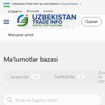
"Uzbekistan Trade Info"ga xush kelibsiz
To'liq ma'lumot
Русский
O'zbekcha
English
Izlash
Murojaat qilish
Ma'lumotlar bazasi
Qo
Jarayonlar
Tashkilotlar
va
233
52
qar