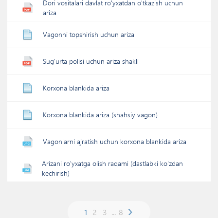
Dori vositalari davlat ro'yxatdan o'tkazish uchun
ariza
Vagonni topshirish uchun ariza
Sug'urta polisi uchun ariza shakli
Korxona blankida ariza
Korxona blankida ariza (shahsiy vagon)
Vagonlarni ajratish uchun korxona blankida ariza
Arizani ro'yxatga olish raqami (dastlabki ko'zdan
kechirish)
›
1
2
3
...
8