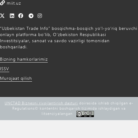
miit.uz
“Uzbekistan Trade Info” bosqichma-bosqich yo‘l-yo‘riq beruvchi
onlayn platforma bo‘lib, O‘zbekiston Respublikasi
Investitsiyalar, sanoat va savdo vazirligi tomonidan
boshqariladi.
Bizning hamkorlarimiz
ISSV
Murojaat qilish
UNCTAD Biznesni rivojlantirish dasturi
doirasida ishlab chiqilgan e-
Regulations©️ kontentni boshqarish tizimida ishlaydigan va
litsenziyalangan