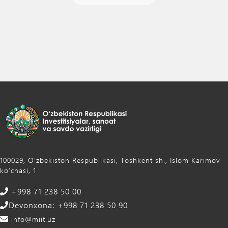
100029, Oʻzbekiston Respublikasi, Toshkent sh., Islom Karimov
ko‘chasi, 1
+998 71 238 50 00
Devonxona: +998 71 238 50 90
info@miit.uz