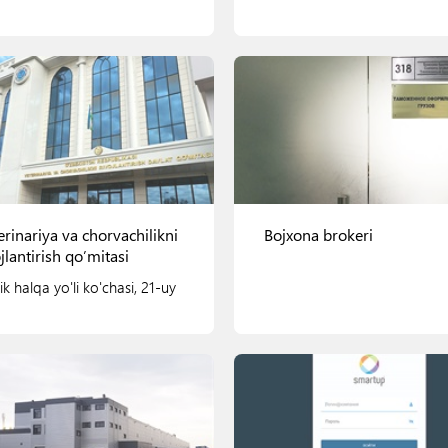
Ko'rish
Ko'rish
erinariya va chorvachilikni
Bojxona brokeri
jlantirish qo’mitasi
ik halqa yo'li ko'chasi, 21-uy
Ko'rish
Ko'rish