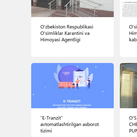
O'zbekiston Respublikasi
O's
O'simliklar Karantini va
Him
Himoyasi Agentligi
kab
"Bobur" 1-berk ko'chasi, 17-uy
"Bob
Ko'rish
“E-Tranzit”
O'S
avtomatlashtirilgan axborot
CH
tizimi
PU