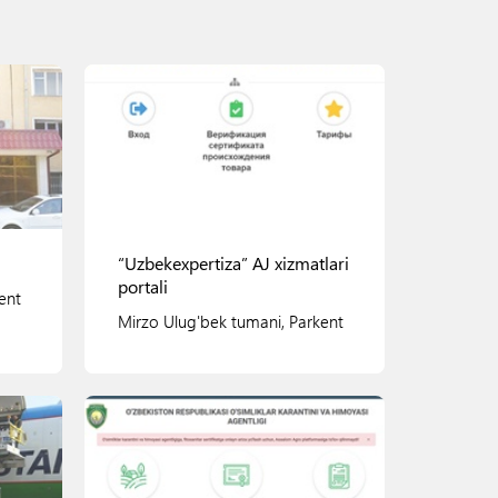
“Uzbekexpertiza” AJ xizmatlari
portali
ent
Mirzo Ulug'bek tumani, Parkent
ko'chasi, 51 uy
Ko'rish