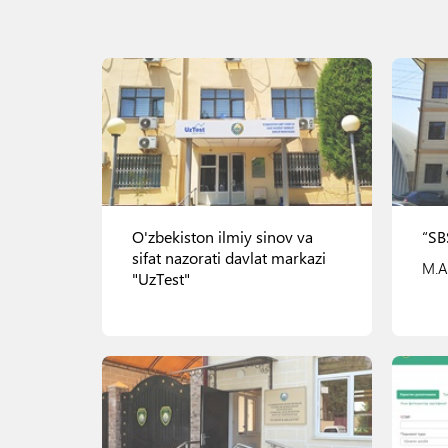
O'zbekiston ilmiy sinov va
“SB
sifat nazorati davlat markazi
M.As
"UzTest"
Bog'ibo'ston ko'chasi, 210 uy
Ko'rish