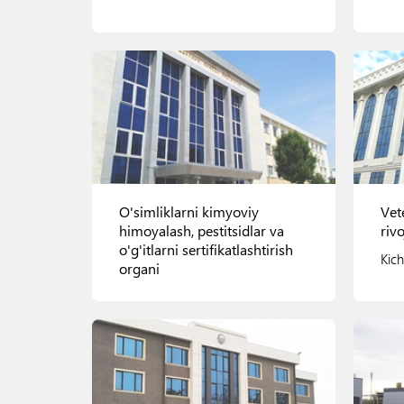
Ko'rish
O'simliklarni kimyoviy
Vet
himoyalash, pestitsidlar va
rivo
o'g'itlarni sertifikatlashtirish
Kich
organi
Mirzo Ulug'bek shoh ko'chasi,
77
Ko'rish