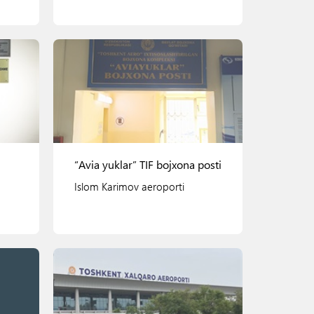
Ko'rish
“Avia yuklar” TIF bojxona posti
Islom Karimov aeroporti
Ko'rish