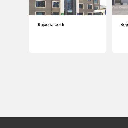
Bojxona posti
Boj
Ko'rish