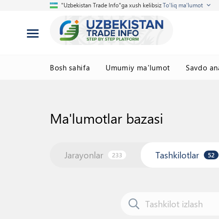
"Uzbekistan Trade Info"ga xush kelibsiz
To'liq ma'lumot
Bosh sahifa
Umumiy ma'lumot
Savdo ana
Ma'lumotlar bazasi
Jarayonlar
Tashkilotlar
233
52