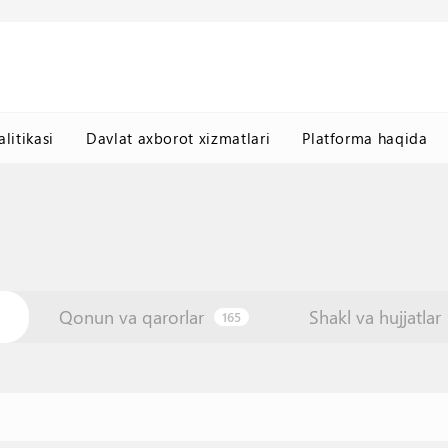
litikasi
Davlat axborot xizmatlari
Platforma haqida
Qonun va qarorlar
Shakl va hujjatlar
165