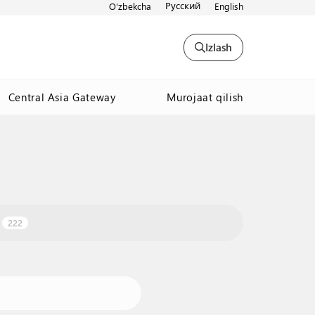
Русский
O'zbekcha
English
Izlash
Murojaat qilish
Central Asia Gateway
222