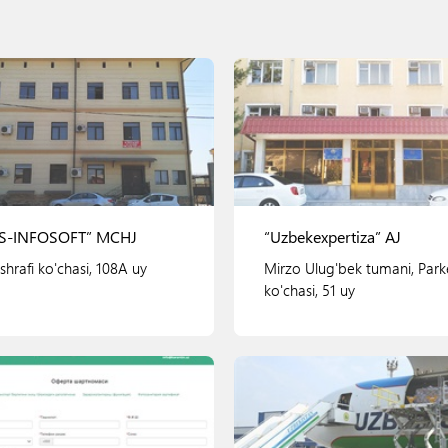
S-INFOSOFT” MCHJ
“Uzbekexpertiza” AJ
hrafi ko'chasi, 108A uy
Mirzo Ulug'bek tumani, Park
ko'chasi, 51 uy
Ko'rish
Ko'rish