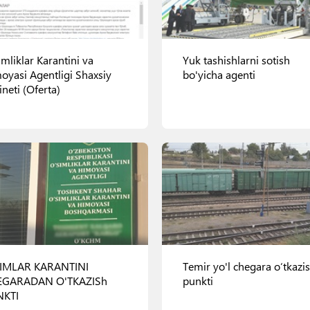
imliklar Karantini va
Yuk tashishlarni sotish
oyasi Agentligi Shaxsiy
bo'yicha agenti
ineti (Oferta)
ur" 1-berk ko'chasi, 17-uy
Ko'rish
Ko'rish
IMLAR KARANTINI
Temir yo'l chegara o‘tkazi
EGARADAN O'TKAZISh
punkti
NKTI