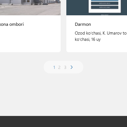
xona ombori
Darmon
Ozod koʻchasi, K. Umarov to
koʻchasi, 16 uy
›
1
2
3
Ko'rish
Ko'rish