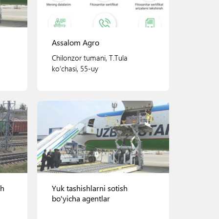
Assalom Agro
Chilonzor tumani, T.Tula
ko‘chasi, 55-uy
Ko'rish
sh
Yuk tashishlarni sotish
bo'yicha agentlar