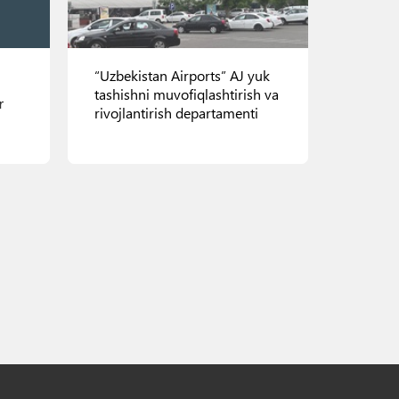
“Uzbekistan Airports” AJ yuk
tashishni muvofiqlashtirish va
r
rivojlantirish departamenti
Sergeli tumani, Qumariq
ko‘chasi, 13-uy
Ko'rish