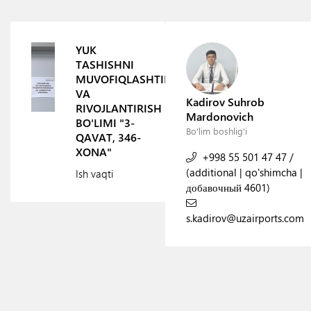
YUK
TASHISHNI
MUVOFIQLASHTIRISH
VA
Kadirov Suhrob
RIVOJLANTIRISH
Mardonovich
BO'LIMI "3-
Bo'lim boshlig'i
QAVAT, 346-
XONA"
+998 55 501 47 47
/
(additional | qo'shimcha |
Ish vaqti
добавочный 4601)
s.kadirov@uzairports.com