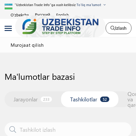
"Uzbekistan Trade Info"ga xush kelibsiz
To'liq ma'lumot
Русский
O'zbekcha
English
Izlash
Murojaat qilish
Ma'lumotlar bazasi
Qo
Jarayonlar
Tashkilotlar
va
233
52
qar