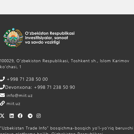
100029, Oʻzbekiston Respublikasi, Toshkent sh., Islom Karimov
ko‘chasi, 1
+998 71 238 50 00
Devonxona: +998 71 238 50 90
info@miit.uz
miit.uz
“Uzbekistan Trade Info” bosqichma-bosqich yo‘l-yo‘riq beruvchi
onlayn platforma bo‘lib, O‘zbekiston Respublikasi