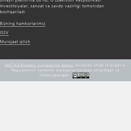
Investitsiyalar, sanoat va savdo vazirligi tomonidan
boshqariladi.
Bizning hamkorlarimiz
ISSV
Murojaat qilish
UNCTAD Biznesni rivojlantirish dasturi
doirasida ishlab chiqilgan e-
Regulations©️ kontentni boshqarish tizimida ishlaydigan va
litsenziyalangan