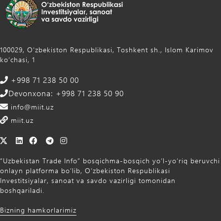
100029, Oʻzbekiston Respublikasi, Toshkent sh., Islom Karimov
ko‘chasi, 1
+998 71 238 50 00
Devonxona: +998 71 238 50 90
info@miit.uz
miit.uz
“Uzbekistan Trade Info” bosqichma-bosqich yo‘l-yo‘riq beruvchi
onlayn platforma bo‘lib, O‘zbekiston Respublikasi
Investitsiyalar, sanoat va savdo vazirligi tomonidan
boshqariladi.
Bizning hamkorlarimiz