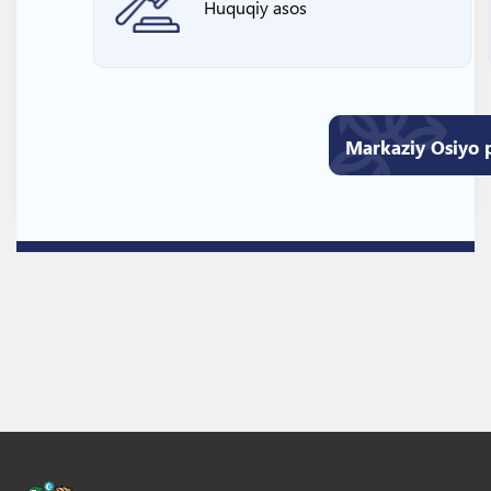
Huquqiy asos
Markaziy Osiyo p