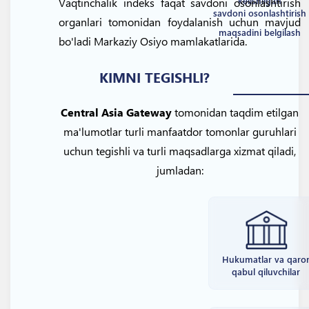
kelishilgan
Vaqtinchalik indeks faqat savdoni osonlashtirish
savdoni osonlashtirish
organlari tomonidan foydalanish uchun mavjud
maqsadini belgilash
bo'ladi Markaziy Osiyo mamlakatlarida.
KIMNI TEGISHLI?
Central Asia Gateway
tomonidan taqdim etilgan
ma'lumotlar turli manfaatdor tomonlar guruhlari
uchun tegishli va turli maqsadlarga xizmat qiladi,
jumladan:
Hukumatlar va qaro
qabul qiluvchilar