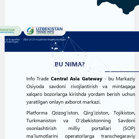
2023-yil 4-aprelda
2022-yil 23-noyabrda ishga tushirilgan
ishga tushirilgan
BU NIMA?
Info Trade
Central Asia Gateway
- bu Markaziy
Osiyoda savdoni rivojlantirish va mintaqaga
xalqaro bozorlarga kirishda yordam berish uchun
yaratilgan onlayn axborot markazi.
Platforma Qozogʻiston, Qirgʻiziston, Tojikiston,
Turkmaniston va Oʻzbekistonning Savdoni
osonlashtirish milliy portallari (SOP)
maʼlumotlarini operatorlarga transchegaraviy