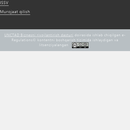
ISSV
Murojaat qilish
UNCTAD Biznesni rivojlantirish dasturi
doirasida ishlab chiqilgan e-
Regulations©️ kontentni boshqarish tizimida ishlaydigan va
litsenziyalangan