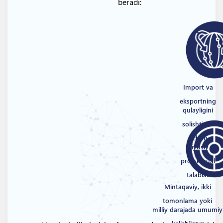
beradi:
Import va
eksportning
qulayligini
solishtirish
uchun
qiyosiy
protsessual
talablar
Mintaqaviy, ikki
tomonlama yoki
milliy darajada umumiy