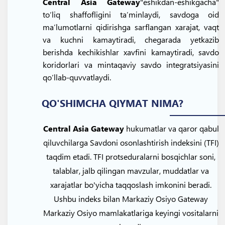
Central Asia Gateway
"eshikdan-eshikgacha"
to‘liq shaffofligini ta’minlaydi, savdoga oid
ma’lumotlarni qidirishga sarflangan xarajat, vaqt
va kuchni kamaytiradi, chegarada yetkazib
berishda kechikishlar xavfini kamaytiradi, savdo
koridorlari va mintaqaviy savdo integratsiyasini
qo‘llab-quvvatlaydi.
QO'SHIMCHA QIYMAT NIMA?
Central Asia Gateway
hukumatlar va qaror qabul
qiluvchilarga Savdoni osonlashtirish indeksini (TFI)
taqdim etadi. TFI protseduralarni bosqichlar soni,
talablar, jalb qilingan mavzular, muddatlar va
xarajatlar bo'yicha taqqoslash imkonini beradi.
Ushbu indeks bilan Markaziy Osiyo Gateway
Markaziy Osiyo mamlakatlariga keyingi vositalarni