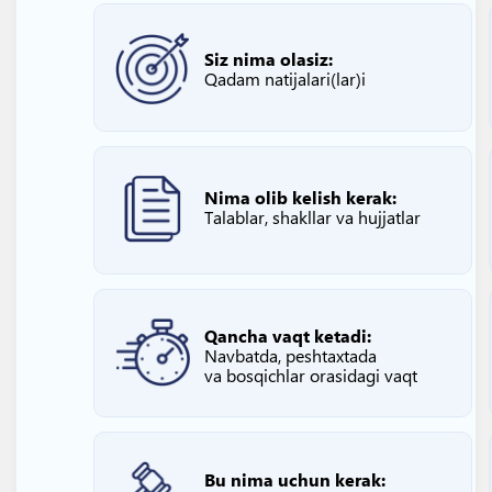
Siz nima olasiz:
Qadam natijalari(lar)i
Nima olib kelish kerak:
Talablar, shakllar va hujjatlar
Qancha vaqt ketadi:
Navbatda, peshtaxtada
va bosqichlar orasidagi vaqt
Bu nima uchun kerak: