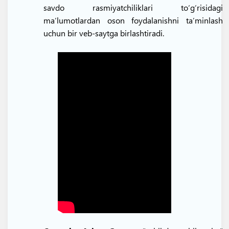
savdo rasmiyatchiliklari toʻgʻrisidagi
maʼlumotlardan oson foydalanishni taʼminlash
uchun bir veb-saytga birlashtiradi.