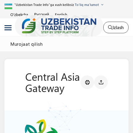
"Uzbekistan Trade Info"ga xush kelibsiz
To'liq ma'lumot
Русский
O'zbekcha
English
Izlash
Murojaat qilish
Central Asia
Gateway