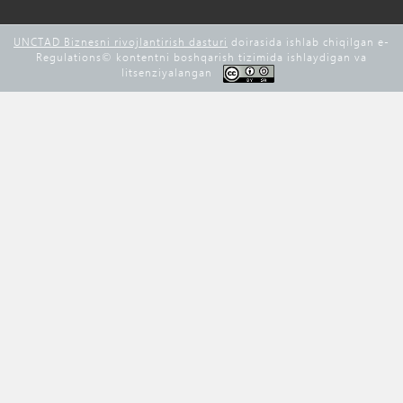
UNCTAD Biznesni rivojlantirish dasturi
doirasida ishlab chiqilgan e-
Regulations©️ kontentni boshqarish tizimida ishlaydigan va
litsenziyalangan