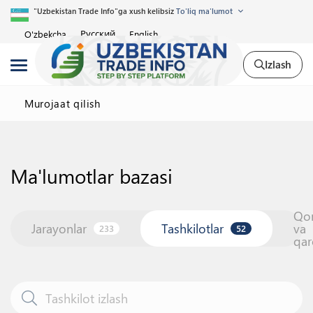
"Uzbekistan Trade Info"ga xush kelibsiz
To'liq ma'lumot
Русский
O'zbekcha
English
Izlash
Murojaat qilish
Ma'lumotlar bazasi
Qo
Jarayonlar
Tashkilotlar
va
233
52
qar