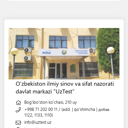
O'zbekiston ilmiy sinov va sifat nazorati
davlat markazi "UzTest"
Bog'ibo'ston ko'chasi, 210 uy
+998 71 202 00 11
/
(add. | qo'shimcha | добав.
1122, 1133, 1110)
info@uztest.uz