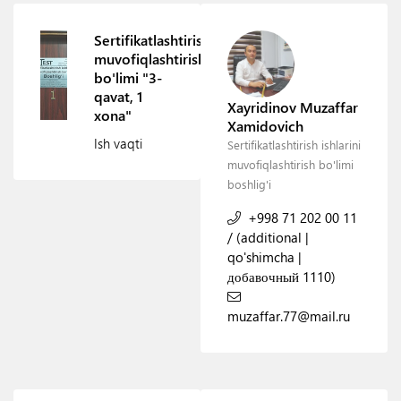
Sertifikatlashtirishni
muvofiqlashtirish
bo'limi "3-
qavat, 1
Xayridinov Muzaffar
xona"
Xamidovich
Ish vaqti
Sertifikatlashtirish ishlarini
muvofiqlashtirish bo'limi
boshlig'i
+998 71 202 00 11
/
(additional |
qo'shimcha |
добавочный 1110)
muzaffar.77@mail.ru