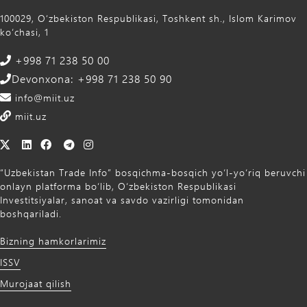
100029, Oʻzbekiston Respublikasi, Toshkent sh., Islom Karimov
ko‘chasi, 1
+998 71 238 50 00
Devonxona: +998 71 238 50 90
info@miit.uz
miit.uz
“Uzbekistan Trade Info” bosqichma-bosqich yo‘l-yo‘riq beruvchi
onlayn platforma bo‘lib, O‘zbekiston Respublikasi
Investitsiyalar, sanoat va savdo vazirligi tomonidan
boshqariladi.
Bizning hamkorlarimiz
ISSV
Murojaat qilish