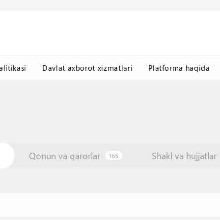
litikasi
Davlat axborot xizmatlari
Platforma haqida
Qonun va qarorlar
Shakl va hujjatlar
165