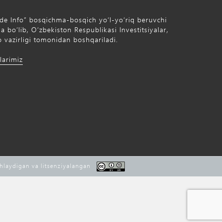
de Info” bosqichma-bosqich yo‘l-yo‘riq beruvchi
 bo‘lib, O‘zbekiston Respublikasi Investitsiyalar,
 vazirligi tomonidan boshqariladi.
larimiz
shlaydigan va litsenziyalangan