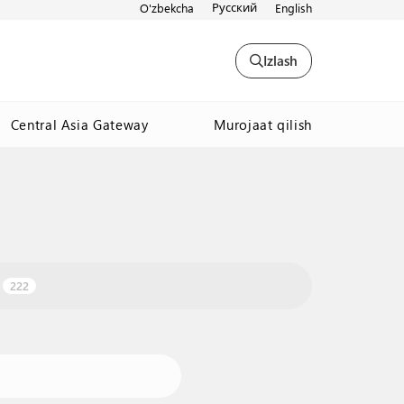
Русский
O'zbekcha
English
Izlash
Murojaat qilish
Central Asia Gateway
222