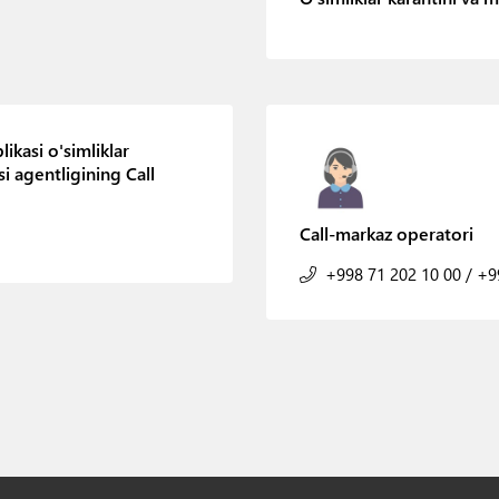
ikasi o'simliklar
i agentligining Call
Call-markaz operatori
+998 71 202 10 00
/
+99