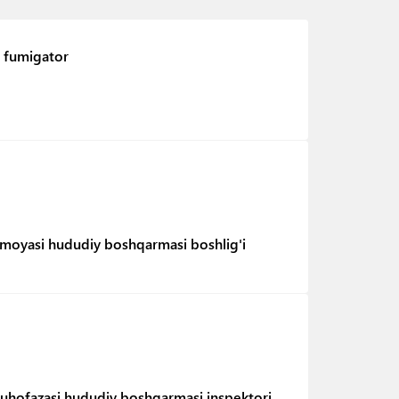
fumigator
 himoyasi hududiy boshqarmasi boshlig'i
 muhofazasi hududiy boshqarmasi inspektori