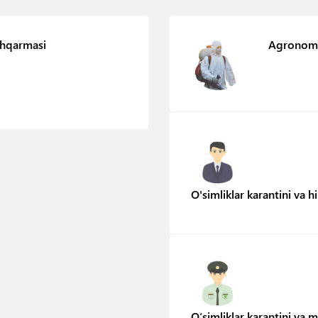
shqarmasi
Agronom 
O'simliklar karantini va
O‘simliklar karantini va