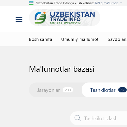
"Uzbekistan Trade Info"ga xush kelibsiz
To'liq ma'lumot
Bosh sahifa
Umumiy ma'lumot
Savdo ana
Ma'lumotlar bazasi
Jarayonlar
Tashkilotlar
233
52