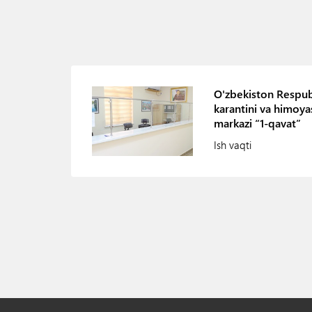
O'zbekiston Respubl
karantini va himoyas
markazi “1-qavat”
Ish vaqti