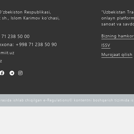
Oʻzbekiston Respublikasi,
“Uzbekistan Tra
 sh., Islom Karimov ko‘chasi,
onlayn platforma
sanoat va savdo
71 238 50 00
Bizning hamkor
xona: +998 71 238 50 90
ISSV
miit.uz
Murojaat qilish
z
rasida ishlab chiqilgan e-Regulations©️ kontentni boshqarish tizimida i