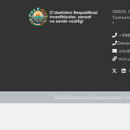
100029, 
Toshkent
1
+998 
Devon
info@
miit.u
UNCTAD Biznesni rivojlantirish dasturi
doi