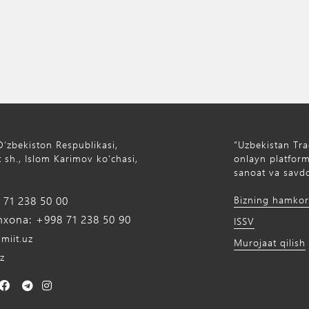
Oʻzbekiston Respublikasi,
“Uzbekistan Tra
 sh., Islom Karimov ko‘chasi,
onlayn platforma
sanoat va savdo
71 238 50 00
Bizning hamkor
xona: +998 71 238 50 90
ISSV
miit.uz
Murojaat qilish
z