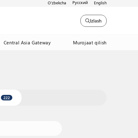
Русский
O'zbekcha
English
Izlash
Murojaat qilish
Central Asia Gateway
222