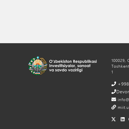
100029, 
Toshkent
1
+998 
Devon
info@
miit.u