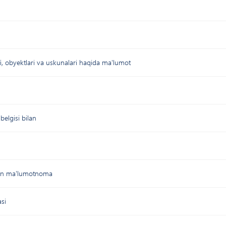
fi, obyektlari va uskunalari haqida ma'lumot
belgisi bilan
ktron ma'lumotnoma
si