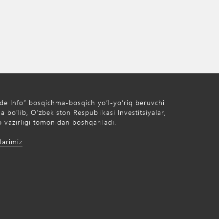
de Info” bosqichma-bosqich yo‘l-yo‘riq beruvchi
 bo‘lib, O‘zbekiston Respublikasi Investitsiyalar,
 vazirligi tomonidan boshqariladi.
larimiz