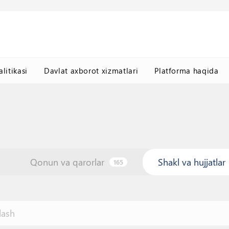
litikasi
Davlat axborot xizmatlari
Platforma haqida
Qonun va qarorlar
Shakl va hujjatlar
165