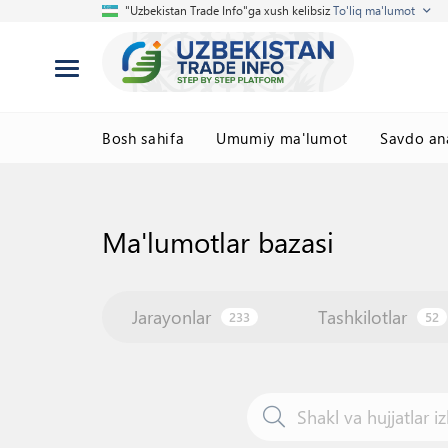
"Uzbekistan Trade Info"ga xush kelibsiz
To'liq ma'lumot
Bosh sahifa
Umumiy ma'lumot
Savdo ana
Ma'lumotlar bazasi
Jarayonlar
Tashkilotlar
233
52