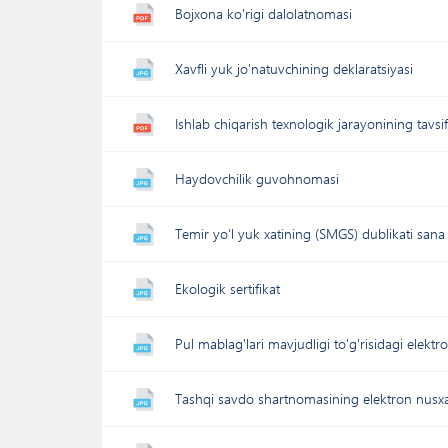
Bojxona ko'rigi dalolatnomasi
Xavfli yuk jo'natuvchining deklaratsiyasi
Ishlab chiqarish texnologik jarayonining tavsi
Haydovchilik guvohnomasi
Temir yo'l yuk xatining (SMGS) dublikati sana 
Ekologik sertifikat
Pul mablag'lari mavjudligi to'g'risidagi ele
Tashqi savdo shartnomasining elektron nusxa