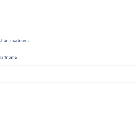
 uchun shartnoma
 shartnoma