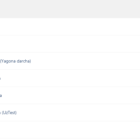
 (Yagona darcha)
a
ma
a (UzTest)