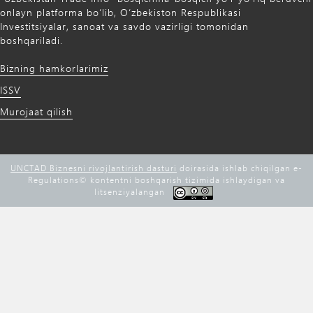
onlayn platforma bo‘lib, O‘zbekiston Respublikasi
Investitsiyalar, sanoat va savdo vazirligi tomonidan
boshqariladi.
Bizning hamkorlarimiz
ISSV
Murojaat qilish
UNCTAD Biznesni rivojlantirish dasturi
doirasida ishlab chiqilgan e-
Regulations©️ kontentni boshqarish tizimida ishlaydigan va
litsenziyalangan