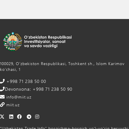
100029, Oʻzbekiston Respublikasi, Toshkent sh., Islom Karimov
ko‘chasi, 1
+998 71 238 50 00
Devonxona: +998 71 238 50 90
info@miit.uz
miit.uz
“Uzbekistan Trade Info” bosqichma-bosqich yo‘l-yo‘riq beruvchi