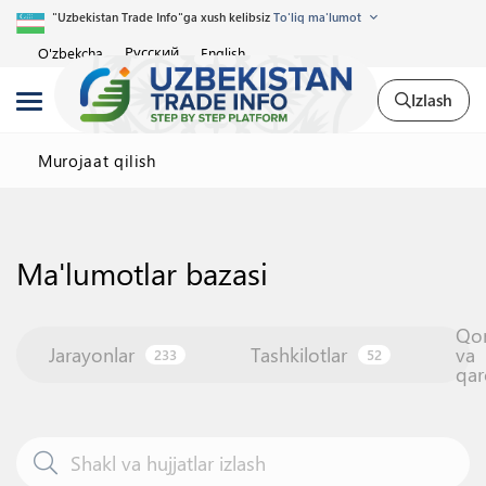
"Uzbekistan Trade Info"ga xush kelibsiz
To'liq ma'lumot
Русский
O'zbekcha
English
Izlash
Murojaat qilish
Ma'lumotlar bazasi
Qo
Jarayonlar
Tashkilotlar
va
233
52
qar