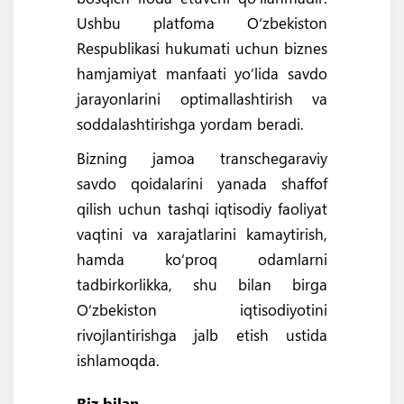
Ushbu platfoma Oʻzbekiston
Respublikasi hukumati uchun biznes
hamjamiyat manfaati yo’lida savdo
jarayonlarini optimallashtirish va
soddalashtirishga yordam beradi.
Bizning jamoa transchegaraviy
savdo qoidalarini yanada shaffof
qilish uchun tashqi iqtisodiy faoliyat
vaqtini va xarajatlarini kamaytirish,
hamda ko‘proq odamlarni
tadbirkorlikka, shu bilan birga
O‘zbekiston iqtisodiyotini
rivojlantirishga jalb etish ustida
ishlamoqda.
Biz bilan