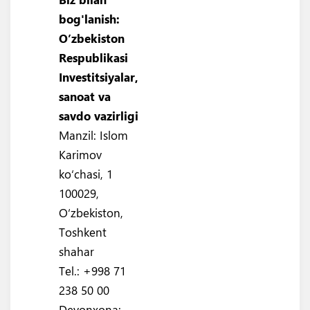
bog'lanish:
O’zbekiston
Respublikasi
Investitsiyalar,
sanoat va
savdo vazirligi
Manzil: Islom
Karimov
ko‘chasi, 1
100029,
O‘zbekiston,
Toshkent
shahar
Tel.: +998 71
238 50 00
Devonxona: