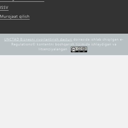
ISSV
Murojaat qilish
UNCTAD Biznesni rivojlantirish dasturi
doirasida ishlab chiqilgan e-
Regulations©️ kontentni boshqarish tizimida ishlaydigan va
litsenziyalangan