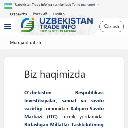
"Uzbekistan Trade Info"ga xush kelibsiz
To'liq ma'lumot
Русский
O'zbekcha
English
Izlash
Murojaat qilish
Biz haqimizda
O’zbekiston Respublikasi
Investitsiyalar, sanoat va savdo
vazirligi
tomonidan
Xalqaro Savdo
Markazi (ITC)
texnik yordamida,
Birlashgan Millatlar Tashkilotining