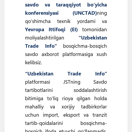
savdo va taraqqiyot bo‘yicha
konferensiyasi (UNCTAD)
ning
qoʻshimcha texnik yordami va
Yevropa Ittifoqi (EI)
tomonidan
moliyalashtirilgan
“Uzbekistan
Trade Info”
bosqichma-bosqich
savdo axborot platformasiga xush
kelibsiz.
“Uzbekistan Trade Info”
platformasi JSTning Savdo
tartibotlarini soddalashtirish
bitimiga to’liq rioya qilgan holda
mahalliy va xorijiy tadbirkorlar
uchun import, eksport va tranzit
tartib-qoidalarini bosqichma-
bosqich ifoda etuvchi qo’llanmadir.