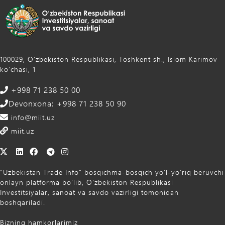
100029, Oʻzbekiston Respublikasi, Toshkent sh., Islom Karimov
ko‘chasi, 1
+998 71 238 50 00
Devonxona: +998 71 238 50 90
info@miit.uz
miit.uz
“Uzbekistan Trade Info” bosqichma-bosqich yo‘l-yo‘riq beruvchi
onlayn platforma bo‘lib, O‘zbekiston Respublikasi
Investitsiyalar, sanoat va savdo vazirligi tomonidan
boshqariladi.
Bizning hamkorlarimiz