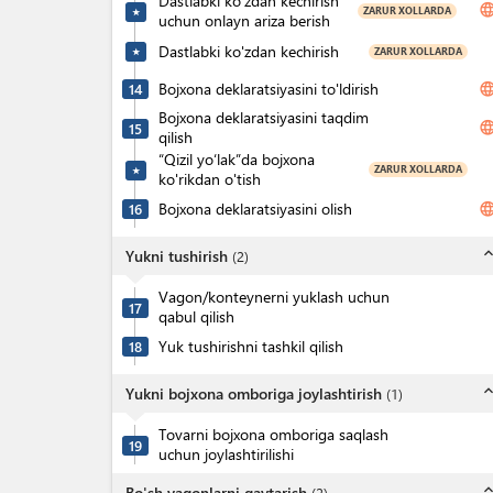
Dastlabki ko'zdan kechirish
langua
ZARUR XOLLARDA
★
uchun onlayn ariza berish
Dastlabki ko'zdan kechirish
ZARUR XOLLARDA
★
Bojxona deklaratsiyasini to'ldirish
langua
14
Bojxona deklaratsiyasini taqdim
langua
15
qilish
“Qizil yo‘lak”da bojxona
ZARUR XOLLARDA
★
ko'rikdan o'tish
Bojxona deklaratsiyasini olish
langua
16
expand_l
Yukni tushirish
(
2
)
Vagon/konteynerni yuklash uchun
17
qabul qilish
Yuk tushirishni tashkil qilish
18
expand_l
Yukni bojxona omboriga joylashtirish
(
1
)
Tovarni bojxona omboriga saqlash
19
uchun joylashtirilishi
expand_l
Bo'sh vagonlarni qaytarish
(
2
)