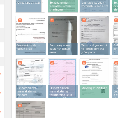
O‘rov varag‘i
(x 2)
Bojxona ombori
Dastlabki ko'zdan
Boj
xizmatlari uchun
kechirish uchun ariza
dek
shartnoma
ele
20
21
21
23
ess
Vagonni topshirish
Bo'sh vagonlarni
Temir yo'l yuk xatini
CMR
uchun ariza
qaytarish uchun
to'ldirish bo'yicha
xati
ariza
yo'riqnoma
ess
29
29
29
30
ge
Eksport qiluvchi
Eksport qiluvchi
Muvofiqlik sertifikati
Hud
mamlakatning
mamlakatning
bos
ge
eksport
tovarlarning kelib
g‘a
deklaratsiyasi
chiqish sertifikati
his
36
ge