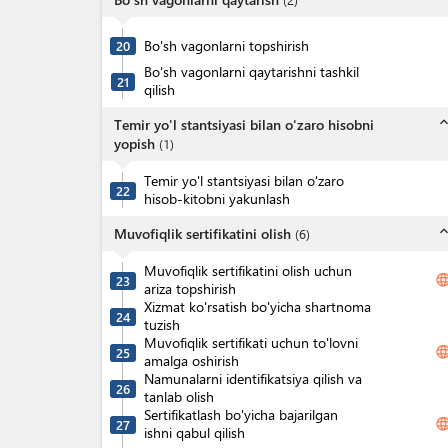
Bo'sh vagonlarni topshirish
20
Bo'sh vagonlarni qaytarishni tashkil
21
qilish
expand_l
Temir yo'l stantsiyasi bilan o'zaro hisobni
yopish
(
1
)
Temir yo'l stantsiyasi bilan o'zaro
22
hisob-kitobni yakunlash
expand_l
Muvofiqlik sertifikatini olish
(
6
)
Muvofiqlik sertifikatini olish uchun
langua
23
ariza topshirish
Xizmat ko'rsatish bo'yicha shartnoma
24
tuzish
Muvofiqlik sertifikati uchun to'lovni
langua
25
amalga oshirish
Namunalarni identifikatsiya qilish va
26
tanlab olish
Sertifikatlash bo'yicha bajarilgan
langua
27
ishni qabul qilish