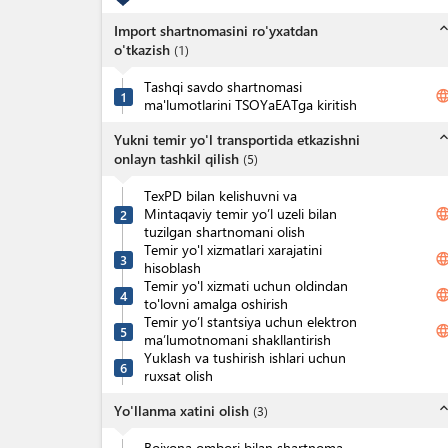
expand_l
Import shartnomasini ro'yxatdan
o'tkazish
(
1
)
Tashqi savdo shartnomasi
langua
1
ma'lumotlarini TSOYaEATga kiritish
expand_l
Yukni temir yo'l transportida etkazishni
onlayn tashkil qilish
(
5
)
TexPD bilan kelishuvni va
Mintaqaviy temir yo’l uzeli bilan
langua
2
tuzilgan shartnomani olish
Temir yo'l xizmatlari xarajatini
langua
3
hisoblash
Temir yo'l xizmati uchun oldindan
langua
4
to'lovni amalga oshirish
Temir yo’l stantsiya uchun elektron
langua
5
ma’lumotnomani shakllantirish
Yuklash va tushirish ishlari uchun
6
ruxsat olish
expand_l
Yo'llanma xatini olish
(
3
)
Bojxona ombori bilan shartnoma