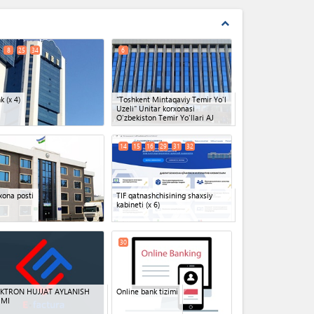
expand_less
8
25
34
6
nk
(x 4)
"Toshkent Mintaqaviy Temir Yo'l
Uzeli" Unitar korxonasi
O'zbekiston Temir Yo'llari AJ
14
15
16
29
31
32
xona posti
TIF qatnashchisining shaxsiy
kabineti
(x 6)
30
EKTRON HUJJAT AYLANISH
Online bank tizimi
IMI