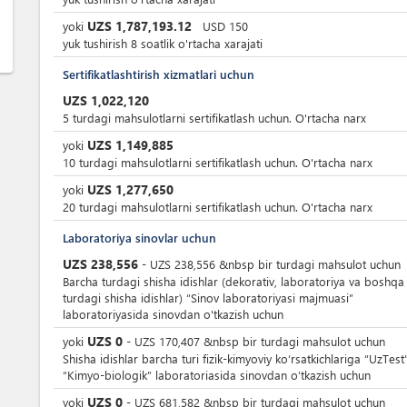
UZS
1,787,193.12
yoki
USD
150
yuk tushirish 8 soatlik o'rtacha xarajati
Sertifikatlashtirish xizmatlari uchun
UZS
1,022,120
5 turdagi mahsulotlarni sertifikatlash uchun. O'rtacha narx
UZS
1,149,885
yoki
10 turdagi mahsulotlarni sertifikatlash uchun. O'rtacha narx
UZS
1,277,650
yoki
20 turdagi mahsulotlarni sertifikatlash uchun. O'rtacha narx
Laboratoriya sinovlar uchun
UZS
238,556
-
UZS
238,556
&nbsp
bir turdagi mahsulot uchun
Barcha turdagi shisha idishlar (dekorativ, laboratoriya va boshqa
turdagi shisha idishlar) “Sinov laboratoriyasi majmuasi”
laboratoriyasida sinovdan o'tkazish uchun
UZS
0
yoki
-
UZS
170,407
&nbsp
bir turdagi mahsulot uchun
Shisha idishlar barcha turi fizik-kimyoviy ko‘rsatkichlariga “UzTes
“Kimyo-biologik” laboratoriasida sinovdan o’tkazish uchun
UZS
0
yoki
-
UZS
681,582
&nbsp
bir turdagi mahsulot uchun