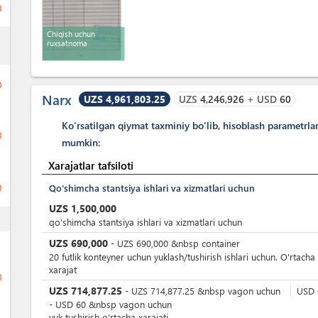
ge
Chiqish uchun
ess
ruxsatnoma
ge
Narx
UZS 4,961,803.25
UZS
4,246,926
+
USD
60
Ko'rsatilgan qiymat taxminiy bo'lib, hisoblash parametrla
ge
mumkin:
Xarajatlar tafsiloti
ge
Qo'shimcha stantsiya ishlari va xizmatlari uchun
UZS
1,500,000
ess
qo'shimcha stantsiya ishlari va xizmatlari uchun
UZS
690,000
-
UZS
690,000
&nbsp
container
20 futlik konteyner uchun yuklash/tushirish ishlari uchun. O'rtacha
xarajat
ge
UZS
714,877.25
-
UZS
714,877.25
&nbsp
vagon uchun
USD
-
USD
60
&nbsp
vagon uchun
yuk tushirish o'rtacha xarajati