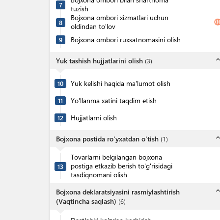
7
tuzish
Bojxona ombori xizmatlari uchun
langua
8
oldindan to'lov
Bojxona ombori ruxsatnomasini olish
9
expand_l
Yuk tashish hujjatlarini olish
(
3
)
Yuk kelishi haqida ma'lumot olish
10
Yo'llanma xatini taqdim etish
11
Hujjatlarni olish
12
expand_l
Bojxona postida ro'yxatdan o'tish
(
1
)
Tovarlarni belgilangan bojxona
postiga etkazib berish to'g'risidagi
13
tasdiqnomani olish
expand_l
Bojxona deklaratsiyasini rasmiylashtirish
(Vaqtincha saqlash)
(
6
)