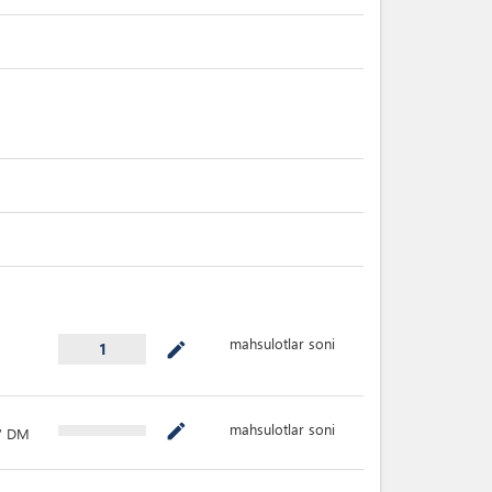
mahsulotlar soni
mode_edit
1
mahsulotlar soni
mode_edit
t” DM