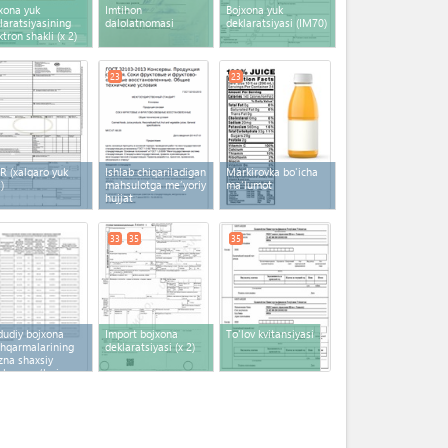
xona yuk
Imtihon
Bojxona yuk
laratsiyasining
dalolatnomasi
deklaratsiyasi (IM70)
ktron shakli
(x 2)
23
23
 (xalqaro yuk
Ishlab chiqariladigan
Markirovka bo'icha
)
mahsulotga me’yoriy
ma'lumot
hujjat
33
35
35
udiy bojxona
Import bojxona
To'lov kvitansiyasi
hqarmalarining
deklaratsiyasi
(x 2)
zna shaxsiy
ob-varag‘lari