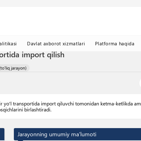
litikasi
Davlat axborot xizmatlari
Platforma haqida
ortida import qilish
to'liq jarayon)
yo'l transportida import qiluvchi tomonidan ketma-ketlikda amalg
ichlarini birlashtiradi.
Jarayonning umumiy ma'lumoti