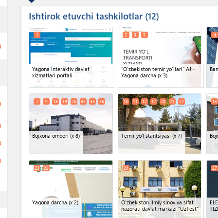
Ishtirok etuvchi tashkilotlar
ess
12
1
2
3
5
4
ge
ess
Yagona interaktiv davlat
"O‘zbekiston temir yo‘llari" AJ -
Ba
xizmatlari portali
Yagona darcha
(x 3)
7
9
18
19
26
33
35
36
10
11
12
17
20
21
22
13
ge
ge
Bojxona ombori
(x 8)
Temir yoʻl stantsiyasi
(x 7)
Boj
ge
ge
23
28
24
27
ess
Yagona darcha
(x 2)
O'zbekiston ilmiy sinov va sifat
EL
nazorati davlat markazi "UzTest"
TIZ