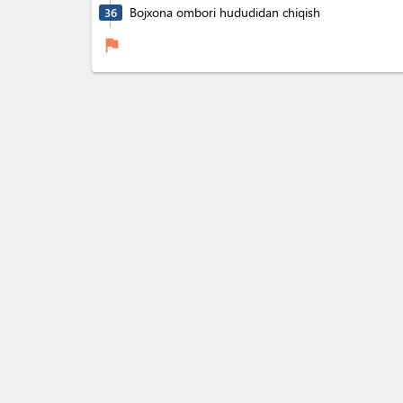
Bojxona ombori hududidan chiqish
36
flag