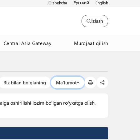
Русский
O'zbekcha
English
Izlash
Murojaat qilish
Central Asia Gateway
Biz bilan bo'glaning
Ma'lumot
a oshirilishi lozim bo'lgan ro'yxatga olish,