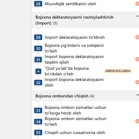
Muvofiqlik sertifikatini olish
langua
28
expand_l
Bojxona deklaratsiyasini rasmiylashtirish
(Import)
(
5
)
Import deklaratsiyasini to'ldirish
langua
29
Bojxona yig'imlarni va soliqlarni
30
to'lash
Import bojxona deklaratsiyasini
langua
31
taqdim qilish
“Qizil yo‘lak”da bojxona
ZARUR XOLLARDA
★
ko'rikdan o'tish
Import bojxona deklaratsiyasini
langua
32
olish
expand_l
Bojxona omboridan chiqish
(
4
)
Bojxona ombori xizmatlari uchun
33
to'lovga hisob olish
Bojxona ombori xizmatlari uchun
langua
34
to'lash
Chiqish uchun ruxsatnoma olish
35