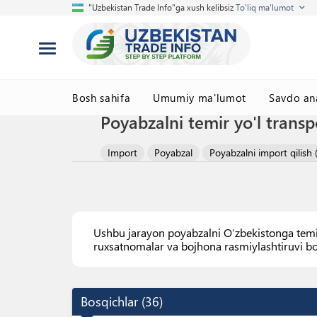
"Uzbekistan Trade Info"ga xush kelibsiz
To'liq ma'lumot
Bosh sahifa
Umumiy ma'lumot
Savdo ana
Poyabzalni temir yo'l transp
Import
Poyabzal
Poyabzalni import qilish (
Ushbu jarayon poyabzalni O‘zbekistonga temir 
ruxsatnomalar va bojhona rasmiylashtiruvi bosq
Bosqichlar
(
36
)