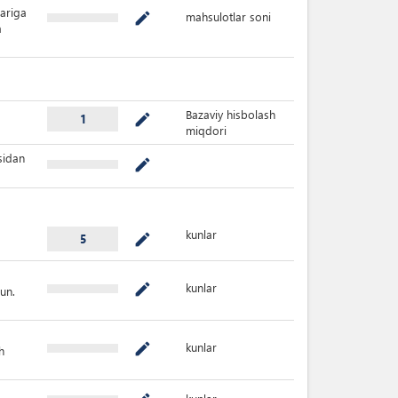
lariga
mahsulotlar soni
mode_edit
a
Bazaviy hisbolash
mode_edit
1
miqdori
sidan
mode_edit
kunlar
mode_edit
5
kunlar
mode_edit
un.
kunlar
mode_edit
h