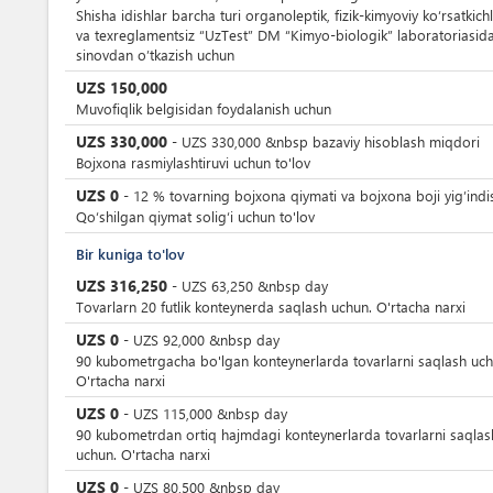
Shisha idishlar barcha turi organoleptik, fizik-kimyoviy ko‘rsatkich
va texreglamentsiz “UzTest” DM “Kimyo-biologik” laboratoriasid
sinovdan o’tkazish uchun
UZS
150,000
Muvofiqlik belgisidan foydalanish uchun
UZS
330,000
-
UZS
330,000
&nbsp
bazaviy hisoblash miqdori
Bojxona rasmiylashtiruvi uchun to'lov
UZS
0
-
12
%
tovarning bojxona qiymati va bojxona boji yig’indi
Qoʻshilgan qiymat soligʻi uchun to'lov
Bir kuniga to'lov
UZS
316,250
-
UZS
63,250
&nbsp
day
Tovarlarn 20 futlik konteynerda saqlash uchun. O'rtacha narxi
UZS
0
-
UZS
92,000
&nbsp
day
90 kubometrgacha bo'lgan konteynerlarda tovarlarni saqlash uch
O'rtacha narxi
UZS
0
-
UZS
115,000
&nbsp
day
90 kubometrdan ortiq hajmdagi konteynerlarda tovarlarni saqlas
uchun. O'rtacha narxi
UZS
0
-
UZS
80,500
&nbsp
day