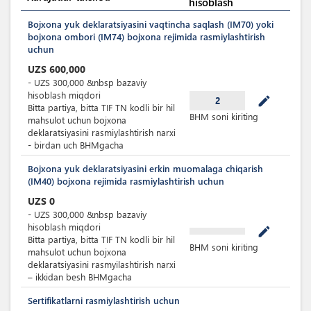
hisoblash
Bojxona yuk deklaratsiyasini vaqtincha saqlash (IM70) yoki
bojxona ombori (IM74) bojxona rejimida rasmiylashtirish
uchun
UZS
600,000
-
UZS
300,000
&nbsp
bazaviy
hisoblash miqdori
mode_edit
2
Bitta partiya, bitta TIF TN kodli bir hil
BHM soni kiriting
mahsulot uchun bojxona
deklaratsiyasini rasmiylashtirish narxi
- birdan uch BHMgacha
Bojxona yuk deklaratsiyasini erkin muomalaga chiqarish
(IM40) bojxona rejimida rasmiylashtirish uchun
UZS
0
-
UZS
300,000
&nbsp
bazaviy
hisoblash miqdori
mode_edit
Bitta partiya, bitta TIF TN kodli bir hil
BHM soni kiriting
mahsulot uchun bojxona
deklaratsiyasini rasmyilashtirish narxi
– ikkidan besh BHMgacha
Sertifikatlarni rasmiylashtirish uchun