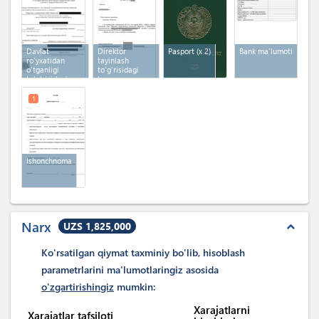
Davlat
Direktor
Pasport
(x 2)
Bank ma'lumoti
ro'yxatidan
tayinlash
o'tganligi
to'g'risidagi
to'g'risidagi
buyruq
guvohnoma
1
Ishonchnoma
Narx
UZS 1,825,000
expand_less
Ko'rsatilgan qiymat taxminiy bo'lib, hisoblash
parametrlarini ma'lumotlaringiz asosida
o'zgartirishingiz
mumkin:
Xarajatlarni
Xarajatlar tafsiloti