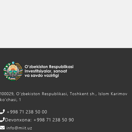
100029, Oʻzbekiston Respublikasi, Toshkent sh., Islom Karimov
ko‘chasi, 1
+998 71 238 50 00
Devonxona: +998 71 238 50 90
info@miit.uz