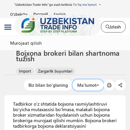
"Uzbekistan Trade Info"ga xush kelibsiz
To'liq ma'lumot
Русский
O'zbekcha
English
Izlash
Murojaat qilish
Bojxona brokeri bilan shartnoma
tuzish
Import
Zargarlik buyumlari
Biz bilan bo'glaning
Ma'lumot
Tadbirkor o’z shtatida bojxona rasmiylashtiruvi
bo’yicha mutaxassisi bo’lmasa, malakali bojxona
broker xizmatlaridan foydalanish uchun bojxona
brokeriga murojaat qilishi mumkin. Bojxona brokeri
tadbirkorga bojxona deklaratsiyasini