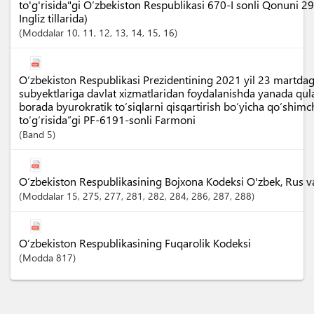
to'g'risida"gi O‘zbekiston Respublikasi 670-I sonli Qonuni 2
Ingliz tillarida)
Moddalar
10
, 11
, 12
, 13
, 14
, 15
, 16
O‘zbekiston Respublikasi Prezidentining 2021 yil 23 martdagi
subyektlariga davlat xizmatlaridan foydalanishda yanada qula
borada byurokratik to‘siqlarni qisqartirish bo‘yicha qo‘shimc
to‘g‘risida”gi PF-6191-sonli Farmoni
Band
5
O‘zbekiston Respublikasining Bojxona Kodeksi O'zbek, Rus va I
Moddalar
15
, 275
, 277
, 281
, 282
, 284
, 286
, 287
, 288
O‘zbekiston Respublikasining Fuqarolik Kodeksi
Modda
817