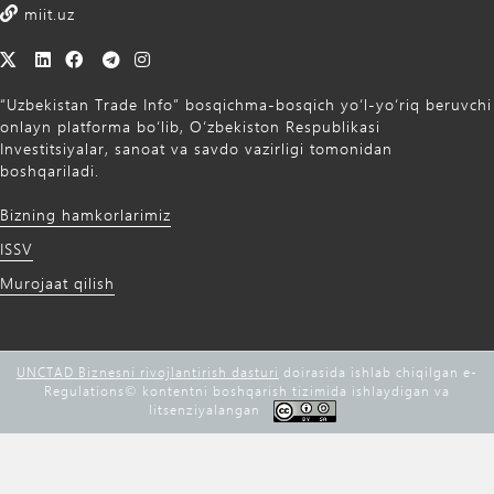
miit.uz
“Uzbekistan Trade Info” bosqichma-bosqich yo‘l-yo‘riq beruvchi
onlayn platforma bo‘lib, O‘zbekiston Respublikasi
Investitsiyalar, sanoat va savdo vazirligi tomonidan
boshqariladi.
Bizning hamkorlarimiz
ISSV
Murojaat qilish
UNCTAD Biznesni rivojlantirish dasturi
doirasida ishlab chiqilgan e-
Regulations©️ kontentni boshqarish tizimida ishlaydigan va
litsenziyalangan