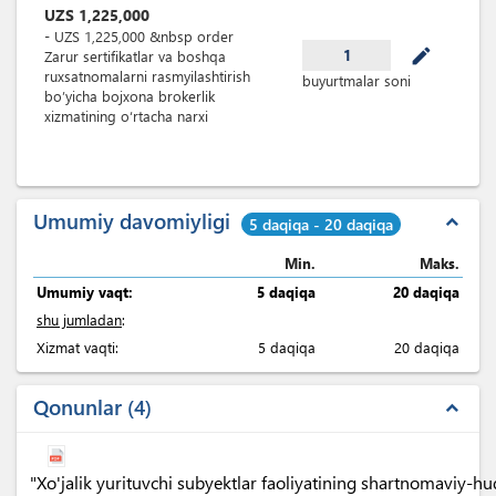
UZS
1,225,000
-
UZS
1,225,000
&nbsp
order
mode_edit
1
Zarur sertifikatlar va boshqa
ruxsatnomalarni rasmyilashtirish
buyurtmalar soni
bo’yicha bojxona brokerlik
xizmatining o‘rtacha narxi
Umumiy davomiyligi
expand_less
5 daqiqa - 20 daqiqa
Min.
Maks.
Umumiy vaqt:
5 daqiqa
20 daqiqa
shu jumladan
:
Xizmat vaqti:
5 daqiqa
20 daqiqa
Qonunlar
4
expand_less
"Xo'jalik yurituvchi subyektlar faoliyatining shartnomaviy-h