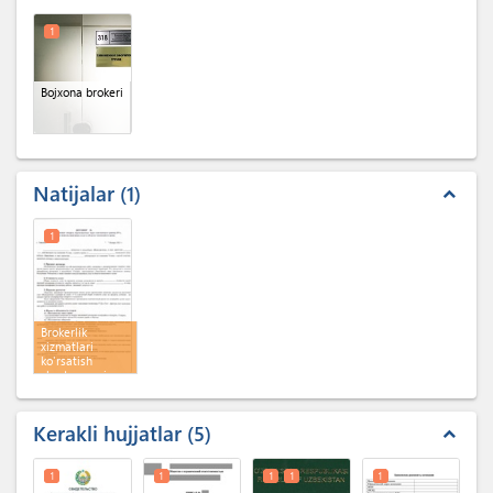
1
Bojxona brokeri
Natijalar
1
expand_less
1
Brokerlik
xizmatlari
ko'rsatish
shartnomasi
Kerakli hujjatlar
5
expand_less
1
1
1
1
1