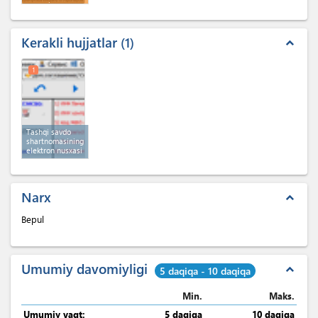
raqami
Kerakli hujjatlar
1
expand_less
1
Tashqi savdo
shartnomasining
elektron nusxasi
Narx
expand_less
Bepul
Umumiy davomiyligi
expand_less
5 daqiqa - 10 daqiqa
Min.
Maks.
Umumiy vaqt:
5 daqiqa
10 daqiqa