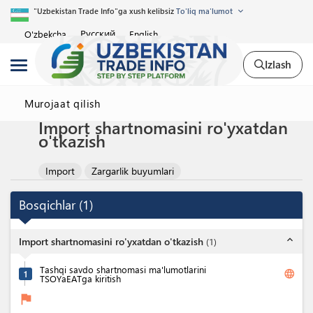
"Uzbekistan Trade Info"ga xush kelibsiz
To'liq ma'lumot
Русский
O'zbekcha
English
Izlash
Murojaat qilish
Import shartnomasini ro'yxatdan
o'tkazish
Import
Zargarlik buyumlari
Bosqichlar
(
1
)
expand_less
Import shartnomasini ro'yxatdan o'tkazish
(
1
)
Tashqi savdo shartnomasi ma'lumotlarini
language
1
TSOYaEATga kiritish
flag