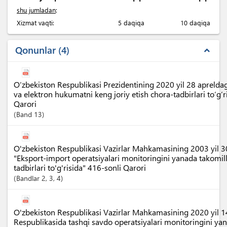
shu jumladan
:
Xizmat vaqti:
5 daqiqa
10 daqiqa
Qonunlar
4
expand_less
O‘zbekiston Respublikasi Prezidentining 2020 yil 28 apreldag
va elektron hukumatni keng joriy etish chora-tadbirlari to‘g‘
Qarori
Band
13
O'zbekiston Respublikasi Vazirlar Mahkamasining 2003 yil 3
"Eksport-import operatsiyalari monitoringini yanada takomill
tadbirlari to'g'risida" 416-sonli Qarori
Bandlar
2
, 3
, 4
O'zbekiston Respublikasi Vazirlar Mahkamasining 2020 yil 
Respublikasida tashqi savdo operatsiyalari monitoringini yan