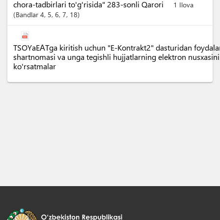
chora-tadbirlari to'g'risida" 283-sonli Qarori
1 Ilova
Bandlar
4
, 5
, 6
, 7
, 18
TSOYaEАTga kiritish uchun "E-Kontrakt2" dasturidan foydal
shartnomasi va unga tegishli hujjatlarning elektron nusxasini
ko'rsatmalar