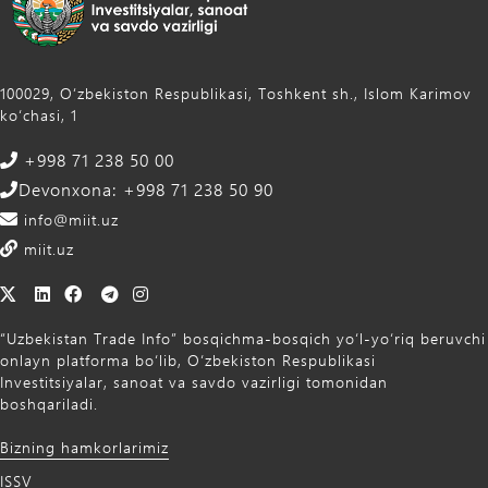
100029, Oʻzbekiston Respublikasi, Toshkent sh., Islom Karimov
ko‘chasi, 1
+998 71 238 50 00
Devonxona: +998 71 238 50 90
info@miit.uz
miit.uz
“Uzbekistan Trade Info” bosqichma-bosqich yo‘l-yo‘riq beruvchi
onlayn platforma bo‘lib, O‘zbekiston Respublikasi
Investitsiyalar, sanoat va savdo vazirligi tomonidan
boshqariladi.
Bizning hamkorlarimiz
ISSV