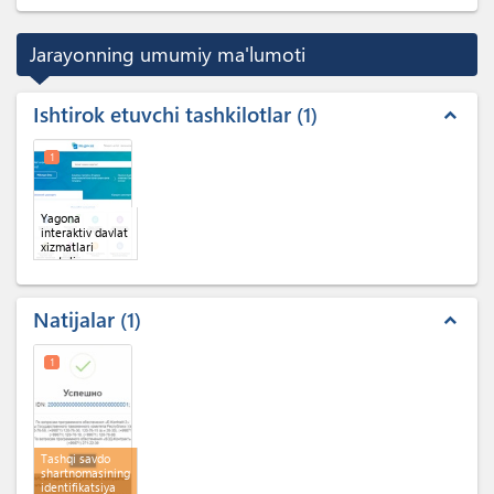
Jarayonning umumiy ma'lumoti
Ishtirok etuvchi tashkilotlar
1
expand_less
1
Yagona
interaktiv davlat
xizmatlari
portali
Natijalar
1
expand_less
1
Tashqi savdo
shartnomasining
identifikatsiya