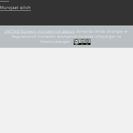
Murojaat qilish
UNCTAD Biznesni rivojlantirish dasturi
doirasida ishlab chiqilgan e-
Regulations©️ kontentni boshqarish tizimida ishlaydigan va
litsenziyalangan