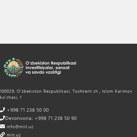
100029, Oʻzbekiston Respublikasi, Toshkent sh., Islom Karimov
ko‘chasi, 1
+998 71 238 50 00
Devonxona: +998 71 238 50 90
info@miit.uz
miit.uz