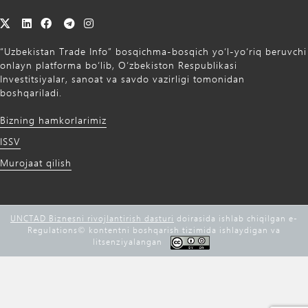
“Uzbekistan Trade Info” bosqichma-bosqich yo‘l-yo‘riq beruvchi
onlayn platforma bo‘lib, O‘zbekiston Respublikasi
Investitsiyalar, sanoat va savdo vazirligi tomonidan
boshqariladi.
Bizning hamkorlarimiz
ISSV
Murojaat qilish
UNCTAD Biznesni rivojlantirish dasturi
doirasida ishlab chiqilgan e-
Regulations©️ kontentni boshqarish tizimida ishlaydigan va
litsenziyalangan