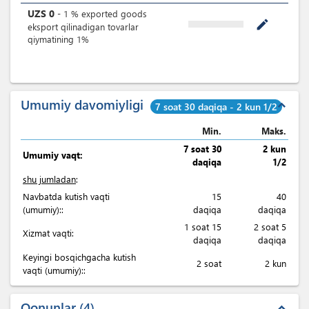
UZS
0
-
1
%
exported goods
mode_edit
eksport qilinadigan tovarlar
qiymatining 1%
Umumiy davomiyligi
expand_less
7 soat 30 daqiqa - 2 kun 1/2
Min.
Maks.
7 soat 30
2 kun
Umumiy vaqt:
daqiqa
1/2
shu jumladan
:
Navbatda kutish vaqti
15
40
(umumiy)::
daqiqa
daqiqa
1 soat 15
2 soat 5
Xizmat vaqti:
daqiqa
daqiqa
Keyingi bosqichgacha kutish
2 soat
2 kun
vaqti (umumiy)::
Qonunlar
4
expand_less