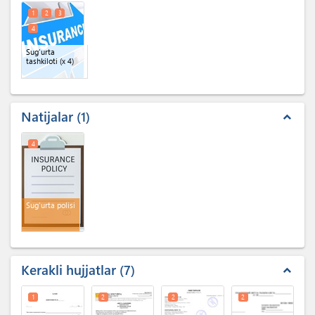
1
2
3
4
Sug'urta
tashkiloti
(x 4)
Natijalar
1
expand_less
4
Sug'urta polisi
Kerakli hujjatlar
7
expand_less
1
2
2
2