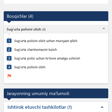
Bosqichlar
(
4
)
expand_less
Sug'urta polisini olish
(
4
)
1
Sug'urta polisini olish uchun murojaat qilish
2
Sug'urta shartnomasini tuzish
3
Sug'urta polisi uchun to'lovni amalga oshirish
4
Sug'urta polisini olish
flag
Jarayonning umumiy ma'lumoti
Ishtirok etuvchi tashkilotlar
1
expand_less