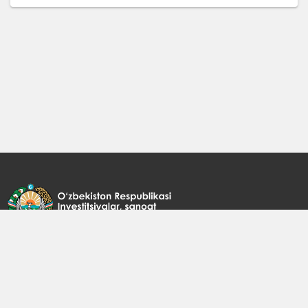
100029, Oʻzbekiston Respublikasi, Toshkent sh., Islom Karimov
ko‘chasi, 1
+998 71 238 50 00