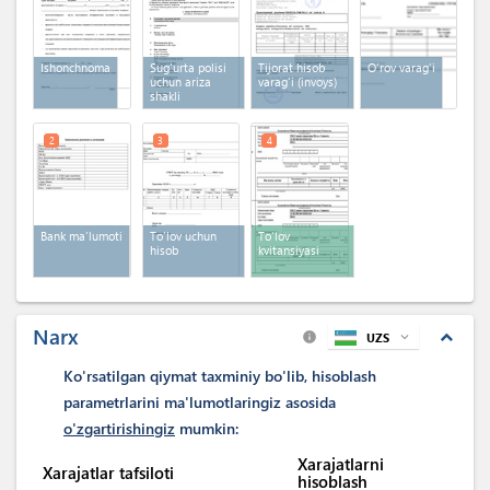
Ishonchnoma
Sug'urta polisi
Tijorat hisob
O‘rov varag‘i
uchun ariza
varag'i (invoys)
shakli
2
3
4
Bank ma'lumoti
To'lov uchun
To'lov
hisob
kvitansiyasi
Narx
expand_less
UZS
expand_more
info
Ko'rsatilgan qiymat taxminiy bo'lib, hisoblash
parametrlarini ma'lumotlaringiz asosida
o'zgartirishingiz
mumkin:
Xarajatlarni
Xarajatlar tafsiloti
hisoblash