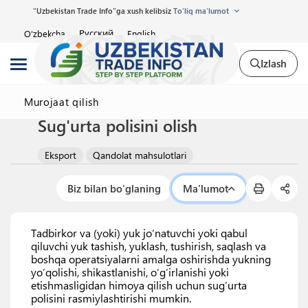
"Uzbekistan Trade Info"ga xush kelibsiz
To'liq ma'lumot
Русский
O'zbekcha
English
Izlash
Murojaat qilish
Sug'urta polisini olish
Eksport
Qandolat mahsulotlari
Biz bilan bo'glaning
Ma'lumot
Tadbirkor va (yoki) yuk jo’natuvchi yoki qabul
qiluvchi yuk tashish, yuklash, tushirish, saqlash va
boshqa operatsiyalarni amalga oshirishda yukning
yo’qolishi, shikastlanishi, o’g’irlanishi yoki
etishmasligidan himoya qilish uchun sug’urta
polisini rasmiylashtirishi mumkin.