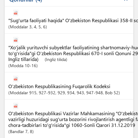
"Sug'urta faoliyati haqida" O'zbekiston Respublikasi 358-II 
Moddalar
3
, 4
, 5
, 6
"Xo'jalik yurituvchi subyektlar faoliyatining shartnomaviy-h
to'g'risida"gi O‘zbekiston Respublikasi 670-I sonli Qonuni 2
Ingliz tillarida)
(Ingliz tilida)
Modda
10-16
O‘zbekiston Respublikasining Fuqarolik Kodeksi
Moddalar
915
, 927-932
, 929
, 934
, 943
, 947-948
,
Bob
52
O'zbekiston Respublikasi Vazirlar Mahkamasining "O'zbekist
vazirligi huzuridagi sug'urta bozorini rivojlantirish agentligi fa
chora-tadbirlari to'g'risida"gi 1060-Sonli Qarori 31.12.2019
Bandlar
7
, 8