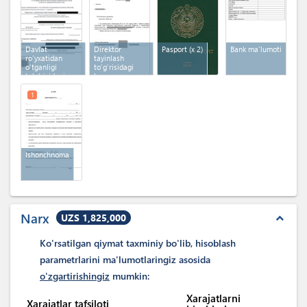
Davlat
Direktor
Pasport
(x 2)
Bank ma'lumoti
ro'yxatidan
tayinlash
o'tganligi
to'g'risidagi
to'g'risidagi
buyruq
guvohnoma
1
Ishonchnoma
Narx
UZS 1,825,000
expand_less
Ko'rsatilgan qiymat taxminiy bo'lib, hisoblash
parametrlarini ma'lumotlaringiz asosida
o'zgartirishingiz
mumkin:
Xarajatlarni
Xarajatlar tafsiloti