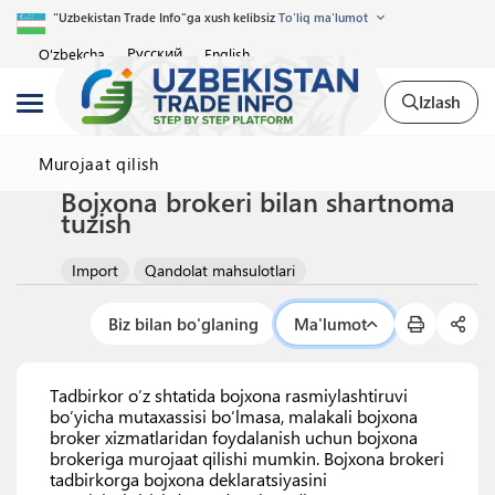
"Uzbekistan Trade Info"ga xush kelibsiz
To'liq ma'lumot
Русский
O'zbekcha
English
Izlash
Murojaat qilish
Bojxona brokeri bilan shartnoma
tuzish
Import
Qandolat mahsulotlari
Biz bilan bo'glaning
Ma'lumot
Tadbirkor o’z shtatida bojxona rasmiylashtiruvi
bo’yicha mutaxassisi bo’lmasa, malakali bojxona
broker xizmatlaridan foydalanish uchun bojxona
brokeriga murojaat qilishi mumkin. Bojxona brokeri
tadbirkorga bojxona deklaratsiyasini