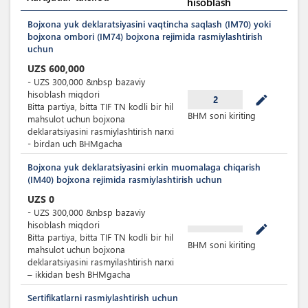
hisoblash
Bojxona yuk deklaratsiyasini vaqtincha saqlash (IM70) yoki
bojxona ombori (IM74) bojxona rejimida rasmiylashtirish
uchun
UZS
600,000
-
UZS
300,000
&nbsp
bazaviy
hisoblash miqdori
mode_edit
2
Bitta partiya, bitta TIF TN kodli bir hil
BHM soni kiriting
mahsulot uchun bojxona
deklaratsiyasini rasmiylashtirish narxi
- birdan uch BHMgacha
Bojxona yuk deklaratsiyasini erkin muomalaga chiqarish
(IM40) bojxona rejimida rasmiylashtirish uchun
UZS
0
-
UZS
300,000
&nbsp
bazaviy
hisoblash miqdori
mode_edit
Bitta partiya, bitta TIF TN kodli bir hil
BHM soni kiriting
mahsulot uchun bojxona
deklaratsiyasini rasmyilashtirish narxi
– ikkidan besh BHMgacha
Sertifikatlarni rasmiylashtirish uchun