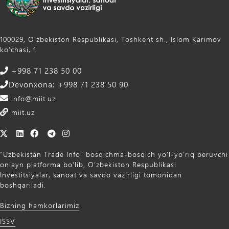
100029, Oʻzbekiston Respublikasi, Toshkent sh., Islom Karimov
ko‘chasi, 1
+998 71 238 50 00
Devonxona: +998 71 238 50 90
info@miit.uz
miit.uz
“Uzbekistan Trade Info” bosqichma-bosqich yo‘l-yo‘riq beruvchi
onlayn platforma bo‘lib, O‘zbekiston Respublikasi
Investitsiyalar, sanoat va savdo vazirligi tomonidan
boshqariladi.
Bizning hamkorlarimiz
ISSV