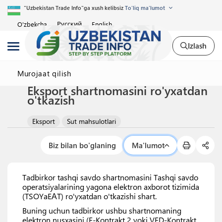
"Uzbekistan Trade Info"ga xush kelibsiz
To'liq ma'lumot
Русский
O'zbekcha
English
Izlash
Murojaat qilish
Eksport shartnomasini ro'yxatdan
o'tkazish
Eksport
Sut mahsulotlari
Biz bilan bo'glaning
Ma'lumot
Tadbirkor tashqi savdo shartnomasini Tashqi savdo
operatsiyalarining yagona elektron axborot tizimida
(TSOYaEАT) ro'yxatdan o'tkazishi shart.
Buning uchun tadbirkor ushbu shartnomaning
elektron nusxasini (E-Kontrakt 2 yoki VED-Kontrakt