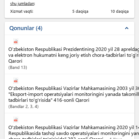
shu jumladan
:
Xizmat vaqti:
5 daqiqa
10 daqiqa
Qonunlar
4
expand_less
O‘zbekiston Respublikasi Prezidentining 2020 yil 28 apreldag
va elektron hukumatni keng joriy etish chora-tadbirlari to‘g‘
Qarori
Band
13
O'zbekiston Respublikasi Vazirlar Mahkamasining 2003 yil 3
"Eksport-import operatsiyalari monitoringini yanada takomill
tadbirlari to'g'risida" 416-sonli Qarori
Bandlar
2
, 3
, 4
O'zbekiston Respublikasi Vazirlar Mahkamasining 2020 yil 
Respublikasida tashqi savdo operatsiyalari monitoringini yan
chora-tadbirlari to'g'risida" 283-sonli Qarori