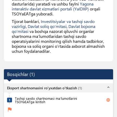
dasturlarida) yaratadi va ushbu faylni
Yagona
interaktiv davlat xizmatlari portali (YaIDXP)
orqali
TSOYaEАTga yuboradi.
Tijorat banklari,
Investitsiyalar va tashqi savdo
vazirligi
,
Davlat soliq qo‘mitasi
,
Davlat bojxona
qo‘mitasi
va boshqa nazorat qiluvchi organlar
shartnoma ma’lumotlaridan tashqi savdo
operatsiyalarini monitoring qilish hamda tadbirkor,
bojxona va soliq organi o‘rtasida axborot almashish
uchun foydalanadilar.
Bosqichlar
(
1
)
expand_less
Eksport shartnomasini ro'yxatdan o'tkazish
(
1
)
Tashqi savdo shartnomasi ma'lumotlarini
language
1
TSOYaEATga kiritish
flag