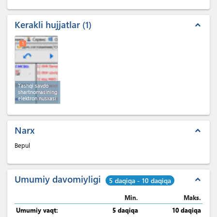
Kerakli hujjatlar
1
expand_less
1
Tashqi savdo
shartnomasining
elektron nusxasi
Narx
expand_less
Bepul
Umumiy davomiyligi
expand_less
5 daqiqa - 10 daqiqa
Min.
Maks.
Umumiy vaqt:
5 daqiqa
10 daqiqa