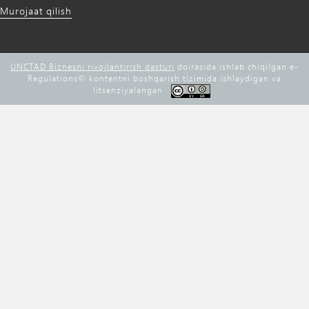
Murojaat qilish
UNCTAD Biznesni rivojlantirish dasturi
doirasida ishlab chiqilgan e-
Regulations©️ kontentni boshqarish tizimida ishlaydigan va
litsenziyalangan