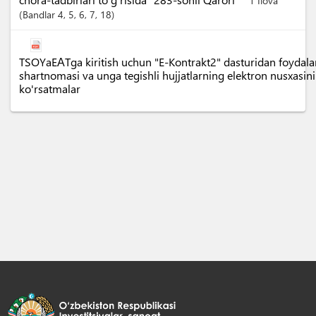
1 Ilova
Bandlar
4
, 5
, 6
, 7
, 18
TSOYaEАTga kiritish uchun "E-Kontrakt2" dasturidan foydal
shartnomasi va unga tegishli hujjatlarning elektron nusxasini
ko'rsatmalar