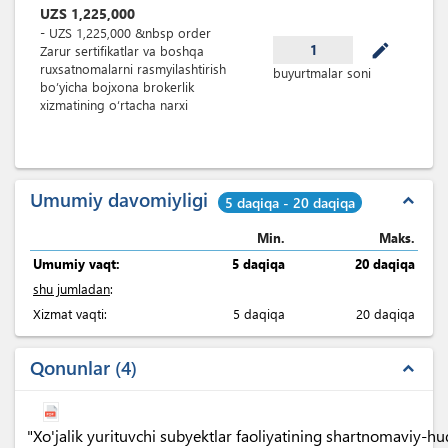
UZS
1,225,000
-
UZS
1,225,000
&nbsp
order
mode_edit
1
Zarur sertifikatlar va boshqa
ruxsatnomalarni rasmyilashtirish
buyurtmalar soni
bo’yicha bojxona brokerlik
xizmatining o‘rtacha narxi
Umumiy davomiyligi
expand_less
5 daqiqa - 20 daqiqa
Min.
Maks.
Umumiy vaqt:
5 daqiqa
20 daqiqa
shu jumladan
:
Xizmat vaqti:
5 daqiqa
20 daqiqa
Qonunlar
4
expand_less
"Xo'jalik yurituvchi subyektlar faoliyatining shartnomaviy-h