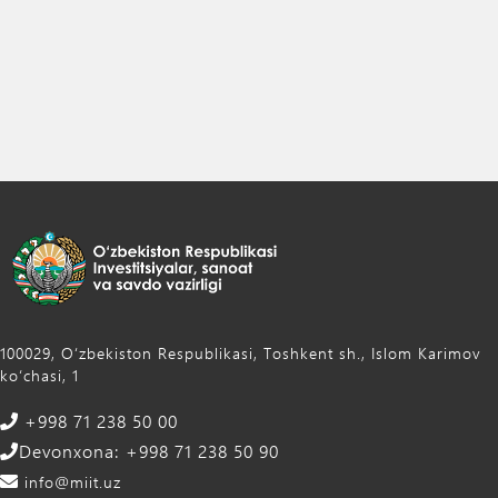
100029, Oʻzbekiston Respublikasi, Toshkent sh., Islom Karimov
ko‘chasi, 1
+998 71 238 50 00
Devonxona: +998 71 238 50 90
info@miit.uz