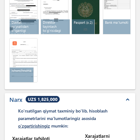
Davlat
Direktor
Pasport
(x 2)
Bank ma'lumoti
ro'yxatidan
tayinlash
o'tganligi
to'g'risidagi
to'g'risidagi
buyruq
guvohnoma
1
Ishonchnoma
Narx
UZS 1,825,000
expand_less
Ko'rsatilgan qiymat taxminiy bo'lib, hisoblash
parametrlarini ma'lumotlaringiz asosida
o'zgartirishingiz
mumkin:
Xarajatlarni
Xarajatlar tafsiloti