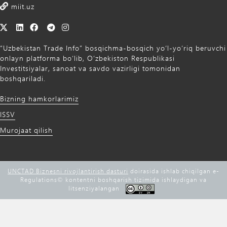
miit.uz
“Uzbekistan Trade Info” bosqichma-bosqich yo‘l-yo‘riq beruvchi
onlayn platforma bo‘lib, O‘zbekiston Respublikasi
Investitsiyalar, sanoat va savdo vazirligi tomonidan
boshqariladi.
Bizning hamkorlarimiz
ISSV
Murojaat qilish
UNCTAD Biznesni rivojlantirish dasturi
doirasida ishlab chiqilgan e-
Regulations©️ kontentni boshqarish tizimida ishlaydigan va
litsenziyalangan