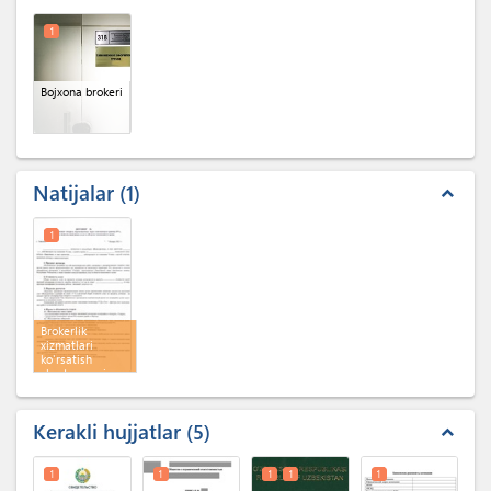
1
Bojxona brokeri
Natijalar
1
expand_less
1
Brokerlik
xizmatlari
ko'rsatish
shartnomasi
Kerakli hujjatlar
5
expand_less
1
1
1
1
1