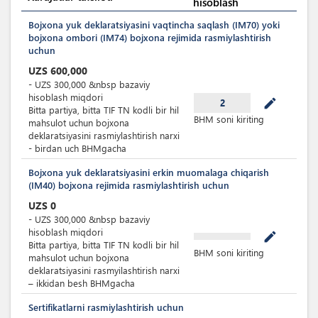
hisoblash
Bojxona yuk deklaratsiyasini vaqtincha saqlash (IM70) yoki
bojxona ombori (IM74) bojxona rejimida rasmiylashtirish
uchun
UZS
600,000
-
UZS
300,000
&nbsp
bazaviy
hisoblash miqdori
mode_edit
2
Bitta partiya, bitta TIF TN kodli bir hil
BHM soni kiriting
mahsulot uchun bojxona
deklaratsiyasini rasmiylashtirish narxi
- birdan uch BHMgacha
Bojxona yuk deklaratsiyasini erkin muomalaga chiqarish
(IM40) bojxona rejimida rasmiylashtirish uchun
UZS
0
-
UZS
300,000
&nbsp
bazaviy
hisoblash miqdori
mode_edit
Bitta partiya, bitta TIF TN kodli bir hil
BHM soni kiriting
mahsulot uchun bojxona
deklaratsiyasini rasmyilashtirish narxi
– ikkidan besh BHMgacha
Sertifikatlarni rasmiylashtirish uchun