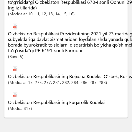
to'g'risida"gi O‘zbekiston Respublikasi 670-I sonli Qonuni 2
Ingliz tillarida)
Moddalar
10
, 11
, 12
, 13
, 14
, 15
, 16
O‘zbekiston Respublikasi Prezidentining 2021 yil 23 martdagi
subyektlariga davlat xizmatlaridan foydalanishda yanada qula
borada byurokratik to‘siqlarni qisqartirish bo‘yicha qo‘shimc
to‘g‘risida”gi PF-6191-sonli Farmoni
Band
5
O‘zbekiston Respublikasining Bojxona Kodeksi O'zbek, Rus va I
Moddalar
15
, 275
, 277
, 281
, 282
, 284
, 286
, 287
, 288
O‘zbekiston Respublikasining Fuqarolik Kodeksi
Modda
817