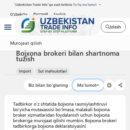
"Uzbekistan Trade Info"ga xush kelibsiz
To'liq ma'lumot
Русский
O'zbekcha
English
Izlash
Murojaat qilish
Bojxona brokeri bilan shartnoma
tuzish
Import
Sut mahsulotlari
Biz bilan bo'glaning
Ma'lumot
Tadbirkor o’z shtatida bojxona rasmiylashtiruvi
bo’yicha mutaxassisi bo’lmasa, malakali bojxona
broker xizmatlaridan foydalanish uchun bojxona
brokeriga murojaat qilishi mumkin. Bojxona brokeri
tadbirkorga bojxona deklaratsiyasini