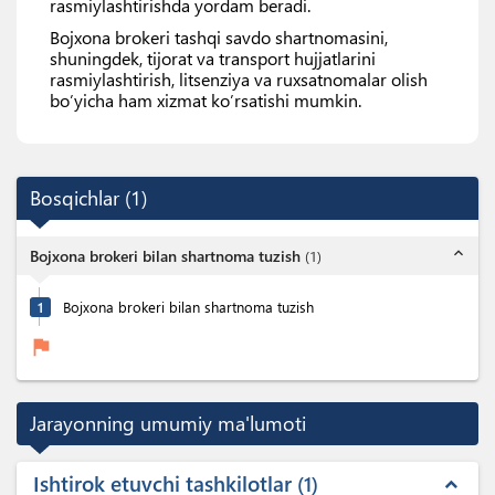
rasmiylashtirishda yordam beradi.
Bojxona brokeri tashqi savdo shartnomasini,
shuningdek, tijorat va transport hujjatlarini
rasmiylashtirish, litsenziya va ruxsatnomalar olish
bo’yicha ham xizmat ko’rsatishi mumkin.
Bosqichlar
(
1
)
expand_less
Bojxona brokeri bilan shartnoma tuzish
(
1
)
1
Bojxona brokeri bilan shartnoma tuzish
flag
Jarayonning umumiy ma'lumoti
Ishtirok etuvchi tashkilotlar
1
expand_less