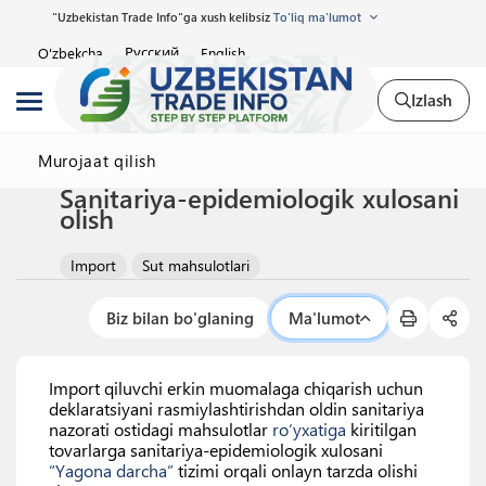
"Uzbekistan Trade Info"ga xush kelibsiz
To'liq ma'lumot
Русский
O'zbekcha
English
Izlash
Murojaat qilish
Sanitariya-epidemiologik xulosani
olish
Import
Sut mahsulotlari
Biz bilan bo'glaning
Ma'lumot
Import qiluvchi erkin muomalaga chiqarish uchun
deklaratsiyani rasmiylashtirishdan oldin sanitariya
nazorati ostidagi mahsulotlar
ro‘yxatiga
kiritilgan
tovarlarga sanitariya-epidemiologik xulosani
“Yagona darcha”
tizimi orqali onlayn tarzda olishi