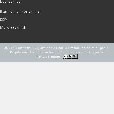
boshqariladi.
Bizning hamkorlarimiz
ISSV
Murojaat qilish
UNCTAD Biznesni rivojlantirish dasturi
doirasida ishlab chiqilgan e-
Regulations©️ kontentni boshqarish tizimida ishlaydigan va
litsenziyalangan