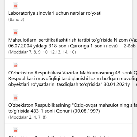
Laboratoriya sinovlari uchun narxlar ro'yxati
Band
3
Mahsulotlarni sertifikatlashtirish tartibi to‘g‘risida Nizom (
06.07.2004 yildagi 318-sonli Qaroriga 1-sonli ilova)
2-Bob
Moddalar
7
, 8
, 9
, 10
, 12.13
, 14
, 16
O‘zbekiston Respublikasi Vazirlar Mahkamasining 43-sonli Q
Respublikasi muvofiqligi tasdiqlanishi lozim bo'lgan muvofiq
obyektlari ro'yxatlarini tasdiqlash to'q'risida" 30.01.2021y
O‘zbekiston Respublikasining "Oziq-ovqat mahsulotining sifati
to'g'risida 483-1 sonli Qonuni (30.08.1997)
Moddalar
2
, 4
, 7
, 8