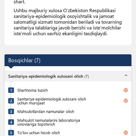
shart.
Ushbu majburiy xulosa Oʻzbekiston Respublikasi
sanitariya-epidemiologik osoyishtalik va jamoat
salomatligi xizmati tomonidan beriladi va tovarning
sanitariya talablariga javob berishi va isteʼmolchilar
isteʼmoli uchun xavfsiz ekanligini tasdiqlaydi.
Bosqichlar
(
7
)
expand_less
Sanitariya-epidemiologik xulosani olish
(
7
)
language
1
Shartnoma tuzish
Sanitariya-epidemiologik xulosani olish
language
2
uchun murojaat
3
Mahsulotlardan namunalar olish
Mahsulot namunalarini laboratoriya
4
sinovlariga topshirish
language
5
To'lov uchun hisob olish