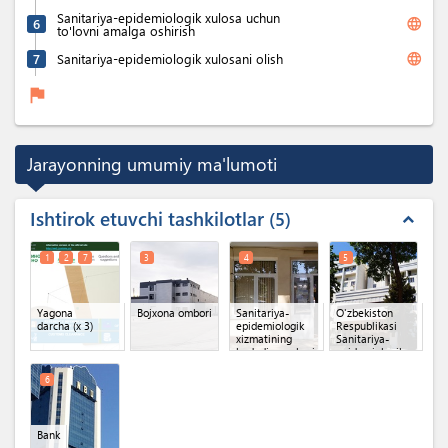
Sanitariya-epidemiologik xulosa uchun
language
6
to'lovni amalga oshirish
language
7
Sanitariya-epidemiologik xulosani olish
flag
Jarayonning umumiy ma'lumoti
Ishtirok etuvchi tashkilotlar
5
expand_less
1
2
7
3
4
5
Yagona
Bojxona ombori
Sanitariya-
O'zbekiston
darcha
(x 3)
epidemiologik
Respublikasi
xizmatining
Sanitariya-
hududiy markazi
epidemiologik
osoyishtalik va
jamoat
6
salomatligi
qo'mitasi
Bank