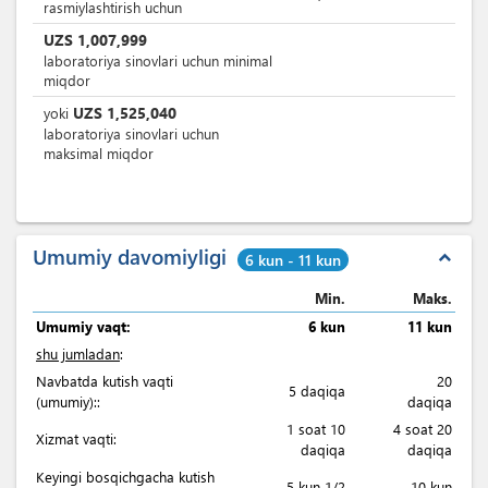
rasmiylashtirish uchun
UZS
1,007,999
laboratoriya sinovlari uchun minimal
miqdor
UZS
1,525,040
yoki
laboratoriya sinovlari uchun
maksimal miqdor
Umumiy davomiyligi
expand_less
6 kun - 11 kun
Min.
Maks.
Umumiy vaqt:
6 kun
11 kun
shu jumladan
:
Navbatda kutish vaqti
20
5 daqiqa
(umumiy)::
daqiqa
1 soat 10
4 soat 20
Xizmat vaqti:
daqiqa
daqiqa
Keyingi bosqichgacha kutish
5 kun 1/2
10 kun