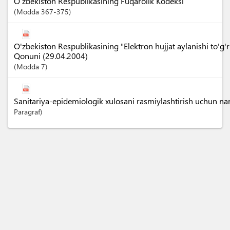
O‘zbekiston Respublikasining Fuqarolik Kodeksi
Modda
367-375
O'zbekiston Respublikasining "Elektron hujjat aylanishi to'g'ri
Qonuni (29.04.2004)
Modda
7
Sanitariya-epidemiologik xulosani rasmiylashtirish uchun nar
Paragraf)