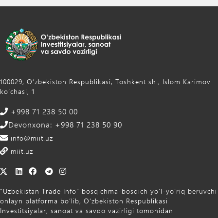
100029, Oʻzbekiston Respublikasi, Toshkent sh., Islom Karimov
ko‘chasi, 1
+998 71 238 50 00
Devonxona: +998 71 238 50 90
info@miit.uz
miit.uz
“Uzbekistan Trade Info” bosqichma-bosqich yo‘l-yo‘riq beruvchi
onlayn platforma bo‘lib, O‘zbekiston Respublikasi
Investitsiyalar, sanoat va savdo vazirligi tomonidan