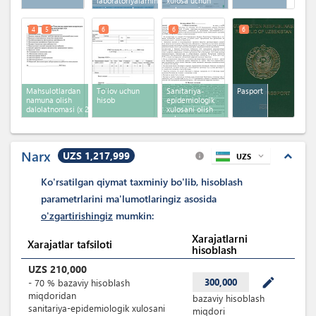
laboratoriyalarning
xulosa uchun
oziq -ovqat
onlayn ariza
mahsulotlarini sinovi
hisoboti
4
5
6
6
6
Mahsulotlardan
To'lov uchun
Sanitariya-
Pasport
namuna olish
hisob
epidemiologik
dalolatnomasi
(x 2)
xulosani olish
uchun
shartnoma
Narx
UZS 1,217,999
expand_less
UZS
expand_more
info
Ko'rsatilgan qiymat taxminiy bo'lib, hisoblash
parametrlarini ma'lumotlaringiz asosida
o'zgartirishingiz
mumkin:
Xarajatlarni
Xarajatlar tafsiloti
hisoblash
UZS
210,000
mode_edit
300,000
-
70
%
bazaviy hisoblash
miqdoridan
bazaviy hisoblash
sanitariya-epidemiologik xulosani
miqdori