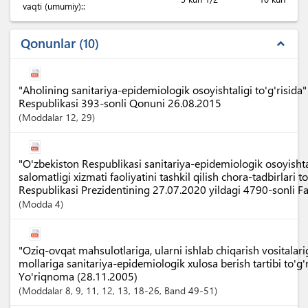
vaqti (umumiy)::
Qonunlar
10
expand_less
"Aholining sanitariya-epidemiologik osoyishtaligi to'g'risida
Respublikasi 393-sonli Qonuni 26.08.2015
Moddalar
12
, 29
"O'zbekiston Respublikasi sanitariya-epidemiologik osoyisht
salomatligi xizmati faoliyatini tashkil qilish chora-tadbirlari t
Respublikasi Prezidentining 27.07.2020 yildagi 4790-sonli 
Modda
4
"Oziq-ovqat mahsulotlariga, ularni ishlab chiqarish vositalari
mollariga sanitariya-epidemiologik xulosa berish tartibi to'g'
Yo'riqnoma (28.11.2005)
Moddalar
8
, 9
, 11
, 12
, 13
, 18-26
,
Band
49-51