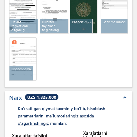
Davlat
Direktor
Pasport
(x 2)
Bank ma'lumoti
ro'yxatidan
tayinlash
o'tganligi
to'g'risidagi
to'g'risidagi
buyruq
guvohnoma
1
Ishonchnoma
Narx
UZS 1,825,000
expand_less
Ko'rsatilgan qiymat taxminiy bo'lib, hisoblash
parametrlarini ma'lumotlaringiz asosida
o'zgartirishingiz
mumkin:
Xarajatlarni
Xarajatlar tafsiloti