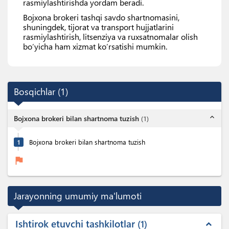
rasmiylashtirishda yordam beradi.
Bojxona brokeri tashqi savdo shartnomasini,
shuningdek, tijorat va transport hujjatlarini
rasmiylashtirish, litsenziya va ruxsatnomalar olish
bo’yicha ham xizmat ko’rsatishi mumkin.
Bosqichlar
(
1
)
expand_less
Bojxona brokeri bilan shartnoma tuzish
(
1
)
1
Bojxona brokeri bilan shartnoma tuzish
flag
Jarayonning umumiy ma'lumoti
Ishtirok etuvchi tashkilotlar
1
expand_less