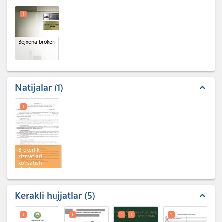
1
Bojxona brokeri
Natijalar
1
expand_less
1
Brokerlik
xizmatlari
ko'rsatish
shartnomasi
Kerakli hujjatlar
5
expand_less
1
1
1
1
1