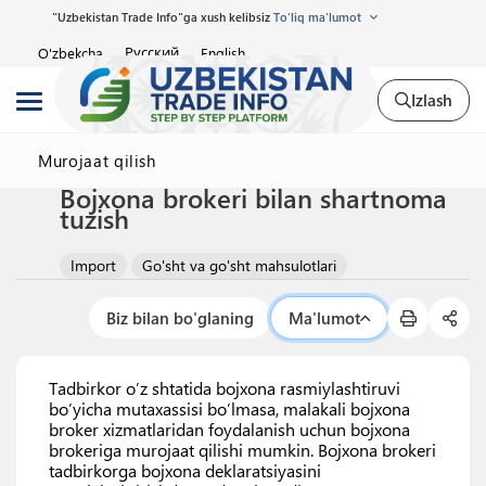
"Uzbekistan Trade Info"ga xush kelibsiz
To'liq ma'lumot
Русский
O'zbekcha
English
Izlash
Murojaat qilish
Bojxona brokeri bilan shartnoma
tuzish
Import
Go'sht va go'sht mahsulotlari
Biz bilan bo'glaning
Ma'lumot
Tadbirkor o’z shtatida bojxona rasmiylashtiruvi
bo’yicha mutaxassisi bo’lmasa, malakali bojxona
broker xizmatlaridan foydalanish uchun bojxona
brokeriga murojaat qilishi mumkin. Bojxona brokeri
tadbirkorga bojxona deklaratsiyasini