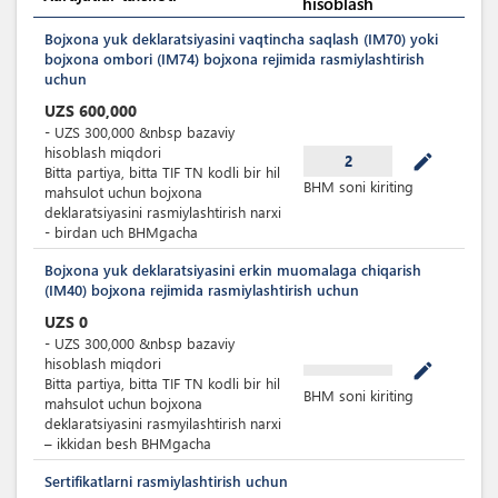
hisoblash
Bojxona yuk deklaratsiyasini vaqtincha saqlash (IM70) yoki
bojxona ombori (IM74) bojxona rejimida rasmiylashtirish
uchun
UZS
600,000
-
UZS
300,000
&nbsp
bazaviy
hisoblash miqdori
mode_edit
2
Bitta partiya, bitta TIF TN kodli bir hil
BHM soni kiriting
mahsulot uchun bojxona
deklaratsiyasini rasmiylashtirish narxi
- birdan uch BHMgacha
Bojxona yuk deklaratsiyasini erkin muomalaga chiqarish
(IM40) bojxona rejimida rasmiylashtirish uchun
UZS
0
-
UZS
300,000
&nbsp
bazaviy
hisoblash miqdori
mode_edit
Bitta partiya, bitta TIF TN kodli bir hil
BHM soni kiriting
mahsulot uchun bojxona
deklaratsiyasini rasmyilashtirish narxi
– ikkidan besh BHMgacha
Sertifikatlarni rasmiylashtirish uchun