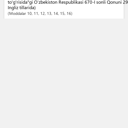
to'g'risida"gi O‘zbekiston Respublikasi 670-I sonli Qonuni 2
Ingliz tillarida)
Moddalar
10
, 11
, 12
, 13
, 14
, 15
, 16
O‘zbekiston Respublikasi Prezidentining 2021 yil 23 martdagi
subyektlariga davlat xizmatlaridan foydalanishda yanada qula
borada byurokratik to‘siqlarni qisqartirish bo‘yicha qo‘shimc
to‘g‘risida”gi PF-6191-sonli Farmoni
Band
5
O‘zbekiston Respublikasining Bojxona Kodeksi O'zbek, Rus va I
Moddalar
15
, 275
, 277
, 281
, 282
, 284
, 286
, 287
, 288
O‘zbekiston Respublikasining Fuqarolik Kodeksi
Modda
817