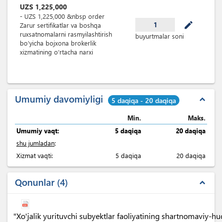
UZS
1,225,000
-
UZS
1,225,000
&nbsp
order
mode_edit
1
Zarur sertifikatlar va boshqa
ruxsatnomalarni rasmyilashtirish
buyurtmalar soni
bo’yicha bojxona brokerlik
xizmatining o‘rtacha narxi
Umumiy davomiyligi
expand_less
5 daqiqa - 20 daqiqa
Min.
Maks.
Umumiy vaqt:
5 daqiqa
20 daqiqa
shu jumladan
:
Xizmat vaqti:
5 daqiqa
20 daqiqa
Qonunlar
4
expand_less
"Xo'jalik yurituvchi subyektlar faoliyatining shartnomaviy-h