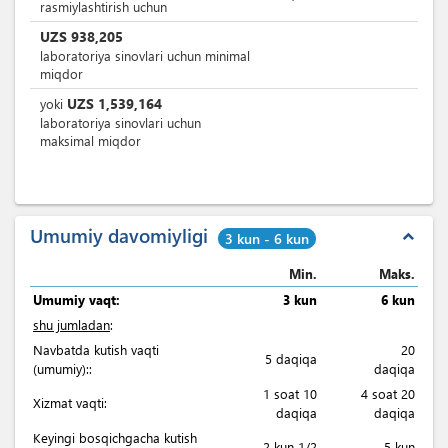
rasmiylashtirish uchun
UZS
938,205
laboratoriya sinovlari uchun minimal
miqdor
UZS
1,539,164
yoki
laboratoriya sinovlari uchun
maksimal miqdor
Umumiy davomiyligi
expand_less
3 kun - 6 kun
Min.
Maks.
Umumiy vaqt:
3 kun
6 kun
shu jumladan
:
Navbatda kutish vaqti
20
5 daqiqa
(umumiy)::
daqiqa
1 soat 10
4 soat 20
Xizmat vaqti:
daqiqa
daqiqa
Keyingi bosqichgacha kutish
2 kun 1/2
5 kun