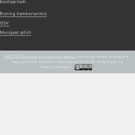
boshqariladi.
Bizning hamkorlarimiz
ISSV
Murojaat qilish
UNCTAD Biznesni rivojlantirish dasturi
doirasida ishlab chiqilgan e-
Regulations©️ kontentni boshqarish tizimida ishlaydigan va
litsenziyalangan