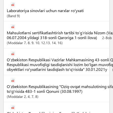
Laboratoriya sinovlari uchun narxlar ro'yxati
Band
9
Mahsulotlarni sertifikatlashtirish tartibi to‘g‘risida Nizom (
06.07.2004 yildagi 318-sonli Qaroriga 1-sonli ilova)
2-Bob
Moddalar
7
, 8
, 9
, 10
, 12.13
, 14
, 16
O‘zbekiston Respublikasi Vazirlar Mahkamasining 43-sonli Q
Respublikasi muvofiqligi tasdiqlanishi lozim bo'lgan muvofiq
obyektlari ro'yxatlarini tasdiqlash to'q'risida" 30.01.2021y
O‘zbekiston Respublikasining "Oziq-ovqat mahsulotining sifati
to'g'risida 483-1 sonli Qonuni (30.08.1997)
Moddalar
2
, 4
, 7
, 8