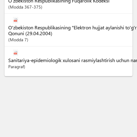
O‘zbekiston Respublikasining Fuqarolik Kodeksi
Modda
367-375
O'zbekiston Respublikasining "Elektron hujjat aylanishi to'g'ri
Qonuni (29.04.2004)
Modda
7
Sanitariya-epidemiologik xulosani rasmiylashtirish uchun nar
Paragraf)