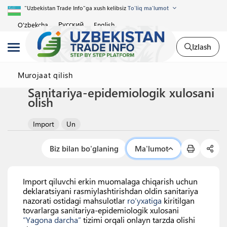
"Uzbekistan Trade Info"ga xush kelibsiz
To'liq ma'lumot
Русский
O'zbekcha
English
Izlash
Murojaat qilish
Sanitariya-epidemiologik xulosani
olish
Import
Un
Biz bilan bo'glaning
Ma'lumot
Import qiluvchi erkin muomalaga chiqarish uchun
deklaratsiyani rasmiylashtirishdan oldin sanitariya
nazorati ostidagi mahsulotlar
ro‘yxatiga
kiritilgan
tovarlarga sanitariya-epidemiologik xulosani
“Yagona darcha”
tizimi orqali onlayn tarzda olishi