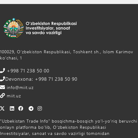
100029, Oʻzbekiston Respublikasi, Toshkent sh., Islom Karimov
ko‘chasi, 1
+998 71 238 50 00
Devonxona: +998 71 238 50 90
info@miit.uz
miit.uz
“Uzbekistan Trade Info” bosqichma-bosqich yo‘l-yo‘riq beruvchi
onlayn platforma bo‘lib, O‘zbekiston Respublikasi
Investitsiyalar, sanoat va savdo vazirligi tomonidan