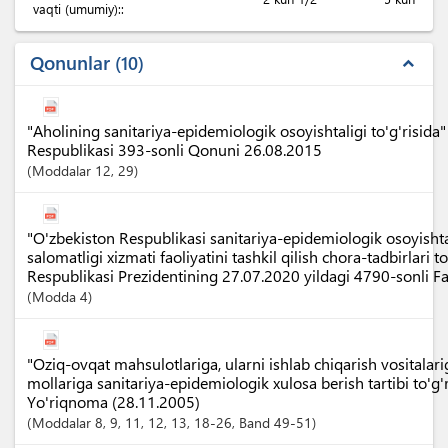
vaqti (umumiy)::
Qonunlar
10
expand_less
"Aholining sanitariya-epidemiologik osoyishtaligi to'g'risida
Respublikasi 393-sonli Qonuni 26.08.2015
Moddalar
12
, 29
"O'zbekiston Respublikasi sanitariya-epidemiologik osoyisht
salomatligi xizmati faoliyatini tashkil qilish chora-tadbirlari t
Respublikasi Prezidentining 27.07.2020 yildagi 4790-sonli 
Modda
4
"Oziq-ovqat mahsulotlariga, ularni ishlab chiqarish vositalari
mollariga sanitariya-epidemiologik xulosa berish tartibi to'g'
Yo'riqnoma (28.11.2005)
Moddalar
8
, 9
, 11
, 12
, 13
, 18-26
,
Band
49-51