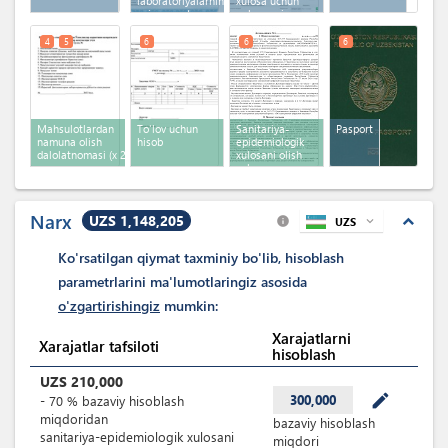
laboratoriyalarning
xulosa uchun
oziq -ovqat
onlayn ariza
mahsulotlarini sinovi
hisoboti
4
5
6
6
6
Mahsulotlardan
To'lov uchun
Sanitariya-
Pasport
namuna olish
hisob
epidemiologik
dalolatnomasi
(x 2)
xulosani olish
uchun
shartnoma
Narx
UZS 1,148,205
expand_less
UZS
expand_more
info
Ko'rsatilgan qiymat taxminiy bo'lib, hisoblash
parametrlarini ma'lumotlaringiz asosida
o'zgartirishingiz
mumkin:
Xarajatlarni
Xarajatlar tafsiloti
hisoblash
UZS
210,000
mode_edit
300,000
-
70
%
bazaviy hisoblash
miqdoridan
bazaviy hisoblash
sanitariya-epidemiologik xulosani
miqdori