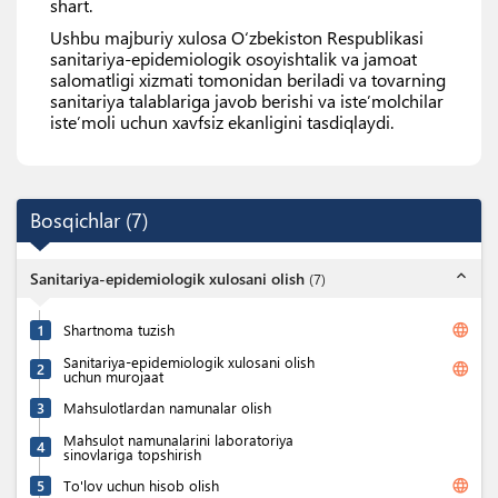
shart.
Ushbu majburiy xulosa Oʻzbekiston Respublikasi
sanitariya-epidemiologik osoyishtalik va jamoat
salomatligi xizmati tomonidan beriladi va tovarning
sanitariya talablariga javob berishi va isteʼmolchilar
isteʼmoli uchun xavfsiz ekanligini tasdiqlaydi.
Bosqichlar
(
7
)
expand_less
Sanitariya-epidemiologik xulosani olish
(
7
)
language
1
Shartnoma tuzish
Sanitariya-epidemiologik xulosani olish
language
2
uchun murojaat
3
Mahsulotlardan namunalar olish
Mahsulot namunalarini laboratoriya
4
sinovlariga topshirish
language
5
To'lov uchun hisob olish