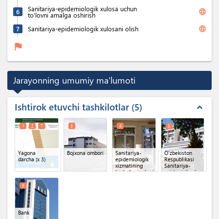
Sanitariya-epidemiologik xulosa uchun
language
6
to'lovni amalga oshirish
language
7
Sanitariya-epidemiologik xulosani olish
flag
Jarayonning umumiy ma'lumoti
Ishtirok etuvchi tashkilotlar
5
expand_less
1
2
7
3
4
5
Yagona
Bojxona ombori
Sanitariya-
O'zbekiston
darcha
(x 3)
epidemiologik
Respublikasi
xizmatining
Sanitariya-
hududiy markazi
epidemiologik
osoyishtalik va
jamoat
6
salomatligi
qo'mitasi
Bank