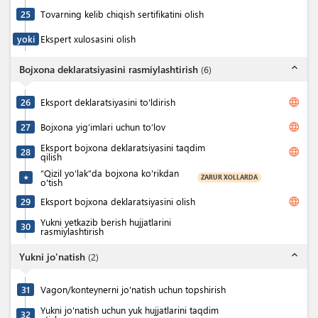
25
Tovarning kelib chiqish sertifikatini olish
yoki
Ekspert xulosasini olish
expand_less
Bojxona deklaratsiyasini rasmiylashtirish
(
6
)
language
26
Eksport deklaratsiyasini to'ldirish
language
27
Bojxona yig’imlari uchun to’lov
Eksport bojxona deklaratsiyasini taqdim
language
28
qilish
“Qizil yo‘lak”da bojxona ko'rikdan
ZARUR XOLLARDA
★
o'tish
language
29
Eksport bojxona deklaratsiyasini olish
Yukni yetkazib berish hujjatlarini
30
rasmiylashtirish
expand_less
Yukni jo'natish
(
2
)
31
Vagon/konteynerni jo'natish uchun topshirish
Yukni jo'natish uchun yuk hujjatlarini taqdim
32