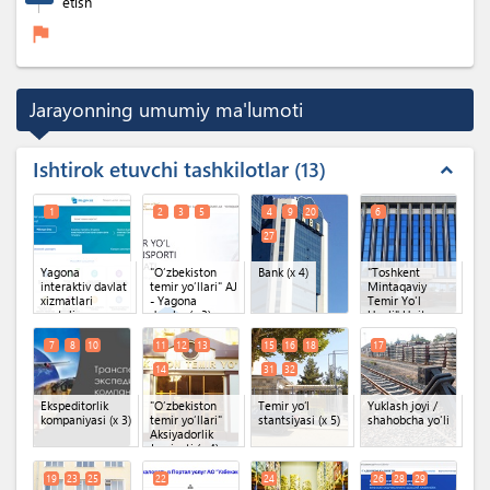
etish
flag
Jarayonning umumiy ma'lumoti
Ishtirok etuvchi tashkilotlar
13
expand_less
1
2
3
5
4
9
20
6
27
Yagona
"O‘zbekiston
Bank
(x 4)
"Toshkent
interaktiv davlat
temir yo‘llari" AJ
Mintaqaviy
xizmatlari
- Yagona
Temir Yo'l
portali
darcha
(x 3)
Uzeli" Unitar
korxonasi
O'zbekiston
7
8
10
11
12
13
15
16
18
17
Temir Yo'llari AJ
14
31
32
Ekspeditorlik
"O‘zbekiston
Temir yoʻl
Yuklash joyi /
kompaniyasi
(x 3)
temir yo‘llari"
stantsiyasi
(x 5)
shahobcha yo'li
Aksiyadorlik
Jamiyati
(x 4)
19
23
25
22
24
26
28
29