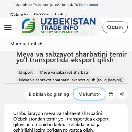
"Uzbekistan Trade Info"ga xush kelibsiz
To'liq ma'lumot
Русский
O'zbekcha
English
Izlash
Murojaat qilish
Meva va sabzavot sharbatini temir
yo'l transportida eksport qilish
Eksport
Meva va sabzavot sharbati
Meva va sabzavot sharbatini eksport qilish (to'liq jarayon)
Biz bilan bo'glaning
Ma'lumot
Ushbu jarayon meva va sabzavot sharbatini
O‘zbekistondan temir yo’l transportida eksport
qiluvchi tomonidan ketma-ketlikda amalga
oshirilishi lozim bo'lgan ro'yxatga olish,