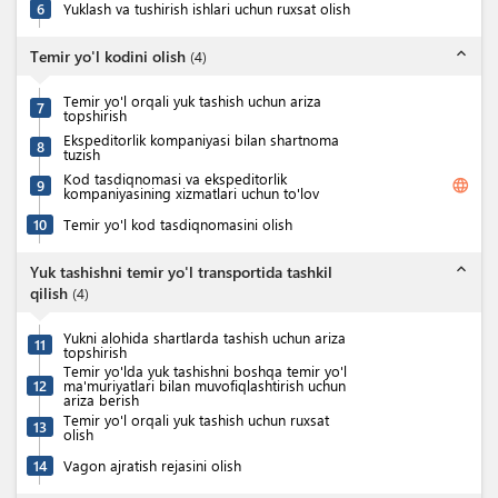
6
Yuklash va tushirish ishlari uchun ruxsat olish
expand_less
Temir yo'l kodini olish
(
4
)
Temir yo'l orqali yuk tashish uchun ariza
7
topshirish
Ekspeditorlik kompaniyasi bilan shartnoma
8
tuzish
Kod tasdiqnomasi va ekspeditorlik
language
9
kompaniyasining xizmatlari uchun to'lov
10
Temir yo'l kod tasdiqnomasini olish
expand_less
Yuk tashishni temir yo'l transportida tashkil
qilish
(
4
)
Yukni alohida shartlarda tashish uchun ariza
11
topshirish
Temir yo'lda yuk tashishni boshqa temir yo'l
12
ma'muriyatlari bilan muvofiqlashtirish uchun
ariza berish
Temir yo'l orqali yuk tashish uchun ruxsat
13
olish
14
Vagon ajratish rejasini olish