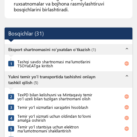
ruxsatnomalar va bojhona rasmiylashtiruvi
bosqichlarini birlashtiradi.
Bosqichlar
(
31
)
expand_less
Eksport shartnomasini ro'yxatdan o'tkazish
(
1
)
Tashqi savdo shartnomasi ma'lumotlarini
language
1
TSOYaEATga kiritish
expand_less
Yukni temir yo'l transportida tashishni onlayn
tashkil qilish
(
5
)
TexPD bilan kelishuvni va Mintaqaviy temir
language
2
yo’l uzeli bilan tuzilgan shartnomani olish
language
3
Temir yo'l xizmatlari xarajatini hisoblash
Temir yo'l xizmati uchun oldindan to'lovni
language
4
amalga oshirish
Temir yo’l stantsiya uchun elektron
language
5
ma’lumotnomani shakllantirish