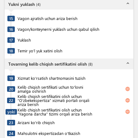
expand_less
Yukni yuklash
(
4
)
15
Vagon ajratish uchun ariza berish
16
Vagon/konteynerni yuklash uchun qabul qilish
17
Yuklash
18
Temir yo'l yuk xatini olish
expand_less
Tovarning kelib chiqish sertifikatini olish
(
8
)
19
Xizmat ko‘rsatish shartnomasini tuzish
Kelib chiqish sertifikati uchun to'lovni
language
20
amalga oshirish
Kelib chiqish sertifikatini olish uchun
language
22
“O‘zbekekspertiza” xizmati portali orqali
ariza berish
Kelib chiqish sertifikatini olish uchun
language
yoki
“Yagona darcha” tizimi orqali ariza berish
23
Arizani ko'rib chiqish
24
Mahsulotni ekspertizadan o‘tkazish