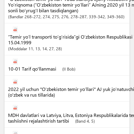
Yo’riqnoma (“O’zbekiston temir yo’llari” AJning 2020 yil 13
sonli bo’yrug’I bilan tasdiqlangan)
Bandlar
268-272
, 274
, 275
, 276
, 278-287
, 339-342
, 349-360
“Temir yo‘l transporti to‘g‘risida”gi O‘zbekiston Respublikasi
15.04.1999
Moddalar
11
, 13
, 14
, 27
, 28
10-01 Tarif qo'llanmasi
(II Bob)
2022 yil uchun "O‘zbekiston temir yo‘llari" AJ yuk jo‘natuvch
(o'zbek va rus tillarida)
MDH davlatlari va Latviya, Litva, Estoniya Respublikalarida te
tashiishni rejalashtirish tartibi
(Band 4, 5)