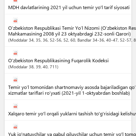
MDH davlatlarining 2021 yil uchun temir yo'l tarif siyosati
O‘zbekiston Respublikasi Temir Yo‘l Nizomi (O‘zbekiston Resp
Mahkamasining 2008 yil 23 oktyabrdagi 232-sonli Qarori)
Moddalar
34
, 35
, 36
, 52-56
, 52
, 60
,
Bandlar
34-36
, 40-47
, 52-57
, 
O‘zbekiston Respublikasining Fuqarolik Kodeksi
Moddalar
38
, 39
, 40
, 711
Temir yo‘l tomonidan shartnomaviy asosda bajariladigan qo‘
xizmatlar tariflari ro‘yxati (2021-yil 1-oktyabrdan boshlab)
Xalqaro temir yo'l orqali yuklarni tashish to'g'risidagi kelish
Yuk jo'natuvchilar va qabul qiluvchilar uchun temir yo'l tom