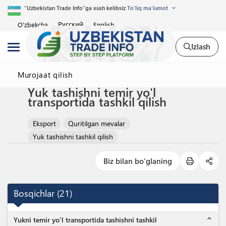
"Uzbekistan Trade Info"ga xush kelibsiz
To'liq ma'lumot
Русский
O'zbekcha
English
Izlash
Murojaat qilish
Yuk tashishni temir yo'l
transportida tashkil qilish
Eksport
Quritilgan mevalar
Yuk tashishni tashkil qilish
Biz bilan bo'glaning
Bosqichlar
(
21
)
expand_less
Yukni temir yo'l transportida tashishni tashkil