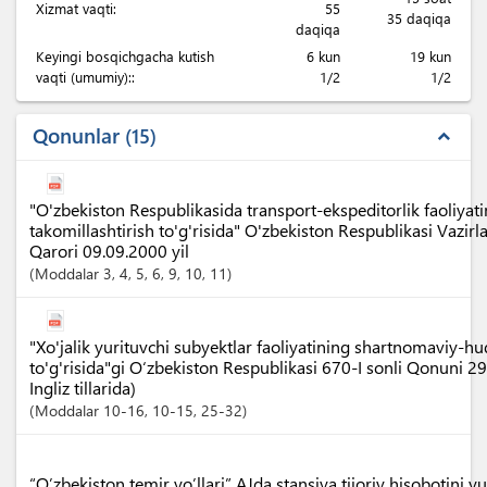
Xizmat vaqti:
55
35 daqiqa
daqiqa
Keyingi bosqichgacha kutish
6 kun
19 kun
vaqti (umumiy)::
1/2
1/2
Qonunlar
15
expand_less
"O'zbekiston Respublikasida transport-ekspeditorlik faoliyatin
takomillashtirish to'g'risida" O'zbekiston Respublikasi Vazi
Qarori 09.09.2000 yil
Moddalar
3
, 4
, 5
, 6
, 9
, 10
, 11
"Xo'jalik yurituvchi subyektlar faoliyatining shartnomaviy-h
to'g'risida"gi O‘zbekiston Respublikasi 670-I sonli Qonuni 2
Ingliz tillarida)
Moddalar
10-16
, 10-15
, 25-32
“O’zbekiston temir yo’llari” AJda stansiya tijoriy hisobotini yu