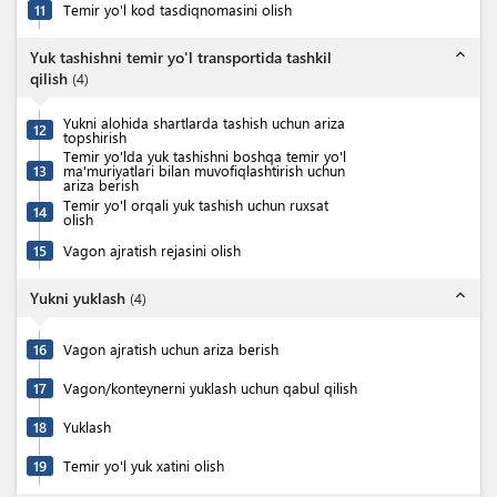
11
Temir yo'l kod tasdiqnomasini olish
expand_less
Yuk tashishni temir yo'l transportida tashkil
qilish
(
4
)
Yukni alohida shartlarda tashish uchun ariza
12
topshirish
Temir yo'lda yuk tashishni boshqa temir yo'l
13
ma'muriyatlari bilan muvofiqlashtirish uchun
ariza berish
Temir yo'l orqali yuk tashish uchun ruxsat
14
olish
15
Vagon ajratish rejasini olish
expand_less
Yukni yuklash
(
4
)
16
Vagon ajratish uchun ariza berish
17
Vagon/konteynerni yuklash uchun qabul qilish
18
Yuklash
19
Temir yo'l yuk xatini olish