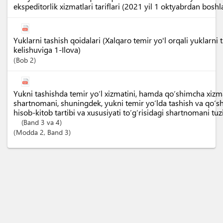
ekspeditorlik xizmatlari tariflari (2021 yil 1 oktyabrdan boshl
Yuklarni tashish qoidalari (Xalqaro temir yo'l orqali yuklarni t
kelishuviga 1-Ilova)
Bob
2
Yukni tashishda temir yo‘l xizmatini, hamda qo‘shimcha xizma
shartnomani, shuningdek, yukni temir yo‘lda tashish va qo‘
hisob-kitob tartibi va xususiyati to‘g‘risidagi shartnomani tuz
(Band 3 va 4)
Modda
2
,
Band
3