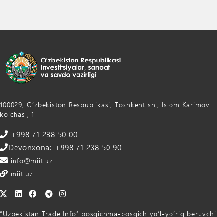
100029, Oʻzbekiston Respublikasi, Toshkent sh., Islom Karimov
ko‘chasi, 1
+998 71 238 50 00
Devonxona: +998 71 238 50 90
info@miit.uz
miit.uz
“Uzbekistan Trade Info” bosqichma-bosqich yo‘l-yo‘riq beruvchi