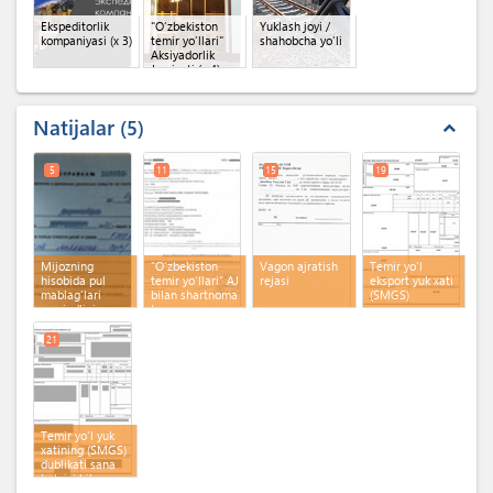
Ekspeditorlik
"O‘zbekiston
Yuklash joyi /
kompaniyasi
(x 3)
temir yo‘llari"
shahobcha yo'li
Aksiyadorlik
Jamiyati
(x 4)
Natijalar
5
expand_less
5
11
15
19
Mijozning
“O‘zbekiston
Vagon ajratish
Temir yo'l
hisobida pul
temir yo‘llari” AJ
rejasi
eksport yuk xati
mablag'lari
bilan shartnoma
(SMGS)
mavjudligi
tuzgan
to'g'risidagi
ekspeditordan
ma'lumotnoma
kod xabarnoma
21
Temir yo'l yuk
xatining (SMGS)
dublikati sana
belgisi bilan