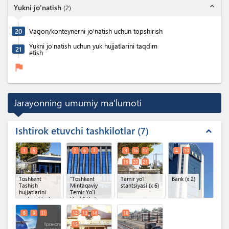
expand_less
Yukni jo'natish
(
2
)
20
Vagon/konteynerni jo'natish uchun topshirish
Yukni jo'natish uchun yuk hujjatlarini taqdim
21
etish
flag
Jarayonning umumiy ma'lumoti
Ishtirok etuvchi tashkilotlar
7
expand_less
1
5
2
6
7
3
16
17
4
10
19
20
21
Toshkent
"Toshkent
Temir yoʻl
Bank
(x 2)
Tashish
Mintaqaviy
stantsiyasi
(x 6)
hujjatlarini
Temir Yo'l
qayta ishlash
Uzeli" Unitar
bo'yicha
korxonasi
texnologik
O'zbekiston
8
9
11
12
13
14
18
markazi
Temir Yo'llari
15
(TechPD)
(x 2)
AJ
(x 3)