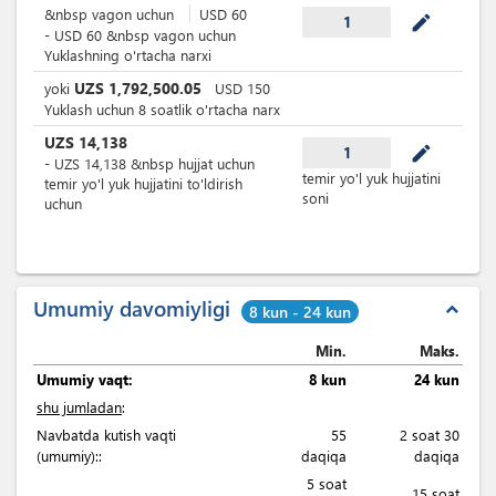
&nbsp
vagon uchun
USD
60
mode_edit
1
-
USD
60
&nbsp
vagon uchun
Yuklashning o'rtacha narxi
UZS
1,792,500.05
yoki
USD
150
Yuklash uchun 8 soatlik o'rtacha narx
UZS
14,138
mode_edit
1
-
UZS
14,138
&nbsp
hujjat uchun
temir yo'l yuk hujjatini
temir yo'l yuk hujjatini to'ldirish
soni
uchun
Umumiy davomiyligi
expand_less
8 kun - 24 kun
Min.
Maks.
Umumiy vaqt:
8 kun
24 kun
shu jumladan
:
Navbatda kutish vaqti
55
2 soat 30
(umumiy)::
daqiqa
daqiqa
5 soat
15 soat