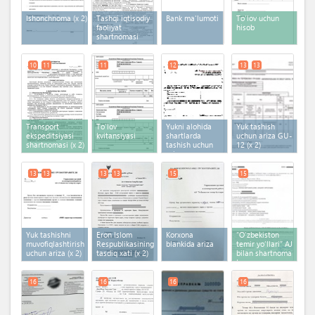
Ishonchnoma
(x 2)
Tashqi iqtisodiy
Bank ma'lumoti
To'lov uchun
faoliyat
hisob
shartnomasi
10
11
11
12
13
13
Transport
To'lov
Yukni alohida
Yuk tashish
ekspeditsiyasi
kvitansiyasi
shartlarda
uchun ariza GU-
shartnomasi
(x 2)
tashish uchun
12
(x 2)
ariza
13
13
13
13
15
15
Yuk tashishni
Eron Islom
Korxona
“O‘zbekiston
muvofiqlashtirish
Respublikasining
blankida ariza
temir yo‘llari” AJ
uchun ariza
(x 2)
tasdiq xati
(x 2)
bilan shartnoma
tuzgan
ekspeditordan
kod xabarnoma
16
16
16
16