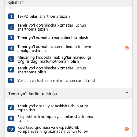
qilish
(
7
)
1
TexPD bilan shartnoma tuzish
Temir yo'l qo'shimcha xizmatlari uchun
2
shartnoma tuzish
3
Temir yo'l xizmatlari xarajatini hisoblash
Temir yo'l xizmati uchun oldindan to'lovni
language
4
amalga oshirish
Mijozning hisobida mablag'lar mavjudligi
5
to'g'risidagi ma'lumotnomani olish
Temir yo'l qo'shimcha xizmatlari uchun
6
shartnoma olish
7
Yuklash va tushirish ishlari uchun ruxsat olish
expand_less
Temir yo'l kodini olish
(
4
)
Temir yo'l orqali yuk tashish uchun ariza
8
topshirish
Ekspeditorlik kompaniyasi bilan shartnoma
9
tuzish
Kod tasdiqnomasi va ekspeditorlik
language
10
kompaniyasining xizmatlari uchun to'lov