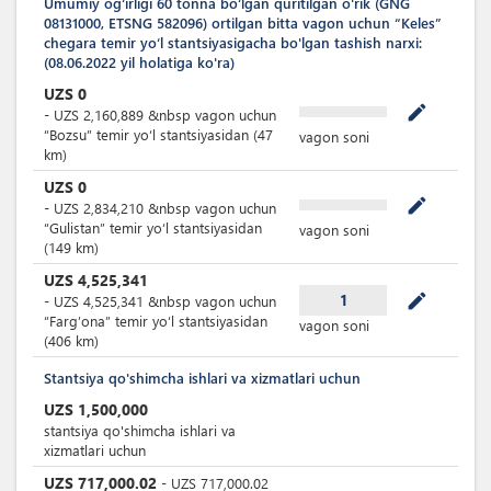
Umumiy ogʻirligi 60 tonna boʻlgan quritilgan o'rik (GNG
08131000, ETSNG 582096) ortilgan bitta vagon uchun “Keles”
chegara temir yoʻl stantsiyasigacha bo'lgan tashish narxi:
(08.06.2022 yil holatiga ko'ra)
UZS
0
mode_edit
-
UZS
2,160,889
&nbsp
vagon uchun
“Bozsu” temir yoʻl stantsiyasidan (47
vagon soni
km)
UZS
0
mode_edit
-
UZS
2,834,210
&nbsp
vagon uchun
“Gulistan” temir yoʻl stantsiyasidan
vagon soni
(149 km)
UZS
4,525,341
mode_edit
1
-
UZS
4,525,341
&nbsp
vagon uchun
“Farg’ona” temir yoʻl stantsiyasidan
vagon soni
(406 km)
Stantsiya qo'shimcha ishlari va xizmatlari uchun
UZS
1,500,000
stantsiya qo'shimcha ishlari va
xizmatlari uchun
UZS
717,000.02
-
UZS
717,000.02