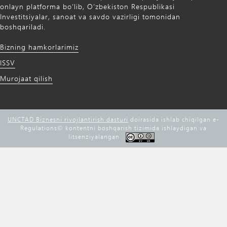
onlayn platforma bo‘lib, O‘zbekiston Respublikasi
Investitsiyalar, sanoat va savdo vazirligi tomonidan
boshqariladi.
Bizning hamkorlarimiz
ISSV
Murojaat qilish
UNCTAD Biznesni rivojlantirish dasturi
doirasida ishlab chiqilgan e-
Regulations©️ kontentni boshqarish tizimida ishlaydigan va
litsenziyalangan