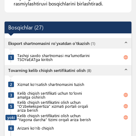
rasmiylashtiruvi bosqichlarini birlashtiradi.
Bosqichlar
(
27
)
expand_less
Eksport shartnomasini ro'yxatdan o'tkazish
(
1
)
Tashqi savdo shartnomasi ma'lumotlarini
language
1
TSOYaEATga kiritish
expand_less
Tovarning kelib chiqish sertifikatini olish
(
8
)
2
Xizmat ko‘rsatish shartnomasini tuzish
Kelib chiqish sertifikati uchun to'lovni
language
3
amalga oshirish
Kelib chiqish sertifikatini olish uchun
language
5
“O‘zbekekspertiza” xizmati portali orqali
ariza berish
Kelib chiqish sertifikatini olish uchun
language
yoki
“Yagona darcha” tizimi orqali ariza berish
6
Arizani ko'rib chiqish