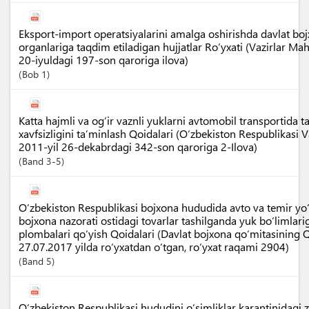
Eksport-import operatsiyalarini amalga oshirishda davlat boj
organlariga taqdim etiladigan hujjatlar Ro‘yxati (Vazirlar M
20-iyuldagi 197-son qaroriga ilova)
Bob
1
Katta hajmli va og‘ir vaznli yuklarni avtomobil transportida 
xavfsizligini ta’minlash Qoidalari (O‘zbekiston Respublikasi
2011-yil 26-dekabrdagi 342-son qaroriga 2-Ilova)
Band
3-5
O‘zbekiston Respublikasi bojxona hududida avto va temir yo‘l
bojxona nazorati ostidagi tovarlar tashilganda yuk bo‘limlar
plombalari qo‘yish Qoidalari (Davlat bojxona qo‘mitasining Q
27.07.2017 yilda ro‘yxatdan o‘tgan, ro‘yxat raqami 2904)
Band
5
O‘zbekiston Respublikasi hududini o‘simliklar karantinidagi 