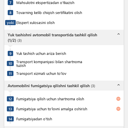
7
Mahsulotni ekspertizadan o‘tkazish
8
Tovarning kelib chiqish sertifikatini olish
yoki
Ekspert xulosasini olish
expand_less
Yuk tashishni avtomobil transportida tashkil qilish
(1/2)
(
3
)
9
Yuk tashish uchun ariza berish
Transport kompaniyasi bilan shartnoma
10
tuzish
11
Transport xizmati uchun to'lov
expand_less
Avtomobilni fumigatsiya qilishni tashkil qilish
(
3
)
language
12
Fumigatsiya qilish uchun shartnoma olish
language
13
Fumigatsiya uchun to'lovni amalga oshirish
14
Fumigatsiyadan o'tish