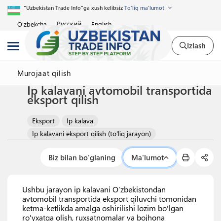
"Uzbekistan Trade Info"ga xush kelibsiz
To'liq ma'lumot
Русский
O'zbekcha
English
Izlash
Murojaat qilish
Ip kalavani avtomobil transportida
eksport qilish
Eksport
Ip kalava
Ip kalavani eksport qilish (to'liq jarayon)
Biz bilan bo'glaning
Ma'lumot
Ushbu jarayon ip kalavani O‘zbekistondan
avtomobil transportida eksport qiluvchi tomonidan
ketma-ketlikda amalga oshirilishi lozim bo'lgan
ro'yxatga olish, ruxsatnomalar va bojhona