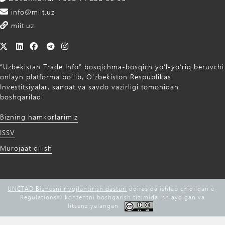
info@miit.uz
miit.uz
“Uzbekistan Trade Info” bosqichma-bosqich yo‘l-yo‘riq beruvchi
onlayn platforma bo‘lib, O‘zbekiston Respublikasi
Investitsiyalar, sanoat va savdo vazirligi tomonidan
boshqariladi.
Bizning hamkorlarimiz
ISSV
Murojaat qilish
UNCTAD Biznesni rivojlantirish dasturi
doirasida ishlab chiqilgan e-
Regulations©️ kontentni boshqarish tizimida ishlaydigan va
litsenziyalangan