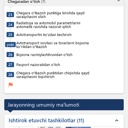
expand_less
Chegaradan o'tish
(
7
)
Chegara o’tkazish punktiga kirishda qayd
23
varaqchasini olish
Radiatsiya va avtomobil parametrlarini
24
avtomatik ravishda nazorat qilish
25
Avtotransportni ko'zdan kechirish
Avtotransport vositasi va tovarlarni bojxona
yoki
ko'rikdan o'tkazish
26
Bojxona rasmiylashtiruvidan o'tish
27
Pasport nazoratidan o'tish
Chegara o‘tkazish punktidan chiqishda qayd
28
varaqchasini topshirish
flag
Jarayonning umumiy ma'lumoti
Ishtirok etuvchi tashkilotlar
11
expand_less