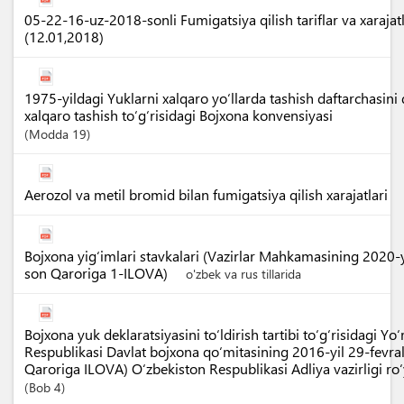
05-22-16-uz-2018-sonli Fumigatsiya qilish tariflar va xarajatl
(12.01,2018)
1975-yildagi Yuklarni xalqaro yo‘llarda tashish daftarchasini
xalqaro tashish to‘g‘risidagi Bojxona konvensiyasi
Modda
19
Aerozol va metil bromid bilan fumigatsiya qilish xarajatlari
Bojxona yig‘imlari stavkalari (Vazirlar Mahkamasining 2020-
son Qaroriga 1-ILOVA)
o'zbek va rus tillarida
Bojxona yuk deklaratsiyasini to‘ldirish tartibi to‘g‘risidagi Y
Respublikasi Davlat bojxona qo‘mitasining 2016-yil 29-fevr
Qaroriga ILOVA) O‘zbekiston Respublikasi Adliya vazirligi r
Bob
4