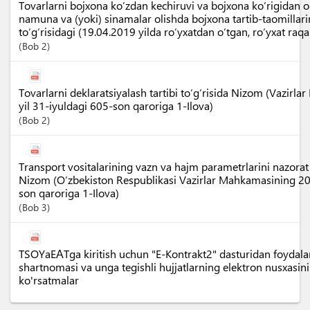
Tovarlarni bojxona ko‘zdan kechiruvi va bojxona ko‘rigidan 
namuna va (yoki) sinamalar olishda bojxona tartib-taomillari
to‘g‘risidagi (19.04.2019 yilda ro‘yxatdan o‘tgan, ro‘yxat ra
Bob
2
Tovarlarni deklaratsiyalash tartibi to‘g‘risida Nizom (Vazir
yil 31-iyuldagi 605-son qaroriga 1-Ilova)
Bob
2
Transport vositalarining vazn va hajm parametrlarini nazorat qi
Nizom (O‘zbekiston Respublikasi Vazirlar Mahkamasining 2
son qaroriga 1-Ilova)
Bob
3
TSOYaEАTga kiritish uchun "E-Kontrakt2" dasturidan foydal
shartnomasi va unga tegishli hujjatlarning elektron nusxasini
ko'rsatmalar