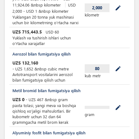
11,924.06
&nbsp
kilometer
USD
mode_edit
2,000
2,000
-
USD
1
&nbsp
kilometer
kilometr
Yuklangan 20 tonna yuk mashinasi
uchun bir kilometrning o'rtacha narxi
UZS
715,443.5
USD
60
Yuklash va tushirish ishlari uchun
o'rtacha xarajatlar
Aerozol bilan fumigatsiya qilish
UZS
132,160
mode_edit
80
-
UZS
1,652
&nbsp
cubic metre
Avtotransport vositalarini aerozol
kub metr
bilan fumigatsiya qilish uchun
Metil bromid bilan fumigatsiya qilish
UZS
0
-
UZS
467
&nbsp
gram
paxta tolasi, yangi meva va boshqa
mode_edit
qishloq xo'jaligi mahsulotlari. Bir
gram
kubometr uchun 32 dan 64
grammgacha metil brom kerak
Alyuminiy fosfit bilan fumigatsiya qilish