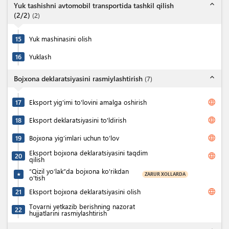
expand_less
Yuk tashishni avtomobil transportida tashkil qilish
(2/2)
(
2
)
15
Yuk mashinasini olish
16
Yuklash
expand_less
Bojxona deklaratsiyasini rasmiylashtirish
(
7
)
language
17
Eksport yig'imi to'lovini amalga oshirish
language
18
Eksport deklaratsiyasini to'ldirish
language
19
Bojxona yig’imlari uchun to’lov
Eksport bojxona deklaratsiyasini taqdim
language
20
qilish
“Qizil yo‘lak”da bojxona ko'rikdan
ZARUR XOLLARDA
★
o'tish
language
21
Eksport bojxona deklaratsiyasini olish
Tovarni yetkazib berishning nazorat
22
hujjatlarini rasmiylashtirish