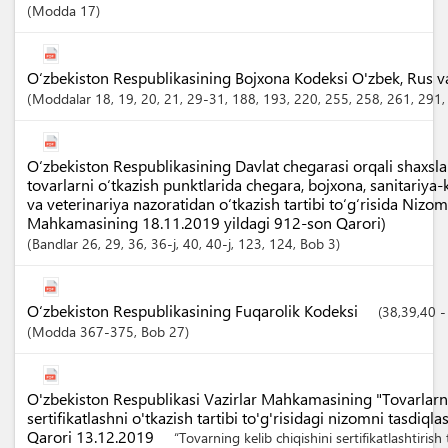
Modda
17
O‘zbekiston Respublikasining Bojxona Kodeksi O'zbek, Rus va I
Moddalar
18
, 19
, 20
, 21
, 29-31
, 188
, 193
, 220
, 255
, 258
, 261
, 291
O‘zbekiston Respublikasining Davlat chegarasi orqali shaxslar
tovarlarni o‘tkazish punktlarida chegara, bojxona, sanitariya-k
va veterinariya nazoratidan o‘tkazish tartibi to‘g‘risida Nizom
Mahkamasining 18.11.2019 yildagi 912-son Qarori)
Bandlar
26
, 29
, 36
, 36-j
, 40
, 40-j
, 123
, 124
,
Bob
3
O‘zbekiston Respublikasining Fuqarolik Kodeksi
(38,39,40 -
Modda
367-375
,
Bob
27
O'zbekiston Respublikasi Vazirlar Mahkamasining "Tovarlarni
sertifikatlashni o'tkazish tartibi to'g'risidagi nizomni tasdiq
Qarori 13.12.2019
“Tovarning kelib chiqishini sertifikatlashtirish t