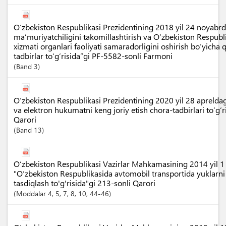
O‘zbekiston Respublikasi Prezidentining 2018 yil 24 noyabr
ma’muriyatchiligini takomillashtirish va O‘zbekiston Respubl
xizmati organlari faoliyati samaradorligini oshirish bo‘yicha
tadbirlar to‘g‘risida”gi PF-5582-sonli Farmoni
Band
3
O‘zbekiston Respublikasi Prezidentining 2020 yil 28 apreldag
va elektron hukumatni keng joriy etish chora-tadbirlari to‘g‘
Qarori
Band
13
O‘zbekiston Respublikasi Vazirlar Mahkamasining 2014 yil 1
"O‘zbekiston Respublikasida avtomobil transportida yuklarni 
tasdiqlash to'g'risida"gi 213-sonli Qarori
Moddalar
4
, 5
, 7
, 8
, 10
, 44-46