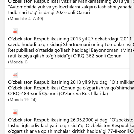
O‘zbekiston Respublikasi Vazirlar Mahkamasining 2018 yil 
“Avtomobilda yuk va yo‘lovchilarni xalqaro tashishni yanada 
tadbirlari to‘g‘risida”gi 202-sonli Qarori
Moddalar
4-7
, 40
O‘zbekiston Respublikasining 2013 yil 27 dekabrdagi “2011-
savdo hududi to‘g‘risidagi Shartnomani uning Tomonlari va 
Respublikasi o‘rtasida qo‘llash haqidagi Bayonnomani (Mins
ratifikatsiya qilish to‘g‘risida”gi O‘RQ-362-sonli Qonuni
Modda
1
O‘zbekiston Respublikasining 2018 yil 9 iyuldagi “O‘simliklar 
O‘zbekiston Respublikasi Qonuniga o‘zgartish va qo‘shimchala
O‘RQ-484-sonli Qonuni (O'zbek va Rus tillarida)
Modda
19-24
O‘zbekiston Respublikasining 26.05.2000 yildagi “O‘zbekist
tashqi iqtisodiy faoliyati to‘g‘risida”gi O‘zbekiston Respubli
o‘zgartishlar va qo‘shimchalar kiritish haqida”gi 77-II-sonli 