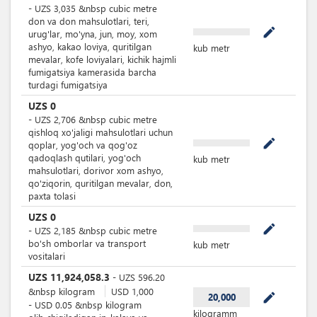
-
UZS
3,035
&nbsp
cubic metre
don va don mahsulotlari, teri,
mode_edit
urug'lar, mo'yna, jun, moy, xom
ashyo, kakao loviya, quritilgan
kub metr
mevalar, kofe loviyalari, kichik hajmli
fumigatsiya kamerasida barcha
turdagi fumigatsiya
UZS
0
-
UZS
2,706
&nbsp
cubic metre
qishloq xo'jaligi mahsulotlari uchun
mode_edit
qoplar, yog'och va qog'oz
qadoqlash qutilari, yog'och
kub metr
mahsulotlari, dorivor xom ashyo,
qo'ziqorin, quritilgan mevalar, don,
paxta tolasi
UZS
0
mode_edit
-
UZS
2,185
&nbsp
cubic metre
bo'sh omborlar va transport
kub metr
vositalari
UZS
11,924,058.3
-
UZS
596.20
&nbsp
kilogram
USD
1,000
mode_edit
20,000
-
USD
0.05
&nbsp
kilogram
kilogramm