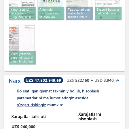
Yagona qayd
Avtomobil
Tez buziladigan
Eksport bojxona
varaqchasi
transport bilan
mahsulotlarni
deklaratsiyasi
(Begunok)
(x 3)
xalqaro yuk
tashish uchun
tashish uchun
ruxsatnoma
ruxsatnoma
26
Yukni yetkazib
berishni nazorat
qilish kitobchasi
Narx
UZS 47,502,949.69
UZS
522,160
+
USD
3,940
expand_less
Ko'rsatilgan qiymat taxminiy bo'lib, hisoblash
parametrlarini ma'lumotlaringiz asosida
o'zgartirishingiz
mumkin:
Xarajatlarni
Xarajatlar tafsiloti
hisoblash
UZS
240,000