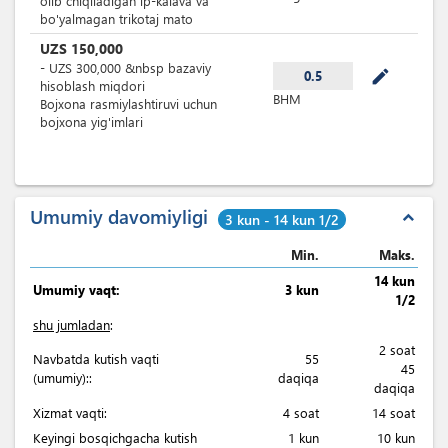
olib chiqiladigan ip-kalava va
bo'yalmagan trikotaj mato
UZS
150,000
-
UZS
300,000
&nbsp
bazaviy
mode_edit
0.5
hisoblash miqdori
BHM
Bojxona rasmiylashtiruvi uchun
bojxona yig'imlari
Umumiy davomiyligi
expand_less
3 kun - 14 kun 1/2
Min.
Maks.
14 kun
Umumiy vaqt:
3 kun
1/2
shu jumladan
:
2 soat
Navbatda kutish vaqti
55
45
(umumiy)::
daqiqa
daqiqa
Xizmat vaqti:
4 soat
14 soat
Keyingi bosqichgacha kutish
1 kun
10 kun