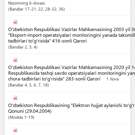
Nizomning 6-ilovasi.
Bandlar
17-21
, 22
, 28-32
, 36
O'zbekiston Respublikasi Vazirlar Mahkamasining 2003 yil 3
"Eksport-import operatsiyalari monitoringini yanada takomill
tadbirlari to'g'risida" 416-sonli Qarori
Bandlar
2
, 3
, 4
O'zbekiston Respublikasi Vazirlar Mahkamasining 2020 yil 
Respublikasida tashqi savdo operatsiyalari monitoringini yan
chora-tadbirlari to'g'risida" 283-sonli Qarori
1 Ilova
Bandlar
4
, 5
, 6
, 7
, 18
O'zbekiston Respublikasining "Elektron hujjat aylanishi to'g'ri
Qonuni (29.04.2004)
Modda
1-19