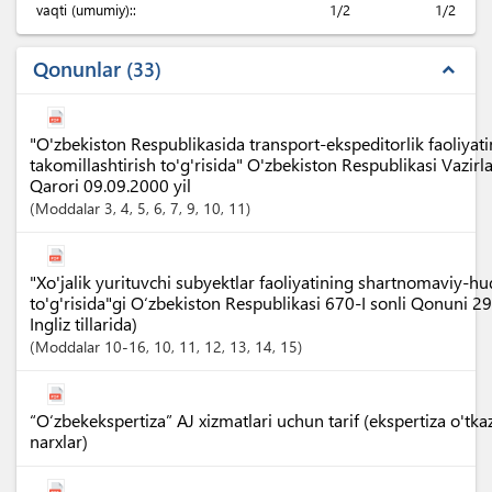
vaqti (umumiy)::
1/2
1/2
Qonunlar
33
expand_less
"O'zbekiston Respublikasida transport-ekspeditorlik faoliyatin
takomillashtirish to'g'risida" O'zbekiston Respublikasi Vazi
Qarori 09.09.2000 yil
Moddalar
3
, 4
, 5
, 6
, 7
, 9
, 10
, 11
"Xo'jalik yurituvchi subyektlar faoliyatining shartnomaviy-h
to'g'risida"gi O‘zbekiston Respublikasi 670-I sonli Qonuni 2
Ingliz tillarida)
Moddalar
10-16
, 10
, 11
, 12
, 13
, 14
, 15
“O‘zbekekspertiza” AJ xizmatlari uchun tarif (ekspertiza o'tka
narxlar)