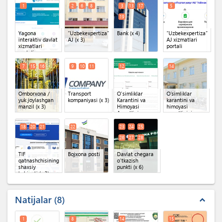
1
2
6
8
3
13
17
5
19
Yagona
“Uzbekexpertiza”
Bank
(x 4)
“Uzbekexpertiza”
interaktiv davlat
AJ
(x 3)
AJ xizmatlari
xizmatlari
portali
portali
7
15
16
9
10
11
12
14
Omborxona /
Transport
O'simliklar
Oʼsimliklar
yuk joylashgan
kompaniyasi
(x 3)
Karantini va
karantini va
manzil
(x 3)
Himoyasi
himoyasi
Agentligi
agentligining
Shaxsiy kabineti
hududiy
(Oferta)
inspeksiyasi
18
20
21
22
23
24
25
26
27
28
TIF
Bojxona posti
Davlat chegara
qatnashchisining
o‘tkazish
shaxsiy
punkti
(x 6)
kabineti
(x 3)
Natijalar
8
expand_less
1
8
14
15