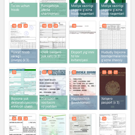
To'lov uchun
Fumigatsiya
Moliya vazirligi
Moliya vazirligi
hisob
oferta
yagona g'azna
yagona g'azna
shartnomasi
hisob raqamlari
hisob raqamlari
rekvizitlari
rekvizitlari
18
22
26
18
22
26
18
19
Tijorat hisob
CMR (xalqaro
Eksport yig‘imni
Hududiy bojxona
varag'i
yuk xati)
(x 3)
to'lov
boshqarmalarining
(invoys)
(x 3)
kvitanciyasi
g‘azna shaxsiy
hisob-varag‘lari
20
22
26
22
23
26
27
Bojxona yuk
Transport
Haydovchilik
Xalqaro
deklaratsiyasining
vositasini
guvohnomasi
pasport
(x 3)
elektron shakli
ro'yxatdan
o'tkazish
guvohnomasi
(x 2)
26
27
28
26
26
26