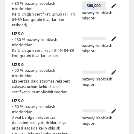
-
80
%
bazaviy hisoblash
mode_edit
300,000
miqdoridan
bazaviy hisoblash
Kelib chiqish sertifikati uchun (TIF TN
miqdori
84-89 kod guruhi tovarlaridan
tashqari)
UZS
0
mode_edit
-
130
%
bazaviy hisoblash
miqdoridan
bazaviy hisoblash
Kelib chiqish sertifikati TIF TN 84-89
miqdori
kod guruhi tovarlari uchun
UZS
0
-
50
%
bazaviy hisoblash
mode_edit
miqdoridan
bazaviy hisoblash
Ekspertiza dalolatnomasi/ekspert
miqdori
xulosasi uchun, kelib chiqish
sertifikatini rasmiylashtirmasdan
UZS
0
-
50
%
bazaviy hisoblash
mode_edit
miqdoridan
Avval berilgan ekspertiza
bazaviy hisoblash
dalolatnomasi yoki deklaratsiya
miqdori
arizasi asosida kelib chiqish
sertifikati/ekspert xulosasi uchun