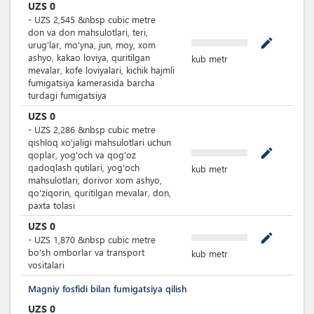
UZS
0
-
UZS
2,545
&nbsp
cubic metre
don va don mahsulotlari, teri,
mode_edit
urug'lar, mo'yna, jun, moy, xom
ashyo, kakao loviya, quritilgan
kub metr
mevalar, kofe loviyalari, kichik hajmli
fumigatsiya kamerasida barcha
turdagi fumigatsiya
UZS
0
-
UZS
2,286
&nbsp
cubic metre
qishloq xo'jaligi mahsulotlari uchun
mode_edit
qoplar, yog'och va qog'oz
qadoqlash qutilari, yog'och
kub metr
mahsulotlari, dorivor xom ashyo,
qo'ziqorin, quritilgan mevalar, don,
paxta tolasi
UZS
0
mode_edit
-
UZS
1,870
&nbsp
cubic metre
bo'sh omborlar va transport
kub metr
vositalari
Magniy fosfidi bilan fumigatsiya qilish
UZS
0