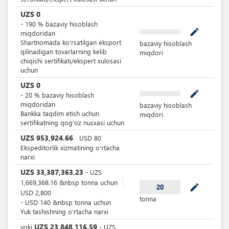
UZS
0
-
190
%
bazaviy hisoblash
mode_edit
miqdoridan
Shartnomada ko'rsatilgan eksport
bazaviy hisoblash
qilinadigan tovarlarning kelib
miqdori
chiqishi sertifikati/ekspert xulosasi
uchun
UZS
0
mode_edit
-
20
%
bazaviy hisoblash
miqdoridan
bazaviy hisoblash
Bankka taqdim etish uchun
miqdori
sertifikatning qog'oz nusxasi uchun
UZS
953,924.66
USD
80
Ekspeditorlik xizmatining o'rtacha
narxi
UZS
33,387,363.23
-
UZS
1,669,368.16
&nbsp
tonna uchun
mode_edit
20
USD
2,800
tonna
-
USD
140
&nbsp
tonna uchun
Yuk tashishning o'rtacha narxi
UZS
23,848,116.59
yoki
-
UZS