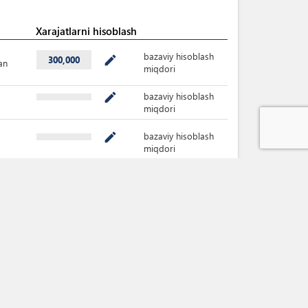
Xarajatlarni hisoblash
bazaviy hisoblash
mode_edit
300,000
an
miqdori
bazaviy hisoblash
mode_edit
miqdori
bazaviy hisoblash
mode_edit
miqdori
bazaviy hisoblash
mode_edit
miqdori
bazaviy hisoblash
mode_edit
miqdori
bazaviy hisoblash
mode_edit
miqdori