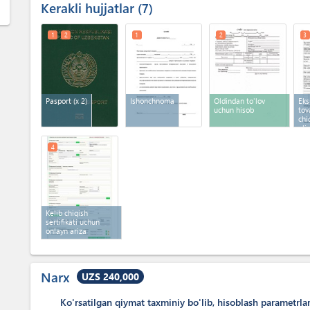
Kerakli hujjatlar
7
1
2
1
2
3
Pasport
(x 2)
Ishonchnoma
Oldindan to'lov
Eks
uchun hisob
tov
chi
oli
4
Kelib chiqish
sertifikati uchun
onlayn ariza
Narx
UZS 240,000
Ko'rsatilgan qiymat taxminiy bo'lib, hisoblash parametrla