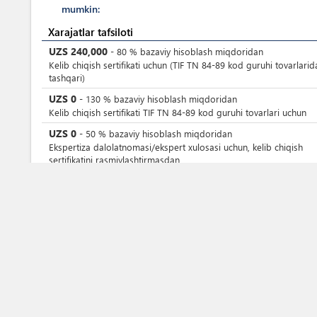
mumkin:
Xarajatlar tafsiloti
UZS
240,000
-
80
%
bazaviy hisoblash miqdoridan
Kelib chiqish sertifikati uchun (TIF TN 84-89 kod guruhi tovarlarid
tashqari)
UZS
0
-
130
%
bazaviy hisoblash miqdoridan
Kelib chiqish sertifikati TIF TN 84-89 kod guruhi tovarlari uchun
UZS
0
-
50
%
bazaviy hisoblash miqdoridan
Ekspertiza dalolatnomasi/ekspert xulosasi uchun, kelib chiqish
sertifikatini rasmiylashtirmasdan
UZS
0
-
50
%
bazaviy hisoblash miqdoridan
Avval berilgan ekspertiza dalolatnomasi yoki deklaratsiya arizasi
asosida kelib chiqish sertifikati/ekspert xulosasi uchun
UZS
0
-
190
%
bazaviy hisoblash miqdoridan
Shartnomada ko'rsatilgan eksport qilinadigan tovarlarning kelib
chiqishi sertifikati/ekspert xulosasi uchun
UZS
0
-
20
%
bazaviy hisoblash miqdoridan
Bankka taqdim etish uchun sertifikatning qog'oz nusxasi uchun