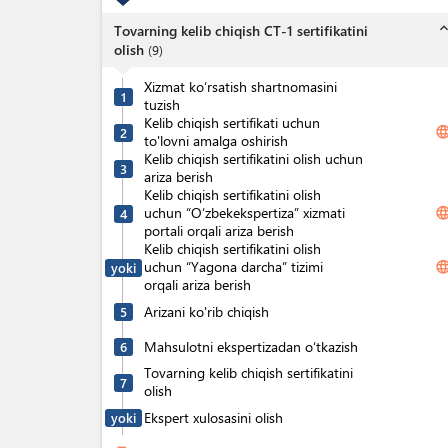
expand_l
Tovarning kelib chiqish CT-1 sertifikatini
olish
(
9
)
Xizmat ko‘rsatish shartnomasini
1
tuzish
Kelib chiqish sertifikati uchun
langua
2
to'lovni amalga oshirish
Kelib chiqish sertifikatini olish uchun
3
ariza berish
Kelib chiqish sertifikatini olish
uchun “O‘zbekekspertiza” xizmati
langua
4
portali orqali ariza berish
Kelib chiqish sertifikatini olish
uchun “Yagona darcha” tizimi
langua
yoki
orqali ariza berish
Arizani ko'rib chiqish
5
Mahsulotni ekspertizadan o‘tkazish
6
Tovarning kelib chiqish sertifikatini
7
olish
Ekspert xulosasini olish
yoki