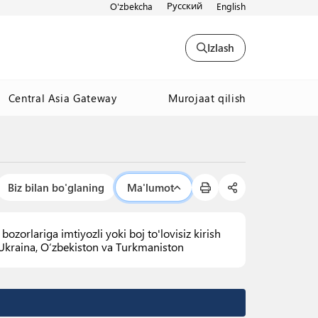
Русский
O'zbekcha
English
Izlash
Murojaat qilish
Central Asia Gateway
Biz bilan bo'glaning
Ma'lumot
ozorlariga imtiyozli yoki boj to'lovisiz kirish
, Ukraina, O‘zbekiston va Turkmaniston