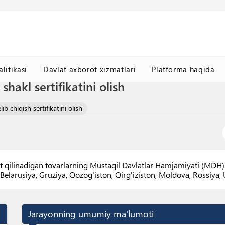
litikasi
Davlat axborot xizmatlari
Platforma haqida
shakl sertifikatini olish
ib chiqish sertifikatini olish
rt qilinadigan tovarlarning Mustaqil Davlatlar Hamjamiyati (MDH) b
Belarusiya, Gruziya, Qozog'iston, Qirg'iziston, Moldova, Rossiya
Jarayonning umumiy ma'lumoti