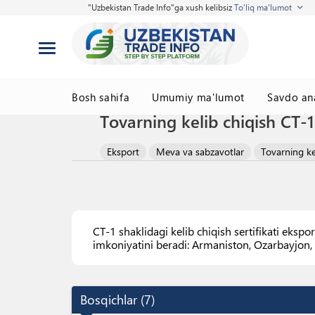
"Uzbekistan Trade Info"ga xush kelibsiz
To'liq ma'lumot
Bosh sahifa
Umumiy ma'lumot
Savdo ana
Tovarning kelib chiqish CT-1 
Eksport
Meva va sabzavotlar
Tovarning kel
CT-1 shaklidagi kelib chiqish sertifikati ekspo
imkoniyatini beradi: Armaniston, Ozarbayjon, 
Bosqichlar
(
7
)