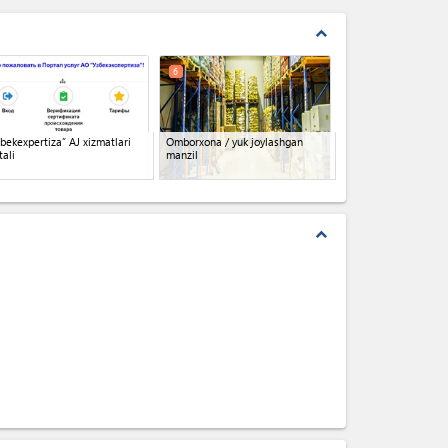
expand_less
6
bekexpertiza” AJ xizmatlari
Omborxona / yuk joylashgan
tali
manzil
expand_less