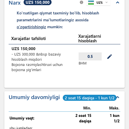
Narx
UZS 150,000
expand_less
UZS
expand_more
info
Ko'rsatilgan qiymat taxminiy bo'lib, hisoblash
parametrlarini ma'lumotlaringiz asosida
o'zgartirishingiz
mumkin:
Xarajatlarni
Xarajatlar tafsiloti
hisoblash
UZS
150,000
-
UZS
300,000
&nbsp
bazaviy
mode_edit
0.5
hisoblash miqdori
BHM
Bojxona rasmiylashtiruvi uchun
bojxona yig'imlari
Umumiy davomiyligi
expand_less
2 soat 15 daqiqa - 1 kun 1/2
Min.
Maks.
2 soat 15
1 kun
Umumiy vaqt:
daqiqa
1/2
shu jumladan
: