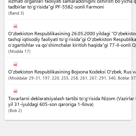
xizmati organlari faoliyati samaradorligini oshirish bo‘yicha
tadbirlar to‘g‘risida”gi PF-5582-sonli Farmoni
Band
3
O‘zbekiston Respublikasining 26.05.2000 yildagi “O‘zbekist
tashqi iqtisodiy faoliyati to‘g‘risida”gi O‘zbekiston Respubli
o‘zgartishlar va qo‘shimchalar kiritish haqida”gi 77-II-sonli 
Modda
17
O‘zbekiston Respublikasining Bojxona Kodeksi O'zbek, Rus va I
Moddalar
29-31
, 197
, 220
, 255
, 258
, 261
, 267
, 291
, 340
,
Boblar
37
Tovarlarni deklaratsiyalash tartibi to‘g‘risida Nizom (Vazir
yil 31-iyuldagi 605-son qaroriga 1-Ilova)
Bob
2