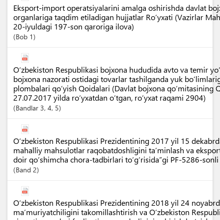
Eksport-import operatsiyalarini amalga oshirishda davlat boj
organlariga taqdim etiladigan hujjatlar Ro‘yxati (Vazirlar M
20-iyuldagi 197-son qaroriga ilova)
Bob
1
O‘zbekiston Respublikasi bojxona hududida avto va temir yo‘l
bojxona nazorati ostidagi tovarlar tashilganda yuk bo‘limlar
plombalari qo‘yish Qoidalari (Davlat bojxona qo‘mitasining Q
27.07.2017 yilda ro‘yxatdan o‘tgan, ro‘yxat raqami 2904)
Bandlar
3
, 4
, 5
O‘zbekiston Respublikasi Prezidentining 2017 yil 15 dekabrd
mahalliy mahsulotlar raqobatdoshligini ta’minlash va eksport
doir qo‘shimcha chora-tadbirlari to‘g‘risida”gi PF-5286-sonl
Band
2
O‘zbekiston Respublikasi Prezidentining 2018 yil 24 noyabr
ma’muriyatchiligini takomillashtirish va O‘zbekiston Respubl