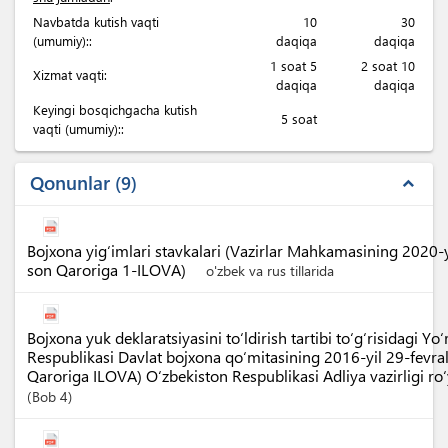
Navbatda kutish vaqti
10
30
(umumiy)::
daqiqa
daqiqa
1 soat 5
2 soat 10
Xizmat vaqti:
daqiqa
daqiqa
Keyingi bosqichgacha kutish
5 soat
vaqti (umumiy)::
Qonunlar
9
expand_less
Bojxona yig‘imlari stavkalari (Vazirlar Mahkamasining 2020-
son Qaroriga 1-ILOVA)
o'zbek va rus tillarida
Bojxona yuk deklaratsiyasini to‘ldirish tartibi to‘g‘risidagi Y
Respublikasi Davlat bojxona qo‘mitasining 2016-yil 29-fevr
Qaroriga ILOVA) O‘zbekiston Respublikasi Adliya vazirligi r
Bob
4