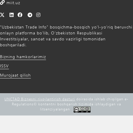
miit.uz
“Uzbekistan Trade Info” bosqichma-bosqich yo‘l-yo‘riq beruvchi
onlayn platforma bo‘lib, O‘zbekiston Respublikasi
Investitsiyalar, sanoat va savdo vazirligi tomonidan
boshqariladi.
Bizning hamkorlarimiz
ISSV
Murojaat qilish
UNCTAD Biznesni rivojlantirish dasturi
doirasida ishlab chiqilgan e-
Regulations©️ kontentni boshqarish tizimida ishlaydigan va
litsenziyalangan