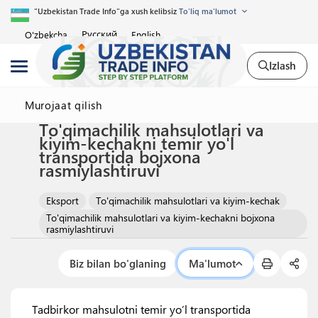
"Uzbekistan Trade Info"ga xush kelibsiz
To'liq ma'lumot
Русский
O'zbekcha
English
Izlash
Murojaat qilish
To'qimachilik mahsulotlari va
kiyim-kechakni temir yo'l
transportida bojxona
rasmiylashtiruvi
Eksport
To'qimachilik mahsulotlari va kiyim-kechak
To'qimachilik mahsulotlari va kiyim-kechakni bojxona
rasmiylashtiruvi
Biz bilan bo'glaning
Ma'lumot
Tadbirkor mahsulotni temir yo’l transportida