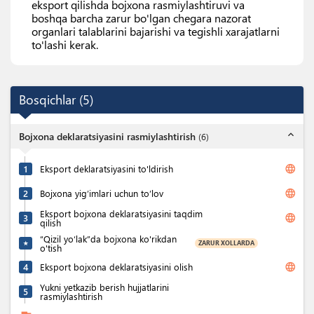
eksport qilishda bojxona rasmiylashtiruvi va
boshqa barcha zarur bo'lgan chegara nazorat
organlari talablarini bajarishi va tegishli xarajatlarni
to'lashi kerak.
Bosqichlar
(
5
)
expand_less
Bojxona deklaratsiyasini rasmiylashtirish
(
6
)
language
1
Eksport deklaratsiyasini to'ldirish
language
2
Bojxona yig’imlari uchun to’lov
Eksport bojxona deklaratsiyasini taqdim
language
3
qilish
“Qizil yo‘lak”da bojxona ko'rikdan
ZARUR XOLLARDA
★
o'tish
language
4
Eksport bojxona deklaratsiyasini olish
Yukni yetkazib berish hujjatlarini
5
rasmiylashtirish