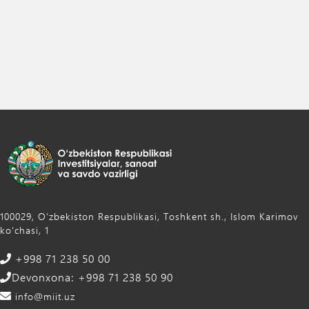
100029, Oʻzbekiston Respublikasi, Toshkent sh., Islom Karimov
ko‘chasi, 1
+998 71 238 50 00
Devonxona: +998 71 238 50 90
info@miit.uz