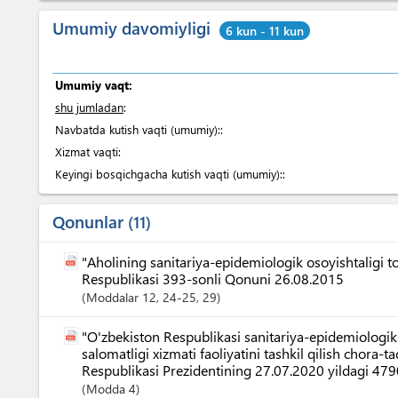
Umumiy davomiyligi
6 kun - 11 kun
Umumiy vaqt:
shu jumladan
:
Navbatda kutish vaqti (umumiy)::
Xizmat vaqti:
Keyingi bosqichgacha kutish vaqti (umumiy)::
Qonunlar
11
"Aholining sanitariya-epidemiologik osoyishtaligi to
Respublikasi 393-sonli Qonuni 26.08.2015
Moddalar
12
, 24-25
, 29
"O'zbekiston Respublikasi sanitariya-epidemiologik
salomatligi xizmati faoliyatini tashkil qilish chora-ta
Respublikasi Prezidentining 27.07.2020 yildagi 47
Modda
4