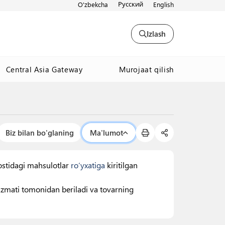
Русский
O'zbekcha
English
Izlash
Murojaat qilish
Central Asia Gateway
Biz bilan bo'glaning
Ma'lumot
 ostidagi mahsulotlar
ro‘yxatiga
kiritilgan
izmati tomonidan beriladi va tovarning