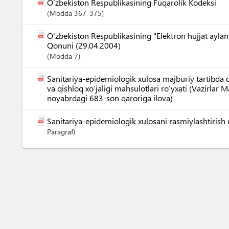
O‘zbekiston Respublikasining Fuqarolik Kodeksi
Modda
367-375
O'zbekiston Respublikasining "Elektron hujjat aylanis
Qonuni (29.04.2004)
Modda
7
Sanitariya-epidemiologik xulosa majburiy tartibda o
va qishloq xo‘jaligi mahsulotlari ro‘yxati (Vazirla
noyabrdagi 683-son qaroriga ilova)
Sanitariya-epidemiologik xulosani rasmiylashtirish 
Paragraf)