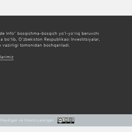
de Info” bosqichma-bosqich yo‘l-yo‘riq beruvchi
 bo‘lib, O‘zbekiston Respublikasi Investitsiyalar,
 vazirligi tomonidan boshqariladi.
larimiz
shlaydigan va litsenziyalangan