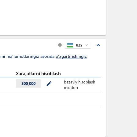
expand_less
UZS
expand_more
info
rini ma'lumotlaringiz asosida
o'zgartirishingiz
Xarajatlarni hisoblash
bazaviy hisoblash
mode_edit
300,000
miqdori