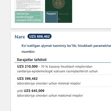
Sanitariya-
Pasport
epidemiologik
xulosani olish uchun
shartnoma
Narx
UZS 606,462
Ko'rsatilgan qiymat taxminiy bo'lib, hisoblash parametrla
mumkin:
Xarajatlar tafsiloti
UZS
210,000
-
70
%
bazaviy hisoblash miqdoridan
sanitariya-epidemiologik xulosani rasmiylashtirish uchun
UZS
396,462
laboratoriya sinovlari uchun minimal miqdor
UZS
645,009
yoki
laboratoriya sinovlari uchun maksimal miqdor