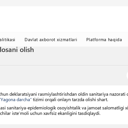
litikasi
Davlat axborot xizmatlari
Platforma haqida
osani olish
un deklaratsiyani rasmiylashtirishdan oldin sanitariya nazorati
“Yagona darcha”
tizimi orqali onlayn tarzda olishi shart.
si sanitariya-epidemiologik osoyishtalik va jamoat salomatligi x
chilar isteʼmoli uchun xavfsiz ekanligini tasdiqlaydi.