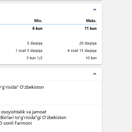
expand_less
Min.
Maks.
6 kun
11 kun
5 daqiqa
20 daqiqa
1 soat 5 daqiqa
4 soat 15 daqiqa
5 kun 1/2
10 kun
expand_less
'g'risida" O'zbekiston
 osoyishtalik va jamoat
dbirlari to'g'risida"gi O'zbekiston
90-sonli Farmoni