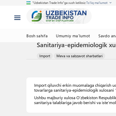
"Uzbekistan Trade Info"ga xush kelibsiz
To'liq ma'lumot
Bosh sahifa
Umumiy ma'lumot
Savdo ana
Sanitariya-epidemiologik xul
Import
Meva va sabzavot sharbatlari
Import qiluvchi erkin muomalaga chiqarish uch
tovarlarga sanitariya-epidemiologik xulosani
Ushbu majburiy xulosa Oʻzbekiston Respublika
sanitariya talablariga javob berishi va isteʼmol