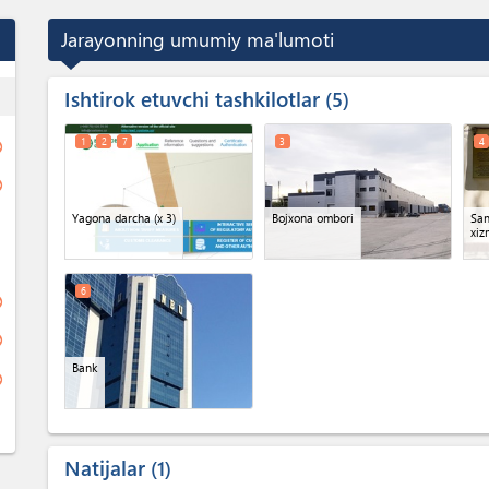
Jarayonning umumiy ma'lumoti
Ishtirok etuvchi tashkilotlar
ess
5
1
2
7
3
4
ge
ge
Yagona darcha
(x 3)
Bojxona ombori
San
xiz
6
ge
ge
Bank
ge
Natijalar
1