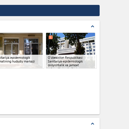
expand_less
5
itariya-epidemiologik
O'zbekiston Respublikasi
matining hududiy markazi
Sanitariya-epidemiologik
osoyishtalik va jamoat
salomatligi qo'mitasi
expand_less