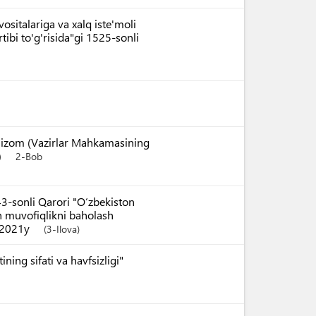
ositalariga va xalq iste'moli
tibi to'g'risida"gi 1525-sonli
da Nizom (Vazirlar Mahkamasining
)
2-Bob
3-sonli Qarori "O‘zbekiston
an muvofiqlikni baholash
1.2021y
(3-Ilova)
ing sifati va havfsizligi"