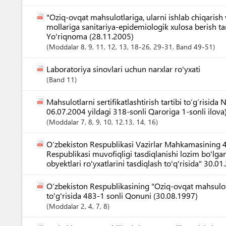
"Oziq-ovqat mahsulotlariga, ularni ishlab chiqarish v
mollariga sanitariya-epidemiologik xulosa berish tar
Yo'riqnoma (28.11.2005)
Moddalar
8
, 9
, 11
, 12
, 13
, 18-26
, 29-31
,
Band
49-51
Laboratoriya sinovlari uchun narxlar ro'yxati
Band
11
Mahsulotlarni sertifikatlashtirish tartibi to‘g‘risi
06.07.2004 yildagi 318-sonli Qaroriga 1-sonli ilova
Moddalar
7
, 8
, 9
, 10
, 12.13
, 14
, 16
O‘zbekiston Respublikasi Vazirlar Mahkamasining 4
Respublikasi muvofiqligi tasdiqlanishi lozim bo'lg
obyektlari ro'yxatlarini tasdiqlash to'q'risida" 30.0
O‘zbekiston Respublikasining "Oziq-ovqat mahsulotin
to'g'risida 483-1 sonli Qonuni (30.08.1997)
Moddalar
2
, 4
, 7
, 8