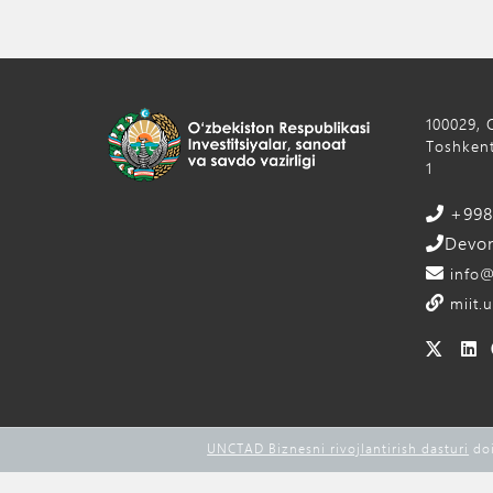
100029, 
Toshkent
1
+998 
Devon
info@
miit.u
UNCTAD Biznesni rivojlantirish dasturi
doi