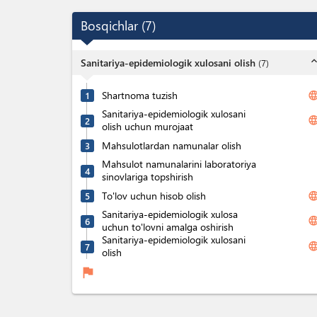
Bosqichlar
(
7
)
expand_l
Sanitariya-epidemiologik xulosani olish
(
7
)
Shartnoma tuzish
langua
1
Sanitariya-epidemiologik xulosani
langua
2
olish uchun murojaat
Mahsulotlardan namunalar olish
3
Mahsulot namunalarini laboratoriya
4
sinovlariga topshirish
To'lov uchun hisob olish
langua
5
Sanitariya-epidemiologik xulosa
langua
6
uchun to'lovni amalga oshirish
Sanitariya-epidemiologik xulosani
langua
7
olish
flag