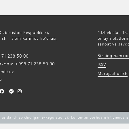
Oʻzbekiston Respublikasi,
“Uzbekistan Tra
 sh., Islom Karimov ko‘chasi,
onlayn platforma
sanoat va savdo
71 238 50 00
Bizning hamkor
xona: +998 71 238 50 90
ISSV
miit.uz
Murojaat qilish
z
rasida ishlab chiqilgan e-Regulations©️ kontentni boshqarish tizimida i