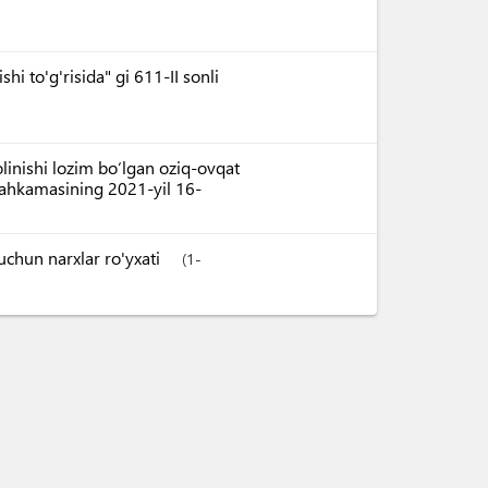
hi to'g'risida" gi 611-II sonli
linishi lozim bo‘lgan oziq-ovqat
r Mahkamasining 2021-yil 16-
uchun narxlar ro'yxati
(1-