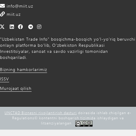
info@miit.uz
miit.uz
“Uzbekistan Trade Info” bosqichma-bosqich yo‘l-yo‘riq beruvchi
onlayn platforma bo‘lib, O‘zbekiston Respublikasi
Investitsiyalar, sanoat va savdo vazirligi tomonidan
boshqariladi.
Bizning hamkorlarimiz
ISSV
Murojaat qilish
UNCTAD Biznesni rivojlantirish dasturi
doirasida ishlab chiqilgan e-
Regulations©️ kontentni boshqarish tizimida ishlaydigan va
litsenziyalangan