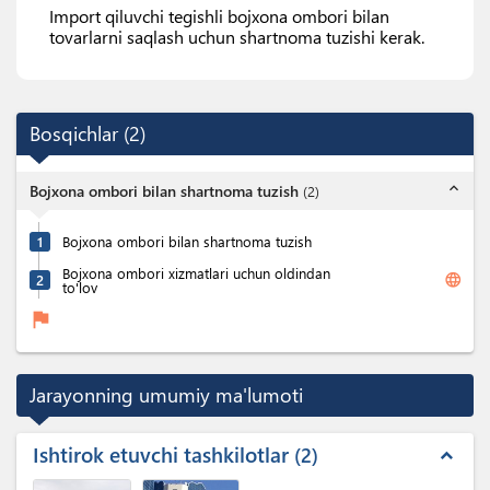
Import qiluvchi tegishli bojxona ombori bilan
tovarlarni saqlash uchun shartnoma tuzishi kerak.
Bosqichlar
(
2
)
expand_less
Bojxona ombori bilan shartnoma tuzish
(
2
)
1
Bojxona ombori bilan shartnoma tuzish
Bojxona ombori xizmatlari uchun oldindan
language
2
to'lov
flag
Jarayonning umumiy ma'lumoti
Ishtirok etuvchi tashkilotlar
2
expand_less