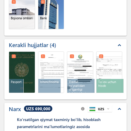
1
2
Bojxona ombori
Bank
Kerakli hujjatlar
4
expand_less
1
1
1
2
Pasport
Ishonchnoma
Davlat
To'lov uchun
ro'yxatidan
hisob
o'tganligi
to'g'risidagi
guvohnoma
Narx
UZS 690,000
expand_less
UZS
expand_more
info
Ko'rsatilgan qiymat taxminiy bo'lib, hisoblash
parametrlarini ma'lumotlaringiz asosida