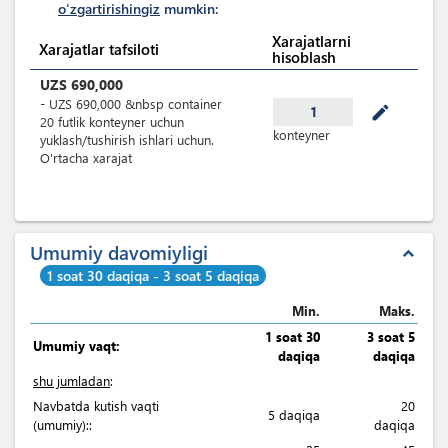
o'zgartirishingiz
mumkin:
Xarajatlarni
Xarajatlar tafsiloti
hisoblash
UZS
690,000
-
UZS
690,000
&nbsp
container
mode_edit
1
20 futlik konteyner uchun
konteyner
yuklash/tushirish ishlari uchun.
O'rtacha xarajat
Umumiy davomiyligi
expand_less
1 soat 30 daqiqa - 3 soat 5 daqiqa
Min.
Maks.
1 soat 30
3 soat 5
Umumiy vaqt:
daqiqa
daqiqa
shu jumladan
:
Navbatda kutish vaqti
20
5 daqiqa
(umumiy)::
daqiqa