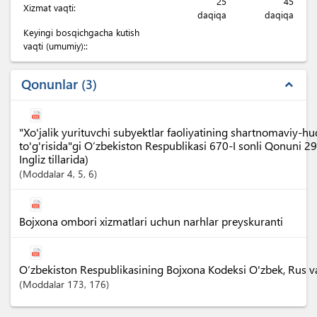
25
45
Xizmat vaqti:
daqiqa
daqiqa
Keyingi bosqichgacha kutish
vaqti (umumiy)::
Qonunlar
3
expand_less
"Xo'jalik yurituvchi subyektlar faoliyatining shartnomaviy-h
to'g'risida"gi O‘zbekiston Respublikasi 670-I sonli Qonuni 2
Ingliz tillarida)
Moddalar
4
, 5
, 6
Bojxona ombori xizmatlari uchun narhlar preyskuranti
O‘zbekiston Respublikasining Bojxona Kodeksi O'zbek, Rus va I
Moddalar
173
, 176