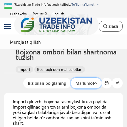
"Uzbekistan Trade Info"ga xush kelibsiz
To'liq ma'lumot
Русский
O'zbekcha
English
Izlash
Murojaat qilish
Bojxona ombori bilan shartnoma
tuzish
Import
Boshoqli don mahsulotlari
Biz bilan bo'glaning
Ma'lumot
Import qiluvchi bojxona rasmiylashtiruvi paytida
import qilinadigan tovarlarni bojxona omborida
yoki saqlash talablariga javob beradigan va ruxsat
etilgan holda o‘z omborida saqlanishini ta’minlashi
shart.