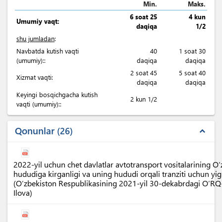
Min.
Maks.
6 soat 25
4 kun
Umumiy vaqt:
daqiqa
1/2
shu jumladan
:
Navbatda kutish vaqti
40
1 soat 30
(umumiy)::
daqiqa
daqiqa
2 soat 45
5 soat 40
Xizmat vaqti:
daqiqa
daqiqa
Keyingi bosqichgacha kutish
2 kun 1/2
vaqti (umumiy)::
Qonunlar
26
expand_less
2022-yil uchun chet davlatlar avtotransport vositalarining O
hududiga kirganligi va uning hududi orqali tranziti uchun yig
(O‘zbekiston Respublikasining 2021-yil 30-dekabrdagi O‘R
Ilova)