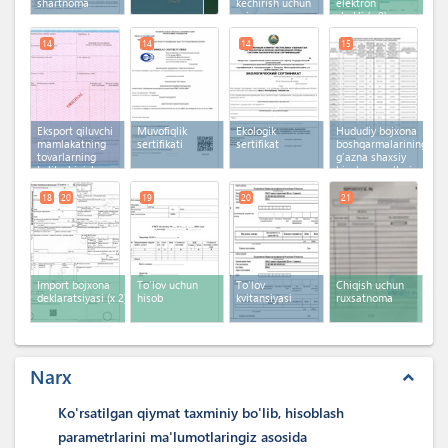
shartnoma
kechirish uchun
elektron
ariza
shakli
(x 2)
14
14
14
15
Eksport qiluvchi
Muvofiqlik
Ekologik
Hududiy bojxona
mamlakatning
sertifikati
sertifikat
boshqarmalarining
tovarlarning
g‘azna shaxsiy
kelib chiqish
hisob-varag‘lari
sertifikati
18
20
19
20
21
Import bojxona
To'lov uchun
To'lov
Chiqish uchun
deklaratsiyasi
(x 2)
hisob
kvitansiyasi
ruxsatnoma
Narx
expand_less
Ko'rsatilgan qiymat taxminiy bo'lib, hisoblash
parametrlarini ma'lumotlaringiz asosida