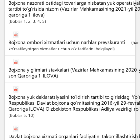
Bojxona nazorati ostidagi tovarlarga nisbatan yuk operatsiya
tartibi to‘g‘risida nizom (Vazirlar Mahkamasining 2021-yil 
qaroriga 1-ilova)
Boblar
1
, 2
, 3
, 4
, 5
Bojxona ombori xizmatlari uchun narhlar preyskuranti
(har
ko‘rsatilayotgan xizmatlar uchun o‘z tariflarini belgilaydi)
Bojxona yig‘imlari stavkalari (Vazirlar Mahkamasining 2020-
son Qaroriga 1-ILOVA)
Bojxona yuk deklaratsiyasini to‘ldirish tartibi to‘g‘risidagi Y
Respublikasi Davlat bojxona qo‘mitasining 2016-yil 29-fevr
Qaroriga ILOVA) O‘zbekiston Respublikasi Adliya vazirligi r
Boblar
5
, 10
Davlat bojxona xizmati organlari faoliyatini takomillashtirish