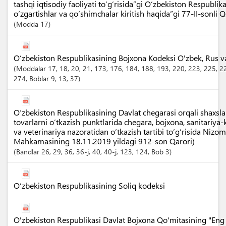
tashqi iqtisodiy faoliyati to‘g‘risida”gi O‘zbekiston Respubli
o‘zgartishlar va qo‘shimchalar kiritish haqida”gi 77-II-sonli 
Modda
17
O‘zbekiston Respublikasining Bojxona Kodeksi O'zbek, Rus va I
Moddalar
17
, 18
, 20
, 21
, 173
, 176
, 184
, 188
, 193
, 220
, 223
, 225
, 2
274
,
Boblar
9
, 13
, 37
O‘zbekiston Respublikasining Davlat chegarasi orqali shaxslar
tovarlarni o‘tkazish punktlarida chegara, bojxona, sanitariya-k
va veterinariya nazoratidan o‘tkazish tartibi to‘g‘risida Nizom
Mahkamasining 18.11.2019 yildagi 912-son Qarori)
Bandlar
26
, 29
, 36
, 36-j
, 40
, 40-j
, 123
, 124
,
Bob
3
O‘zbekiston Respublikasining Soliq kodeksi
O'zbekiston Respublikasi Davlat Bojxona Qo'mitasining "Eng k