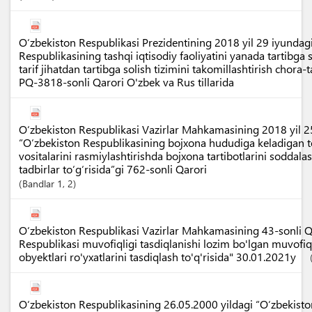
O‘zbekiston Respublikasi Prezidentining 2018 yil 29 iyundag
Respublikasining tashqi iqtisodiy faoliyatini yanada tartibga
tarif jihatdan tartibga solish tizimini takomillashtirish chora-t
PQ-3818-sonli Qarori O'zbek va Rus tillarida
O‘zbekiston Respublikasi Vazirlar Mahkamasining 2018 yil 2
“O‘zbekiston Respublikasining bojxona hududiga keladigan to
vositalarini rasmiylashtirishda bojxona tartibotlarini soddala
tadbirlar to‘g‘risida”gi 762-sonli Qarori
Bandlar
1
, 2
O‘zbekiston Respublikasi Vazirlar Mahkamasining 43-sonli Q
Respublikasi muvofiqligi tasdiqlanishi lozim bo'lgan muvofiq
obyektlari ro'yxatlarini tasdiqlash to'q'risida" 30.01.2021y
O‘zbekiston Respublikasining 26.05.2000 yildagi “O‘zbekist