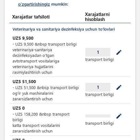
o'zgartirishingiz
mumkin:
Xarajatlarni
Xarajatlar tafsiloti
hisoblash
Veterinariya va sanitariya dezinfeksiya uchun to'lovlari
UZS
9,500
-
UZS
9,500
&nbsp
transport birligi
veterinariya-sanitariya
mode_edit
1
dezinfeksiyadan o‘tgan
transport birligi
avtotransport vositalariga
veterinariya hujjatlarini
rasmiylashtirish uchun
UZS
51,500
mode_edit
1
-
UZS
51,500
&nbsp
transport birligi
og'ir yuk mashinalarini
transport birligi
zararsizlantirish uchun
UZS
0
-
UZS
158,200
&nbsp
transport
mode_edit
birligi
transport birligi
katta transport vositalarini
zararsizlantirish uchun