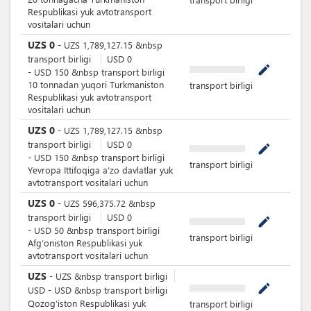
Respublikasi yuk avtotransport
vositalari uchun
UZS
0
-
UZS
1,789,127.15
&nbsp
transport birligi
USD
0
mode_edit
-
USD
150
&nbsp
transport birligi
10 tonnadan yuqori Turkmaniston
transport birligi
Respublikasi yuk avtotransport
vositalari uchun
UZS
0
-
UZS
1,789,127.15
&nbsp
transport birligi
USD
0
mode_edit
-
USD
150
&nbsp
transport birligi
transport birligi
Yevropa Ittifoqiga a’zo davlatlar yuk
avtotransport vositalari uchun
UZS
0
-
UZS
596,375.72
&nbsp
transport birligi
USD
0
mode_edit
-
USD
50
&nbsp
transport birligi
transport birligi
Afg‘oniston Respublikasi yuk
avtotransport vositalari uchun
UZS
-
UZS
&nbsp
transport birligi
mode_edit
USD
-
USD
&nbsp
transport birligi
Qozog‘iston Respublikasi yuk
transport birligi