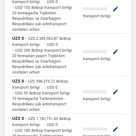
transport birligi
USD
0
-
USD
150
&nbsp
transport birligi
mode_edit
20 tonnagacha Tojikiston
transport birligi
Respublikasi va Ozarbayjon
Respublikasi yuk avtotransport
vositalari uchun
UZS
0
-
UZS
2,385,502.87
&nbsp
transport birligi
USD
0
-
USD
200
&nbsp
transport birligi
mode_edit
20 tonnadan yuqori Tojikiston
transport birligi
Respublikasi va Ozarbayjon
Respublikasi yuk avtotransport
vositalari uchun
UZS
0
-
UZS
596,375.72
&nbsp
transport birligi
USD
0
mode_edit
-
USD
50
&nbsp
transport birligi
10 tonnagacha Turkmaniston
transport birligi
Respublikasi yuk avtotransport
vositalari uchun
UZS
0
-
UZS
1,192,751.43
&nbsp
transport birligi
USD
0
mode_edit
-
USD
100
&nbsp
transport birligi
20 tonnagacha Turkmaniston
transport birligi