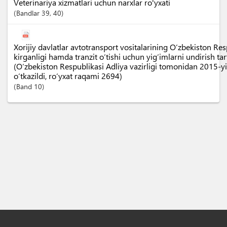
Veterinariya xizmatlari uchun narxlar ro'yxati
Bandlar
39
, 40
Xorijiy davlatlar avtotransport vositalarining O‘zbekiston Re
kirganligi hamda tranzit o‘tishi uchun yig‘imlarni undirish tar
(O‘zbekiston Respublikasi Adliya vazirligi tomonidan 2015-yi
o‘tkazildi, ro‘yxat raqami 2694)
Band
10