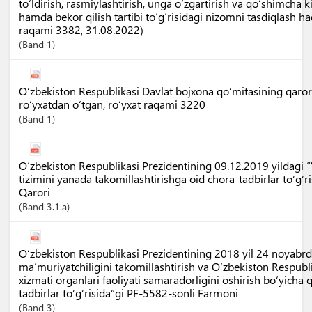
to‘ldirish, rasmiylashtirish, unga o‘zgartirish va qo‘shimcha ki
hamda bekor qilish tartibi to‘g‘risidagi nizomni tasdiqlash ha
raqami 3382, 31.08.2022)
Band
1
O‘zbekiston Respublikasi Davlat bojxona qo‘mitasining qarori
ro‘yxatdan o‘tgan, ro‘yxat raqami 3220
Band
1
O‘zbekiston Respublikasi Prezidentining 09.12.2019 yildagi “
tizimini yanada takomillashtirishga oid chora-tadbirlar to‘g‘
Qarori
Band
3.1.a
O‘zbekiston Respublikasi Prezidentining 2018 yil 24 noyabr
ma’muriyatchiligini takomillashtirish va O‘zbekiston Respubl
xizmati organlari faoliyati samaradorligini oshirish bo‘yicha
tadbirlar to‘g‘risida”gi PF-5582-sonli Farmoni
Band
3