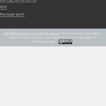
ISSV
Murojaat qilish
UNCTAD Biznesni rivojlantirish dasturi
doirasida ishlab chiqilgan e-
Regulations©️ kontentni boshqarish tizimida ishlaydigan va
litsenziyalangan