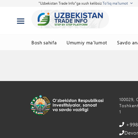
"Uzbekistan Trade Info"ga xush kelibsiz
To'liq ma'lumot
Bosh sahifa
Umumiy ma'lumot
Savdo ana
100029, 
Toshkent
1
+998 
Devon