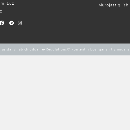
miit.uz
Murojaat qilish
z
rasida ishlab chiqilgan e-Regulations©️ kontentni boshqarish tizimida i