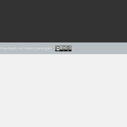
shlaydigan va litsenziyalangan