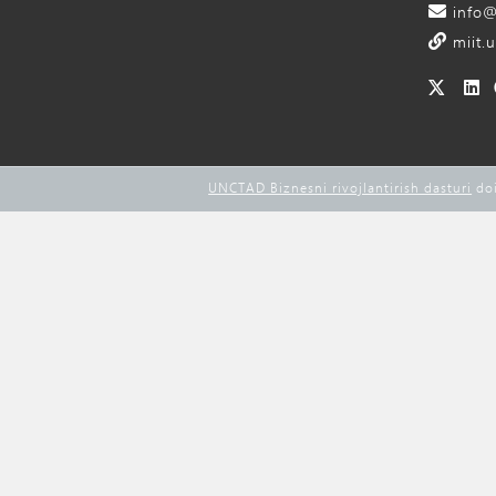
info@
miit.u
UNCTAD Biznesni rivojlantirish dasturi
doi