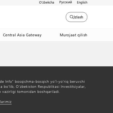
Русский
O'zbekcha
English
Izlash
Murojaat qilish
Central Asia Gateway
de Info” bosqichma-bosqich yo‘l-yo‘riq beruvchi
 bo‘lib, O‘zbekiston Respublikasi Investitsiyalar,
 vazirligi tomonidan boshqariladi.
larimiz