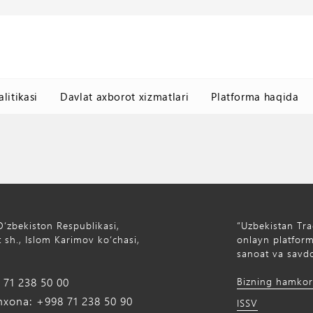
litikasi
Davlat axborot xizmatlari
Platforma haqida
Oʻzbekiston Respublikasi,
“Uzbekistan Tra
 sh., Islom Karimov ko‘chasi,
onlayn platforma
sanoat va savdo
71 238 50 00
Bizning hamkor
xona: +998 71 238 50 90
ISSV