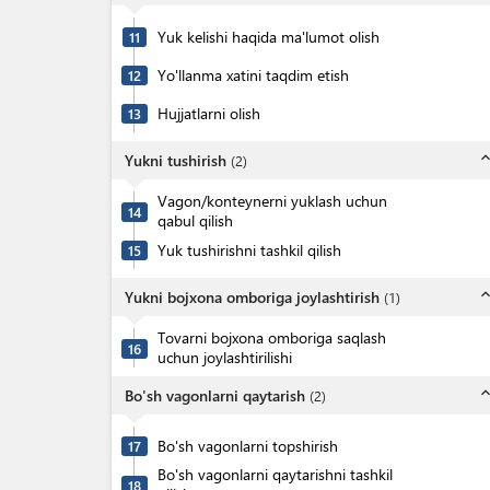
Yuk kelishi haqida ma'lumot olish
11
Yo'llanma xatini taqdim etish
12
Hujjatlarni olish
13
expand_l
Yukni tushirish
(
2
)
Vagon/konteynerni yuklash uchun
14
qabul qilish
Yuk tushirishni tashkil qilish
15
expand_l
Yukni bojxona omboriga joylashtirish
(
1
)
Tovarni bojxona omboriga saqlash
16
uchun joylashtirilishi
expand_l
Bo'sh vagonlarni qaytarish
(
2
)
Bo'sh vagonlarni topshirish
17
Bo'sh vagonlarni qaytarishni tashkil
18