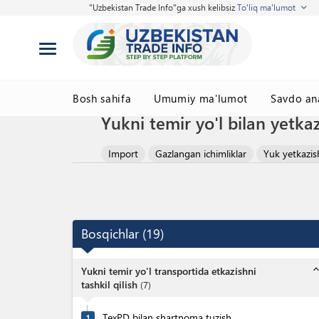
"Uzbekistan Trade Info"ga xush kelibsiz
To'liq ma'lumot
Bosh sahifa
Umumiy ma'lumot
Savdo ana
Yukni temir yo'l bilan yetkaz
Import
Gazlangan ichimliklar
Yuk yetkazish
Bosqichlar
(
19
)
expand_l
Yukni temir yo'l transportida etkazishni
tashkil qilish
(
7
)
TexPD bilan shartnoma tuzish
1