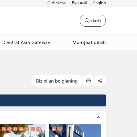
Русский
O'zbekcha
English
Izlash
Murojaat qilish
Central Asia Gateway
Biz bilan bo'glaning
expand_less
11
12
13
14
17
18
19
4
9