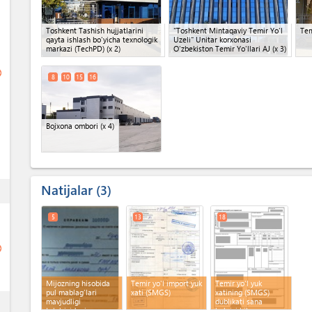
Toshkent Tashish hujjatlarini
"Toshkent Mintaqaviy Temir Yo'l
Tem
qayta ishlash bo'yicha texnologik
Uzeli" Unitar korxonasi
markazi (TechPD)
(x 2)
O'zbekiston Temir Yo'llari AJ
(x 3)
ge
8
10
15
16
Bojxona ombori
(x 4)
Natijalar
3
ess
5
13
18
ge
Mijozning hisobida
Temir yo'l import yuk
Temir yo'l yuk
pul mablag'lari
xati (SMGS)
xatining (SMGS)
ess
mavjudligi
dublikati sana
to'g'risidagi
belgisi bilan