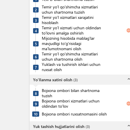
Temir yo'l qo'shimcha xizmatlari
2
uchun shartnoma tuzish
Temir yo'l xizmatlari xarajatini
3
hisoblash
Temir yo'l xizmati uchun oldindan
langua
4
to'lovni amalga oshirish
Mijozning hisobida mablag'lar
mavjudligi to'g'risidagi
5
ma'lumotnomani olish
Temir yo'l qo'shimcha xizmatlari
6
uchun shartnoma olish
Yuklash va tushirish ishlari uchun
7
ruxsat olish
expand_l
Yo'llanma xatini olish
(
3
)
Bojxona ombori bilan shartnoma
8
tuzish
Bojxona ombori xizmatlari uchun
langua
9
oldindan to'lov
Bojxona ombori ruxsatnomasini olish
10
expand_l
Yuk tashish hujjatlarini olish
(
3
)