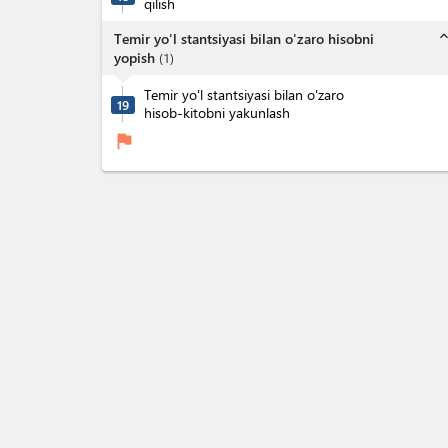
qilish
expand_l
Temir yo'l stantsiyasi bilan o'zaro hisobni
yopish
(
1
)
Temir yo'l stantsiyasi bilan o'zaro
19
hisob-kitobni yakunlash
flag