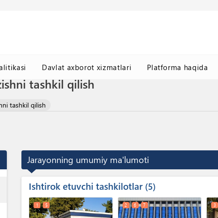
litikasi
Davlat axborot xizmatlari
Platforma haqida
ishni tashkil qilish
ni tashkil qilish
Jarayonning umumiy ma'lumoti
Ishtirok etuvchi tashkilotlar
ess
5
1
5
2
6
7
3