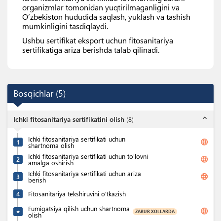
organizmlar tomonidan yuqtirilmaganligini va
O‘zbekiston hududida saqlash, yuklash va tashish
mumkinligini tasdiqlaydi.
Ushbu sertifikat eksport uchun fitosanitariya
sertifikatiga ariza berishda talab qilinadi.
Bosqichlar
(
5
)
expand_less
Ichki fitosanitariya sertifikatini olish
(
8
)
Ichki fitosanitariya sertifikati uchun
language
1
shartnoma olish
Ichki fitosanitariya sertifikati uchun to'lovni
language
2
amalga oshirish
Ichki fitosanitariya sertifikati uchun ariza
language
3
berish
4
Fitosanitariya tekshiruvini o'tkazish
Fumigatsiya qilish uchun shartnoma
language
ZARUR XOLLARDA
★
olish