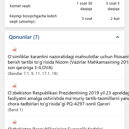
1 soat 30
3 soat 5
Xizmat vaqti:
daqiqa
daqiqa
Keyingi bosqichgacha kutish
3 soat
2 kun
vaqti (umumiy)::
Qonunlar
7
expand_less
O‘simliklar karantini nazoratidagi mahsulotlar uchun fitosanita
berish tartibi to‘g‘risida Nizom (Vazirlar Mahkamasining 20
son qaroriga 3-ILOVA)
Bandlar
7.1
, 9
, 11
, 17.1
, 18
O‘zbekiston Respublikasi Prezidentining 2019 yil 23 apreldag
faoliyatni amalga oshirishda ma’muriy tartib-taomillarni yan
chora-tadbirlari to‘g‘risida”gi PQ-4297-sonli Qarori
Band
1
O‘zbekiston Respublikasining Fuqarolik Kodeksi