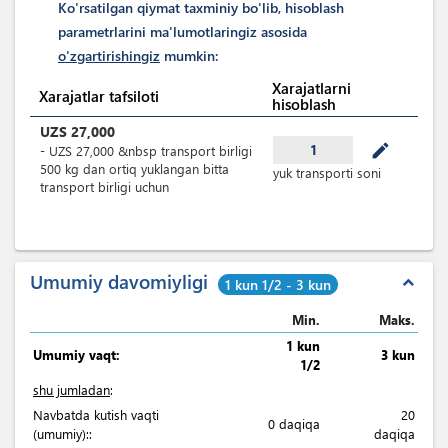
Ko'rsatilgan qiymat taxminiy bo'lib, hisoblash
parametrlarini ma'lumotlaringiz asosida
o'zgartirishingiz
mumkin:
Xarajatlarni
Xarajatlar tafsiloti
hisoblash
UZS
27,000
mode_edit
1
-
UZS
27,000
&nbsp
transport birligi
500 kg dan ortiq yuklangan bitta
yuk transporti soni
transport birligi uchun
Umumiy davomiyligi
expand_less
1 kun 1/2 - 3 kun
Min.
Maks.
1 kun
Umumiy vaqt:
3 kun
1/2
shu jumladan
:
Navbatda kutish vaqti
20
0 daqiqa
(umumiy)::
daqiqa