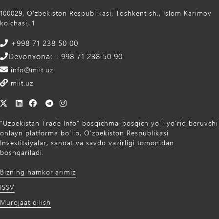
100029, Oʻzbekiston Respublikasi, Toshkent sh., Islom Karimov
ko‘chasi, 1
+998 71 238 50 00
Devonxona: +998 71 238 50 90
info@miit.uz
miit.uz
“Uzbekistan Trade Info” bosqichma-bosqich yo‘l-yo‘riq beruvchi
onlayn platforma bo‘lib, O‘zbekiston Respublikasi
Investitsiyalar, sanoat va savdo vazirligi tomonidan
boshqariladi.
Bizning hamkorlarimiz
ISSV
Murojaat qilish