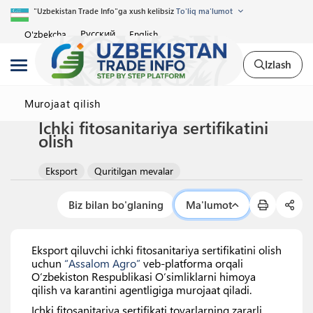
"Uzbekistan Trade Info"ga xush kelibsiz
To'liq ma'lumot
Русский
O'zbekcha
English
Izlash
Murojaat qilish
Ichki fitosanitariya sertifikatini
olish
Eksport
Quritilgan mevalar
Biz bilan bo'glaning
Ma'lumot
Eksport qiluvchi ichki fitosanitariya sertifikatini olish
uchun
“Assalom Agro”
veb-platforma orqali
O‘zbekiston Respublikasi O‘simliklarni himoya
qilish va karantini agentligiga murojaat qiladi.
Ichki fitosanitariya sertifikati tovarlarning zararli