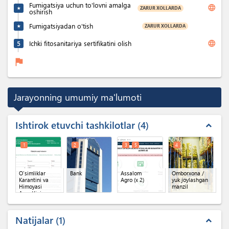
Fumigatsiya uchun to'lovni amalga
language
ZARUR XOLLARDA
★
oshirish
Fumigatsiyadan o'tish
ZARUR XOLLARDA
★
language
5
Ichki fitosanitariya sertifikatini olish
flag
Jarayonning umumiy ma'lumoti
Ishtirok etuvchi tashkilotlar
4
expand_less
1
2
3
5
4
O'simliklar
Bank
Assalom
Omborxona /
Karantini va
Agro
(x 2)
yuk joylashgan
Himoyasi
manzil
Agentligi
Shaxsiy kabineti
(Oferta)
Natijalar
1
expand_less