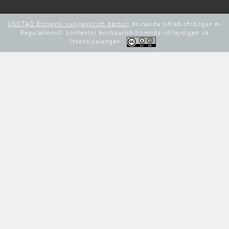
UNCTAD Biznesni rivojlantirish dasturi
doirasida ishlab chiqilgan e-
Regulations©️ kontentni boshqarish tizimida ishlaydigan va
litsenziyalangan