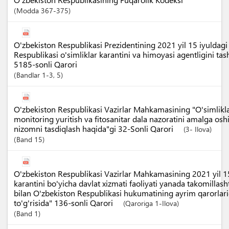
Modda
367-375
O'zbekiston Respublikasi Prezidentining 2021 yil 15 iyuldagi
Respublikasi o'simliklar karantini va himoyasi agentligini tashk
5185-sonli Qarori
Bandlar
1-3
, 5
O'zbekiston Respublikasi Vazirlar Mahkamasining "O'simlikla
monitoring yuritish va fitosanitar dala nazoratini amalga oshir
nizomni tasdiqlash haqida"gi 32-Sonli Qarori
(3- Ilova)
Band
15
O'zbekiston Respublikasi Vazirlar Mahkamasining 2021 yil 1
karantini bo'yicha davlat xizmati faoliyati yanada takomillash
bilan O'zbekiston Respublikasi hukumatining ayrim qarorlariga
to'g'risida" 136-sonli Qarori
(Qaroriga 1-Ilova)
Band
1