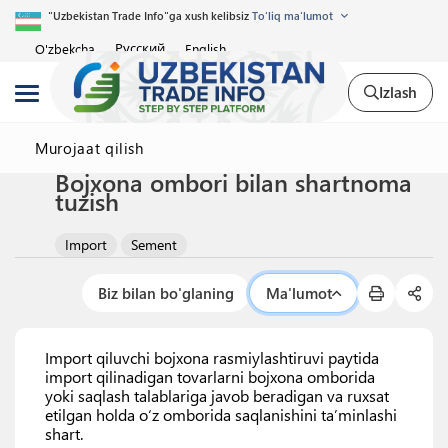
"Uzbekistan Trade Info"ga xush kelibsiz
To'liq ma'lumot
Русский
O'zbekcha
English
Izlash
Murojaat qilish
Bojxona ombori bilan shartnoma
tuzish
Import
Sement
Biz bilan bo'glaning
Ma'lumot
Import qiluvchi bojxona rasmiylashtiruvi paytida
import qilinadigan tovarlarni bojxona omborida
yoki saqlash talablariga javob beradigan va ruxsat
etilgan holda o‘z omborida saqlanishini ta’minlashi
shart.