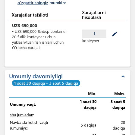
o'zgartirishingiz
mumkin:
Xarajatlarni
Xarajatlar tafsiloti
hisoblash
UZS
690,000
-
UZS
690,000
&nbsp
container
mode_edit
1
20 futlik konteyner uchun
konteyner
yuklash/tushirish ishlari uchun.
O'rtacha xarajat
Umumiy davomiyligi
expand_less
1 soat 30 daqiqa - 3 soat 5 daqiqa
Min.
Maks.
1 soat 30
3 soat 5
Umumiy vaqt:
daqiqa
daqiqa
shu jumladan
:
Navbatda kutish vaqti
20
5 daqiqa
(umumiy)::
daqiqa