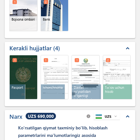
1
2
Bojxona ombori
Bank
Kerakli hujjatlar
4
expand_less
1
1
1
2
Pasport
Ishonchnoma
Davlat
To'lov uchun
ro'yxatidan
hisob
o'tganligi
to'g'risidagi
guvohnoma
Narx
UZS 690,000
expand_less
UZS
expand_more
info
Ko'rsatilgan qiymat taxminiy bo'lib, hisoblash
parametrlarini ma'lumotlaringiz asosida