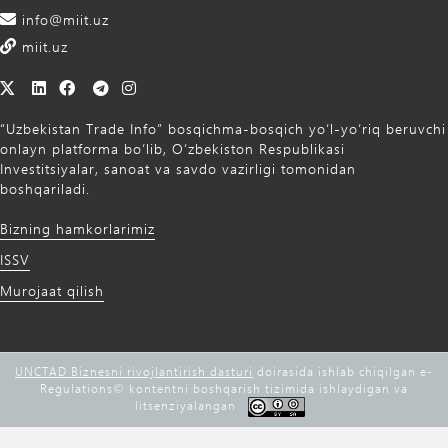
info@miit.uz
miit.uz
“Uzbekistan Trade Info” bosqichma-bosqich yo‘l-yo‘riq beruvchi
onlayn platforma bo‘lib, O‘zbekiston Respublikasi
Investitsiyalar, sanoat va savdo vazirligi tomonidan
boshqariladi.
Bizning hamkorlarimiz
ISSV
Murojaat qilish
UNCTAD Biznesni rivojlantirish dasturi
doirasida ishlab chiqilgan e-
Regulations©️ kontentni boshqarish tizimida ishlaydigan va
litsenziyalangan