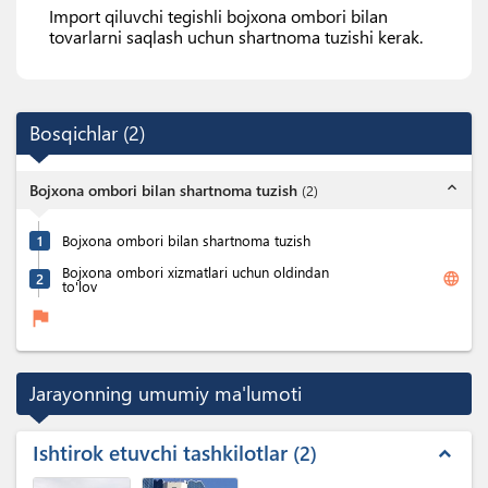
Import qiluvchi tegishli bojxona ombori bilan
tovarlarni saqlash uchun shartnoma tuzishi kerak.
Bosqichlar
(
2
)
expand_less
Bojxona ombori bilan shartnoma tuzish
(
2
)
1
Bojxona ombori bilan shartnoma tuzish
Bojxona ombori xizmatlari uchun oldindan
language
2
to'lov
flag
Jarayonning umumiy ma'lumoti
Ishtirok etuvchi tashkilotlar
2
expand_less