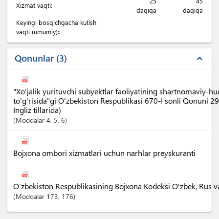
25
45
Xizmat vaqti:
daqiqa
daqiqa
Keyingi bosqichgacha kutish
vaqti (umumiy)::
Qonunlar
3
expand_less
"Xo'jalik yurituvchi subyektlar faoliyatining shartnomaviy-h
to'g'risida"gi O‘zbekiston Respublikasi 670-I sonli Qonuni 2
Ingliz tillarida)
Moddalar
4
, 5
, 6
Bojxona ombori xizmatlari uchun narhlar preyskuranti
O‘zbekiston Respublikasining Bojxona Kodeksi O'zbek, Rus va I
Moddalar
173
, 176