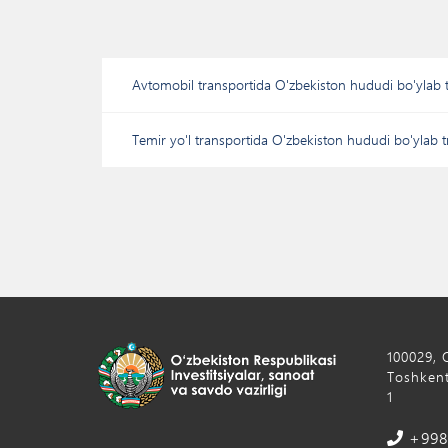
Avtomobil transportida O'zbekiston hududi bo'ylab t
Temir yo'l transportida O'zbekiston hududi bo'ylab t
100029, 
Toshkent
1
+998 