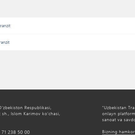
ranzit
ranzit
Oʻzbekiston Respublikasi,
“Uzbekistan Tra
 sh., Islom Karimov ko‘chasi,
onlayn platforma
sanoat va savdo
71 238 50 00
Bizning hamkor