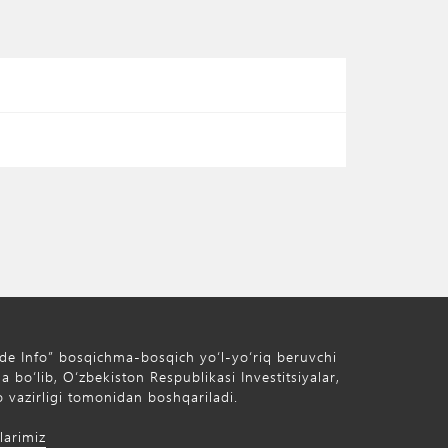
de Info” bosqichma-bosqich yo‘l-yo‘riq beruvchi
 bo‘lib, O‘zbekiston Respublikasi Investitsiyalar,
 vazirligi tomonidan boshqariladi.
larimiz