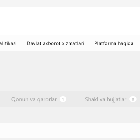
litikasi
Davlat axborot xizmatlari
Platforma haqida
Qonun va qarorlar
Shakl va hujjatlar
1
0