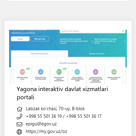
Yagona interaktiv davlat xizmatlari
portali
Labzak ko‘chasi, 70-uy, B-blok
+998 55 501 36 19
/
+998 55 501 36 17
epigu@egov.uz
https://my.gov.uz/oz