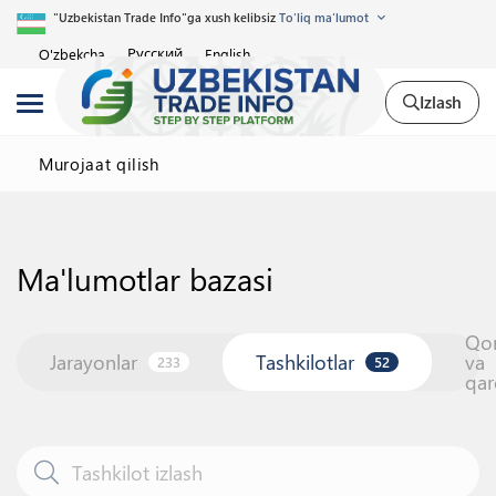
"Uzbekistan Trade Info"ga xush kelibsiz
To'liq ma'lumot
Русский
O'zbekcha
English
Izlash
Murojaat qilish
Ma'lumotlar bazasi
Qo
Jarayonlar
Tashkilotlar
va
233
52
qar