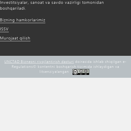
Investitsiyalar, sanoat va savdo vazirligi tomonidan
boshqariladi.
Bizning hamkorlarimiz
ISSV
Murojaat qilish
UNCTAD Biznesni rivojlantirish dasturi
doirasida ishlab chiqilgan e-
Regulations©️ kontentni boshqarish tizimida ishlaydigan va
litsenziyalangan