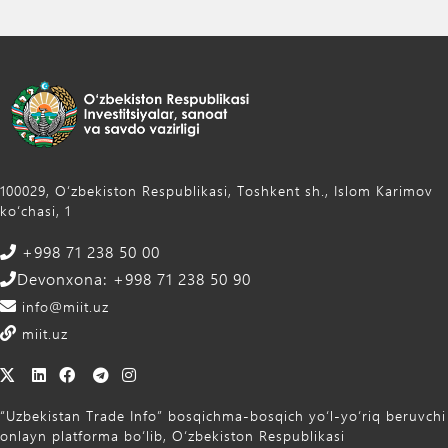
100029, Oʻzbekiston Respublikasi, Toshkent sh., Islom Karimov
ko‘chasi, 1
+998 71 238 50 00
Devonxona: +998 71 238 50 90
info@miit.uz
miit.uz
“Uzbekistan Trade Info” bosqichma-bosqich yo‘l-yo‘riq beruvchi
onlayn platforma bo‘lib, O‘zbekiston Respublikasi