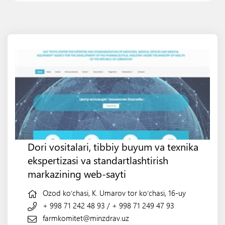
Dori vositalari, tibbiy buyum va texnika
ekspertizasi va standartlashtirish
markazining web-sayti
Ozod koʻchasi, K. Umarov tor koʻchasi, 16-uy
+ 998 71 242 48 93
/
+ 998 71 249 47 93
farmkomitet@minzdrav.uz