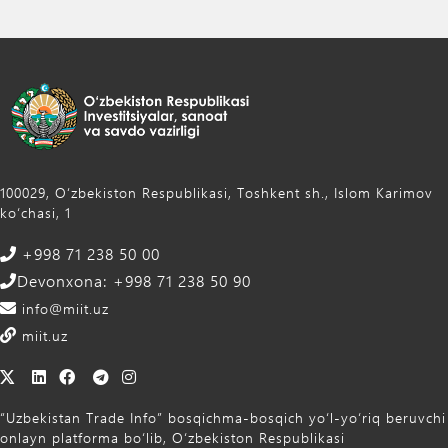
100029, Oʻzbekiston Respublikasi, Toshkent sh., Islom Karimov
ko‘chasi, 1
+998 71 238 50 00
Devonxona: +998 71 238 50 90
info@miit.uz
miit.uz
“Uzbekistan Trade Info” bosqichma-bosqich yo‘l-yo‘riq beruvchi
onlayn platforma bo‘lib, O‘zbekiston Respublikasi