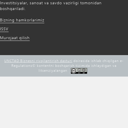
Investitsiyalar, sanoat va savdo vazirligi tomonidan
boshqariladi.
Bizning hamkorlarimiz
ISSV
Murojaat qilish
UNCTAD Biznesni rivojlantirish dasturi
doirasida ishlab chiqilgan e-
Regulations©️ kontentni boshqarish tizimida ishlaydigan va
litsenziyalangan