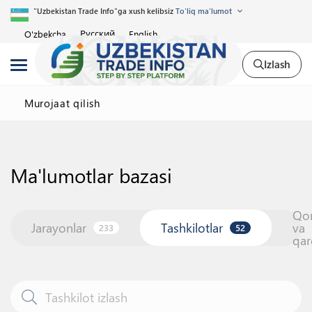
"Uzbekistan Trade Info"ga xush kelibsiz
To'liq ma'lumot
Русский
O'zbekcha
English
Izlash
Murojaat qilish
Ma'lumotlar bazasi
Qo
Jarayonlar
Tashkilotlar
va
233
52
qar