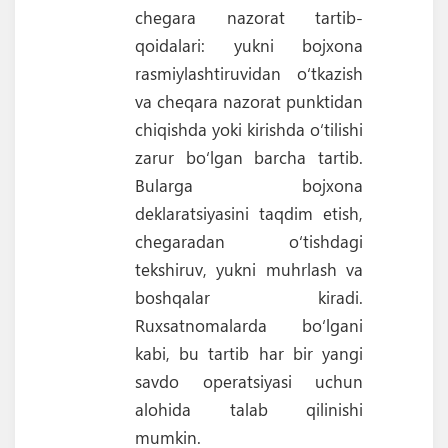
chegara nazorat tartib-
qoidalari: yukni bojxona
rasmiylashtiruvidan o‘tkazish
va cheqara nazorat punktidan
chiqishda yoki kirishda o‘tilishi
zarur bo‘lgan barcha tartib.
Bularga bojxona
deklaratsiyasini taqdim etish,
chegaradan o‘tishdagi
tekshiruv, yukni muhrlash va
boshqalar kiradi.
Ruxsatnomalarda bo‘lgani
kabi, bu tartib har bir yangi
savdo operatsiyasi uchun
alohida talab qilinishi
mumkin.