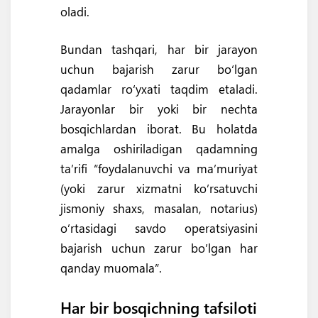
oladi.
Bundan tashqari, har bir jarayon
uchun bajarish zarur bo‘lgan
qadamlar ro‘yxati taqdim etaladi.
Jarayonlar bir yoki bir nechta
bosqichlardan iborat. Bu holatda
amalga oshiriladigan qadamning
ta’rifi “foydalanuvchi va ma’muriyat
(yoki zarur xizmatni ko’rsatuvchi
jismoniy shaxs, masalan, notarius)
o’rtasidagi savdo operatsiyasini
bajarish uchun zarur bo’lgan har
qanday muomala”.
Har bir bosqichning tafsiloti