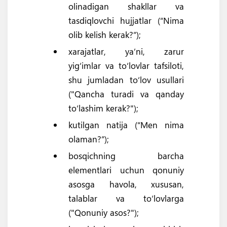
olinadigan shakllar va
tasdiqlovchi hujjatlar (“Nima
olib kelish kerak?”);
xarajatlar, ya’ni, zarur
yig‘imlar va to‘lovlar tafsiloti,
shu jumladan to‘lov usullari
("Qancha turadi va qanday
to‘lashim kerak?");
kutilgan natija (“Men nima
olaman?”);
bosqichning barcha
elementlari uchun qonuniy
asosga havola, xususan,
talablar va to‘lovlarga
("Qonuniy asos?");