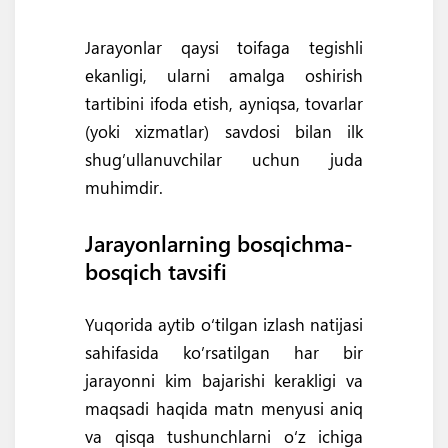
Jarayonlar qaysi toifaga tegishli
ekanligi, ularni amalga oshirish
tartibini ifoda etish, ayniqsa, tovarlar
(yoki xizmatlar) savdosi bilan ilk
shug’ullanuvchilar uchun juda
muhimdir.
Jarayonlarning bosqichma-
bosqich tavsifi
Yuqorida aytib o‘tilgan izlash natijasi
sahifasida ko’rsatilgan har bir
jarayonni kim bajarishi kerakligi va
maqsadi haqida matn menyusi aniq
va qisqa tushunchlarni o‘z ichiga