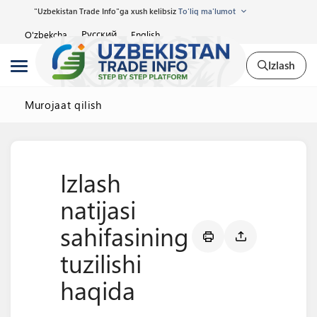
"Uzbekistan Trade Info"ga xush kelibsiz
To'liq ma'lumot
Русский
O'zbekcha
English
Izlash
Murojaat qilish
Izlash
natijasi
sahifasining
tuzilishi
haqida