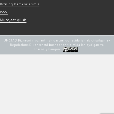
Bizning hamkorlarimiz
ISSV
Murojaat qilish
UNCTAD Biznesni rivojlantirish dasturi
doirasida ishlab chiqilgan e-
Regulations©️ kontentni boshqarish tizimida ishlaydigan va
litsenziyalangan