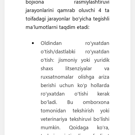
bojxona rasmiylashtiruvi
jarayonlarini qamrab oluvchi 4 ta
toifadagi jarayonlar bo‘yicha tegishli
ma’lumotlarni taqdim etadi:
Oldindan ro‘yxatdan
o‘tish/dastlabki ro‘yxatdan
o‘tish: jismoniy yoki yuridik
shaxs litsenziyalar va
ruxsatnomalar olishga ariza
berishi uchun ko‘p hollarda
ro‘yxatdan o‘tishi kerak
bo‘ladi. Bu omborxona
tomonidan tekshirish yoki
veterinariya tekshiruvi bo‘lishi
mumkin. Qoidaga ko‘ra,