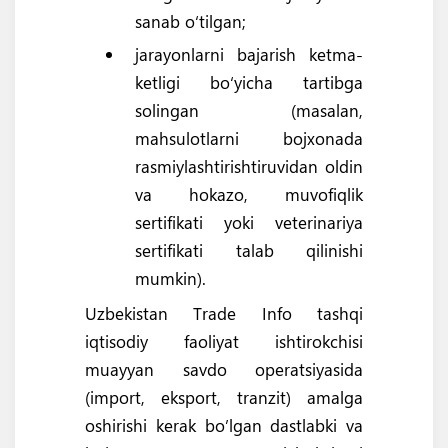
sanab o‘tilgan;
jarayonlarni bajarish ketma-
ketligi bo‘yicha tartibga
solingan (masalan,
mahsulotlarni bojxonada
rasmiylashtirishtiruvidan oldin
va hokazo, muvofiqlik
sertifikati yoki veterinariya
sertifikati talab qilinishi
mumkin).
Uzbekistan Trade Info tashqi
iqtisodiy faoliyat ishtirokchisi
muayyan savdo operatsiyasida
(import, eksport, tranzit) amalga
oshirishi kerak bo’lgan dastlabki va