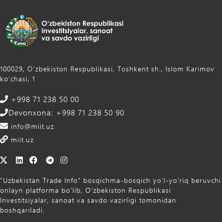
100029, Oʻzbekiston Respublikasi, Toshkent sh., Islom Karimov
ko‘chasi, 1
+998 71 238 50 00
Devonxona: +998 71 238 50 90
info@miit.uz
miit.uz
“Uzbekistan Trade Info” bosqichma-bosqich yo‘l-yo‘riq beruvchi
onlayn platforma bo‘lib, O‘zbekiston Respublikasi
Investitsiyalar, sanoat va savdo vazirligi tomonidan
boshqariladi.