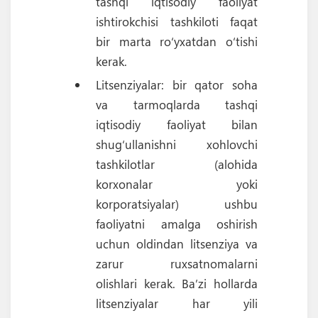
tashqi iqtisodiy faoliyat
ishtirokchisi tashkiloti faqat
bir marta ro‘yxatdan o‘tishi
kerak.
Litsenziyalar: bir qator soha
va tarmoqlarda tashqi
iqtisodiy faoliyat bilan
shug‘ullanishni xohlovchi
tashkilotlar (alohida
korxonalar yoki
korporatsiyalar) ushbu
faoliyatni amalga oshirish
uchun oldindan litsenziya va
zarur ruxsatnomalarni
olishlari kerak. Ba’zi hollarda
litsenziyalar har yili