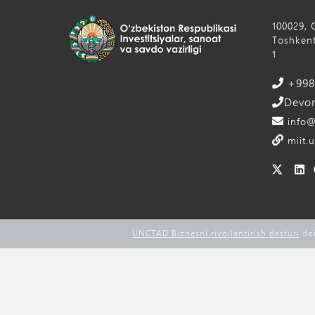
100029, 
Toshkent
1
+998 
Devon
info@
miit.u
UNCTAD Biznesni rivojlantirish dasturi
doi