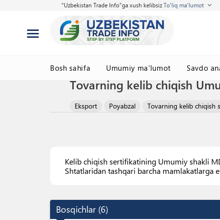
"Uzbekistan Trade Info"ga xush kelibsiz
To'liq ma'lumot
Bosh sahifa
Umumiy ma'lumot
Savdo ana
Tovarning kelib chiqish Umum
Eksport
Poyabzal
Tovarning kelib chiqish se
Kelib chiqish sertifikatining Umumiy shakli M
Shtatlaridan tashqari barcha mamlakatlarga ek
Bosqichlar
(
6
)