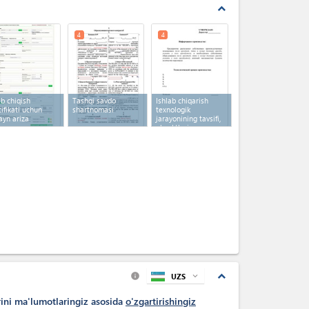
expand_less
4
4
ib chiqish
Tashqi savdo
Ishlab chiqarish
tifikati uchun
shartnomasi
texnologik
ayn ariza
jarayonining tavsifi,
obyektlari va
uskunalari haqida
ma'lumot
expand_less
UZS
expand_more
info
rini ma'lumotlaringiz asosida
o'zgartirishingiz