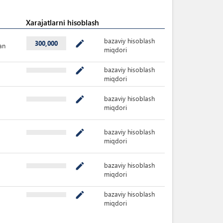
Xarajatlarni hisoblash
bazaviy hisoblash
mode_edit
300,000
an
miqdori
bazaviy hisoblash
mode_edit
miqdori
bazaviy hisoblash
mode_edit
miqdori
bazaviy hisoblash
mode_edit
miqdori
bazaviy hisoblash
mode_edit
miqdori
bazaviy hisoblash
mode_edit
miqdori