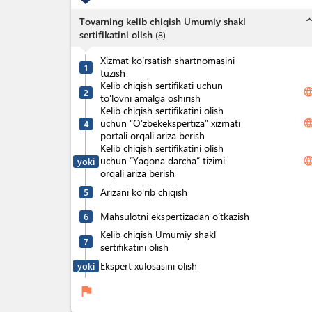
expand_l
Tovarning kelib chiqish Umumiy shakl
sertifikatini olish
(
8
)
Xizmat ko‘rsatish shartnomasini
1
tuzish
Kelib chiqish sertifikati uchun
langua
2
to'lovni amalga oshirish
Kelib chiqish sertifikatini olish
uchun “O‘zbekekspertiza” xizmati
langua
4
portali orqali ariza berish
Kelib chiqish sertifikatini olish
uchun “Yagona darcha” tizimi
langua
yoki
orqali ariza berish
Arizani ko'rib chiqish
5
Mahsulotni ekspertizadan o‘tkazish
6
Kelib chiqish Umumiy shakl
7
sertifikatini olish
Ekspert xulosasini olish
yoki
flag