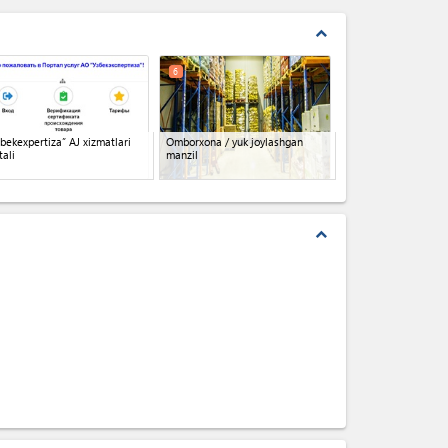
expand_less
6
bekexpertiza” AJ xizmatlari
Omborxona / yuk joylashgan
tali
manzil
expand_less