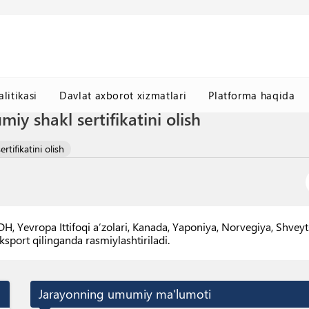
litikasi
Davlat axborot xizmatlari
Platforma haqida
iy shakl sertifikatini olish
rtifikatini olish
DH, Yevropa Ittifoqi aʼzolari, Kanada, Yaponiya, Norvegiya, Shve
sport qilinganda rasmiylashtiriladi.
Jarayonning umumiy ma'lumoti