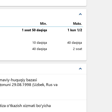
expand_less
Min.
Maks.
1 soat 50 daqiqa
1 kun 1/2
10 daqiqa
40 daqiqa
40 daqiqa
2 soat
expand_less
nomaviy-huquqiy bazasi
 Qonuni 29.08.1998 (Uzbek, Rus va
tiza o'tkazish xizmati bo'yicha