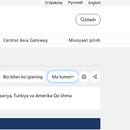
Русский
O'zbekcha
English
Izlash
Murojaat qilish
Central Asia Gateway
Biz bilan bo'glaning
Ma'lumot
ytsariya, Turkiya va Amerika Qoʻshma