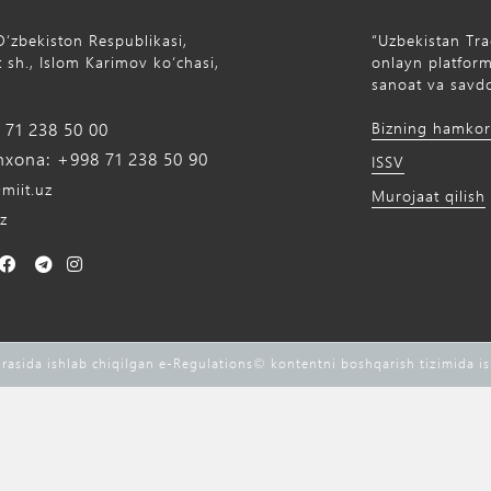
Oʻzbekiston Respublikasi,
“Uzbekistan Tra
 sh., Islom Karimov ko‘chasi,
onlayn platforma
sanoat va savdo
71 238 50 00
Bizning hamkor
xona: +998 71 238 50 90
ISSV
miit.uz
Murojaat qilish
z
rasida ishlab chiqilgan e-Regulations©️ kontentni boshqarish tizimida i