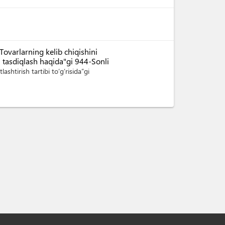
ovarlarning kelib chiqishini
ni tasdiqlash haqida"gi 944-Sonli
lashtirish tartibi to‘g‘risida”gi