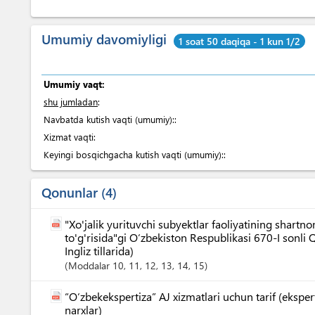
Umumiy davomiyligi
1 soat 50 daqiqa - 1 kun 1/2
Umumiy vaqt:
shu jumladan
:
Navbatda kutish vaqti (umumiy)::
Xizmat vaqti:
Keyingi bosqichgacha kutish vaqti (umumiy)::
Qonunlar
4
"Xo'jalik yurituvchi subyektlar faoliyatining shart
to'g'risida"gi O‘zbekiston Respublikasi 670-I sonli
Ingliz tillarida)
Moddalar
10
, 11
, 12
, 13
, 14
, 15
“O‘zbekekspertiza” AJ xizmatlari uchun tarif (eksper
narxlar)