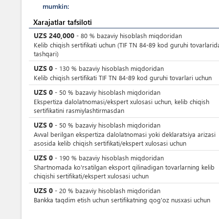
mumkin:
Xarajatlar tafsiloti
UZS
240,000
-
80
%
bazaviy hisoblash miqdoridan
Kelib chiqish sertifikati uchun (TIF TN 84-89 kod guruhi tovarlarid
tashqari)
UZS
0
-
130
%
bazaviy hisoblash miqdoridan
Kelib chiqish sertifikati TIF TN 84-89 kod guruhi tovarlari uchun
UZS
0
-
50
%
bazaviy hisoblash miqdoridan
Ekspertiza dalolatnomasi/ekspert xulosasi uchun, kelib chiqish
sertifikatini rasmiylashtirmasdan
UZS
0
-
50
%
bazaviy hisoblash miqdoridan
Avval berilgan ekspertiza dalolatnomasi yoki deklaratsiya arizasi
asosida kelib chiqish sertifikati/ekspert xulosasi uchun
UZS
0
-
190
%
bazaviy hisoblash miqdoridan
Shartnomada ko'rsatilgan eksport qilinadigan tovarlarning kelib
chiqishi sertifikati/ekspert xulosasi uchun
UZS
0
-
20
%
bazaviy hisoblash miqdoridan
Bankka taqdim etish uchun sertifikatning qog'oz nusxasi uchun