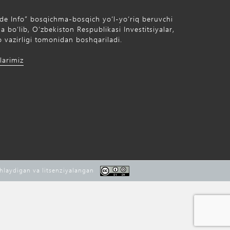
de Info” bosqichma-bosqich yo‘l-yo‘riq beruvchi
 bo‘lib, O‘zbekiston Respublikasi Investitsiyalar,
 vazirligi tomonidan boshqariladi.
larimiz
shlaydigan va litsenziyalangan