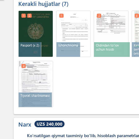
Kerakli hujjatlar
7
1
2
1
2
4
Pasport
(x 2)
Ishonchnoma
Oldindan to'lov
Kel
uchun hisob
ser
onl
4
Tijorat shartnomasi
Narx
UZS 240,000
Ko'rsatilgan qiymat taxminiy bo'lib, hisoblash parametrla