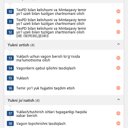
TexPD bilan kelishuvni va Mintaqaviy temir
language
10
yo’l uzeli bilan tuzilgan shartnomani olish
TexPD bilan kelishuvni va Mintaqaviy temir
language
11
yo’l uzeli bilan tuzilgan shartnomani olish
TexPD bilan kelishuvni va Mintaqaviy temir
language
12
yo’l uzeli bilan tuzilgan shartnomani olish
(НЕ ПЕРЕВЕДЕНО)
expand_less
Yukni ortish
(
4
)
Yuklash uchun vagon berish to'g'risida
language
13
ma'lumotnoma olish
language
14
Vagonlarni qabul qilishni tasdiqlash
15
Yuklash
language
16
Temir yo'l yuk hujjatini taqdim etish
expand_less
Yukni jo'natish
(
4
)
Yuklash/tushirish ishlari tugaganligi haqida
language
17
xabar berish
language
18
Vagon topshirishni tasdiqlash