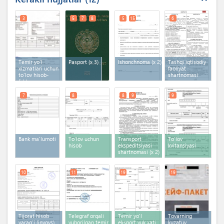
3
5
7
8
5
15
6
Temir yo'l
Pasport
(x 3)
Ishonchnoma
(x 2)
Tashqi iqtisodiy
xizmatlari uchun
faoliyat
to'lov hisob-
shartnomasi
faktura
7
8
8
9
9
Bank ma'lumoti
To'lov uchun
Transport
To'lov
hisob
ekspeditsiyasi
kvitansiyasi
shartnomasi
(x 2)
10
11
19
19
Tijorat hisob
Telegraf orqali
Temir yo'l
Tovarning
varag'i (invoys)
yuborilgan temir
eksport yuk xati
kuzatuv