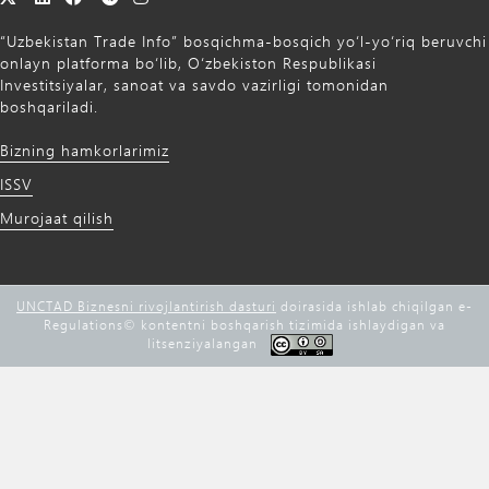
“Uzbekistan Trade Info” bosqichma-bosqich yo‘l-yo‘riq beruvchi
onlayn platforma bo‘lib, O‘zbekiston Respublikasi
Investitsiyalar, sanoat va savdo vazirligi tomonidan
boshqariladi.
Bizning hamkorlarimiz
ISSV
Murojaat qilish
UNCTAD Biznesni rivojlantirish dasturi
doirasida ishlab chiqilgan e-
Regulations©️ kontentni boshqarish tizimida ishlaydigan va
litsenziyalangan