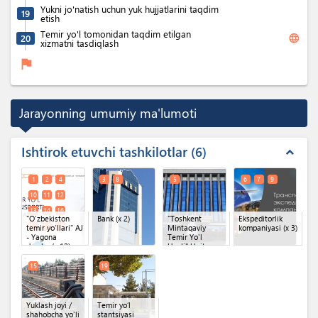
Yukni jo'natish uchun yuk hujjatlarini taqdim
19
etish
Temir yo'l tomonidan taqdim etilgan
language
20
xizmatni tasdiqlash
flag
Jarayonning umumiy ma'lumoti
Ishtirok etuvchi tashkilotlar
6
expand_less
1
2
4
3
8
5
6
7
9
10
11
12
13
14
16
"O‘zbekiston
Bank
(x 2)
"Toshkent
Ekspeditorlik
17
18
20
temir yo‘llari" AJ
Mintaqaviy
kompaniyasi
(x 3)
- Yagona
Temir Yo'l
darcha
(x 12)
Uzeli" Unitar
korxonasi
O'zbekiston
15
19
Temir Yo'llari AJ
Yuklash joyi /
Temir yoʻl
shahobcha yo'li
stantsiyasi