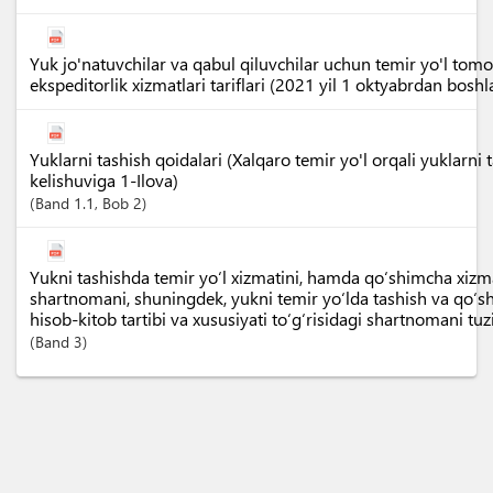
Yuk jo'natuvchilar va qabul qiluvchilar uchun temir yo'l tom
ekspeditorlik xizmatlari tariflari (2021 yil 1 oktyabrdan boshl
Yuklarni tashish qoidalari (Xalqaro temir yo'l orqali yuklarni t
kelishuviga 1-Ilova)
Band
1.1
,
Bob
2
Yukni tashishda temir yo‘l xizmatini, hamda qo‘shimcha xizma
shartnomani, shuningdek, yukni temir yo‘lda tashish va qo‘
hisob-kitob tartibi va xususiyati to‘g‘risidagi shartnomani tuz
Band
3