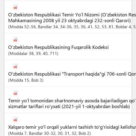
O‘zbekiston Respublikasi Temir Yo‘l Nizomi (O‘zbekiston Resp
Mahkamasining 2008 yil 23 oktyabrdagi 232-sonli Qarori)
Modda
52-56
,
Bandlar
34
, 34-36
, 35
, 36
, 41
, 52
, 53
, 81
,
Boblar
4
, 5
O‘zbekiston Respublikasining Fuqarolik Kodeksi
Moddalar
38
, 39
, 40
, 711
O'zbekiston Respublikasi "Transport haqida"gi 706-sonli Qo
Modda
15
,
Bob
3
Temir yo‘l tomonidan shartnomaviy asosda bajariladigan qo‘
xizmatlar tariflari ro‘yxati (2021-yil 1-oktyabrdan boshlab)
Xalqaro temir yo'l orqali yuklarni tashish to'g'risidagi kelish
Modda
7
,
Bandlar
30-32
, 30
, 31
, 32
,
Bob
2