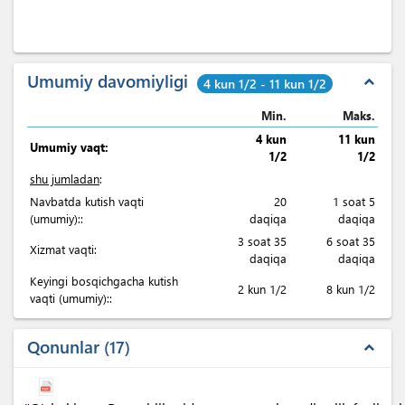
Umumiy davomiyligi
expand_less
4 kun 1/2 - 11 kun 1/2
Min.
Maks.
4 kun
11 kun
Umumiy vaqt:
1/2
1/2
shu jumladan
:
Navbatda kutish vaqti
20
1 soat 5
(umumiy)::
daqiqa
daqiqa
3 soat 35
6 soat 35
Xizmat vaqti:
daqiqa
daqiqa
Keyingi bosqichgacha kutish
2 kun 1/2
8 kun 1/2
vaqti (umumiy)::
Qonunlar
17
expand_less