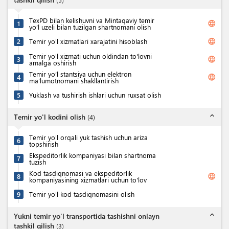
TexPD bilan kelishuvni va Mintaqaviy temir
language
1
yo’l uzeli bilan tuzilgan shartnomani olish
language
2
Temir yo'l xizmatlari xarajatini hisoblash
Temir yo'l xizmati uchun oldindan to'lovni
language
3
amalga oshirish
Temir yo’l stantsiya uchun elektron
language
4
ma’lumotnomani shakllantirish
5
Yuklash va tushirish ishlari uchun ruxsat olish
expand_less
Temir yo'l kodini olish
(
4
)
Temir yo'l orqali yuk tashish uchun ariza
6
topshirish
Ekspeditorlik kompaniyasi bilan shartnoma
7
tuzish
Kod tasdiqnomasi va ekspeditorlik
language
8
kompaniyasining xizmatlari uchun to'lov
9
Temir yo'l kod tasdiqnomasini olish
expand_less
Yukni temir yo'l transportida tashishni onlayn
tashkil qilish
(
3
)