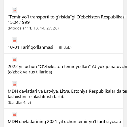
“Temir yo‘l transporti to‘g‘risida”gi O‘zbekiston Respublikasi
15.04.1999
Moddalar
11
, 13
, 14
, 27
, 28
10-01 Tarif qo'llanmasi
(II Bob)
2022 yil uchun "O‘zbekiston temir yo‘llari" AJ yuk jo‘natuvch
(o'zbek va rus tillarida)
MDH davlatlari va Latviya, Litva, Estoniya Respublikalarida te
tashiishni rejalashtirish tartibi
Bandlar
4
, 5
MDH davlatlarining 2021 yil uchun temir yo'l tarif siyosati