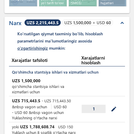
yo'l tarifi to'lovi
(SMGS)
hujjatlari
telegrammasi
Narx
UZS 2,215,443.5
UZS
1,500,000
+
USD
60
expand_less
Ko'rsatilgan qiymat taxminiy bo'lib, hisoblash
parametrlarini ma'lumotlaringiz asosida
o'zgartirishingiz
mumkin:
Xarajatlarni
Xarajatlar tafsiloti
hisoblash
Qo'shimcha stantsiya ishlari va xizmatlari uchun
UZS
1,500,000
qo'shimcha stantsiya ishlari va
xizmatlari uchun
UZS
715,443.5
-
UZS
715,443.50
&nbsp
vagon uchun
USD
60
mode_edit
1
-
USD
60
&nbsp
vagon uchun
Yuklashning o'rtacha narxi
UZS
1,788,608.74
yoki
USD
150
Yuklash uchun 8 soatlik o'rtacha narx