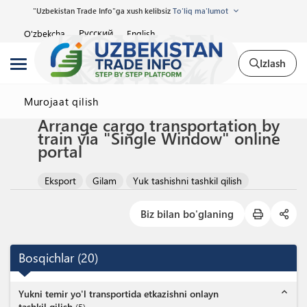
"Uzbekistan Trade Info"ga xush kelibsiz
To'liq ma'lumot
Русский
O'zbekcha
English
Izlash
Murojaat qilish
Arrange cargo transportation by
train via "Single Window" online
portal
Eksport
Gilam
Yuk tashishni tashkil qilish
Biz bilan bo'glaning
Bosqichlar
(
20
)
expand_less
Yukni temir yo'l transportida etkazishni onlayn
tashkil qilish
(
5
)