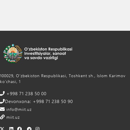
100029, Oʻzbekiston Respublikasi, Toshkent sh., Islom Karimov
ko‘chasi, 1
+998 71 238 50 00
Devonxona: +998 71 238 50 90
info@miit.uz
miit.uz