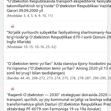
"O'zbekiston Respublikasida transport-ekspeditorlik faoliyatin
takomillashtirish to'g'risida" O'zbekiston Respublikasi Vazi
Qarori 09.09.2000 yil
Moddalar
3
, 4
, 5
, 6
, 9
, 10
, 11
"Xo'jalik yurituvchi subyektlar faoliyatining shartnomaviy-h
to'g'risida"gi O‘zbekiston Respublikasi 670-I sonli Qonuni 2
Ingliz tillarida)
Moddalar
10-15
, 10-16
, 25-32
“O’zbekiston temir yo’llari” AJda stansiya tijoriy hisobotini yu
Yo’riqnoma (“O’zbekiston temir yo’llari” AJning 2020 yil 13
sonli bo’yrug’I bilan tasdiqlangan)
Bandlar
44
, 45
, 268-272
, 273
, 274
, 275
, 276
, 278-287
, 290-295
, 
“Raqamli O‘zbekiston — 2030” strategiyasi doirasida 2020 
transport, qurilish, uy-joy kommunal xo‘jaligi va boshqa soha
transformatsiya qilish Dasturi (O‘zbekiston Respublikasi Prez
oktabrdagi PF-6079-son Farmoniga 19 va 19a ilovalar)