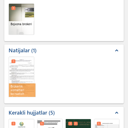
1
Bojxona brokeri
Natijalar
1
expand_less
1
Brokerlik
xizmatlari
ko'rsatish
shartnomasi
Kerakli hujjatlar
5
expand_less
1
1
1
1
1