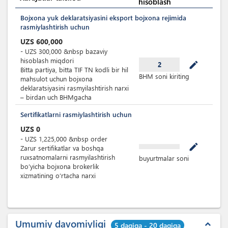
hisoblash
Bojxona yuk deklaratsiyasini eksport bojxona rejimida
rasmiylashtirish uchun
UZS
600,000
-
UZS
300,000
&nbsp
bazaviy
hisoblash miqdori
mode_edit
2
Bitta partiya, bitta TIF TN kodli bir hil
BHM soni kiriting
mahsulot uchun bojxona
deklaratsiyasini rasmyilashtirish narxi
– birdan uch BHMgacha
Sertifikatlarni rasmiylashtirish uchun
UZS
0
-
UZS
1,225,000
&nbsp
order
mode_edit
Zarur sertifikatlar va boshqa
ruxsatnomalarni rasmyilashtirish
buyurtmalar soni
bo’yicha bojxona brokerlik
xizmatining o‘rtacha narxi
Umumiy davomiyligi
expand_less
5 daqiqa - 20 daqiqa