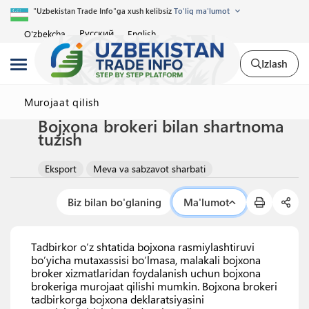
"Uzbekistan Trade Info"ga xush kelibsiz
To'liq ma'lumot
Русский
O'zbekcha
English
Izlash
Murojaat qilish
Bojxona brokeri bilan shartnoma
tuzish
Eksport
Meva va sabzavot sharbati
Biz bilan bo'glaning
Ma'lumot
Tadbirkor o’z shtatida bojxona rasmiylashtiruvi
bo’yicha mutaxassisi bo’lmasa, malakali bojxona
broker xizmatlaridan foydalanish uchun bojxona
brokeriga murojaat qilishi mumkin. Bojxona brokeri
tadbirkorga bojxona deklaratsiyasini