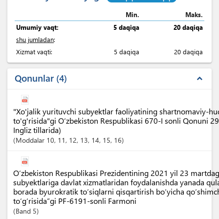
Min.
Maks.
Umumiy vaqt:
5 daqiqa
20 daqiqa
shu jumladan
:
Xizmat vaqti:
5 daqiqa
20 daqiqa
Qonunlar
4
expand_less
"Xo'jalik yurituvchi subyektlar faoliyatining shartnomaviy-h
to'g'risida"gi O‘zbekiston Respublikasi 670-I sonli Qonuni 2
Ingliz tillarida)
Moddalar
10
, 11
, 12
, 13
, 14
, 15
, 16
O‘zbekiston Respublikasi Prezidentining 2021 yil 23 martdagi
subyektlariga davlat xizmatlaridan foydalanishda yanada qula
borada byurokratik to‘siqlarni qisqartirish bo‘yicha qo‘shimc
to‘g‘risida”gi PF-6191-sonli Farmoni
Band
5