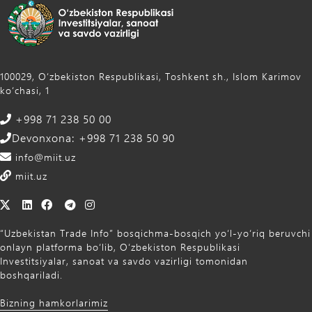
100029, Oʻzbekiston Respublikasi, Toshkent sh., Islom Karimov
ko‘chasi, 1
+998 71 238 50 00
Devonxona: +998 71 238 50 90
info@miit.uz
miit.uz
“Uzbekistan Trade Info” bosqichma-bosqich yo‘l-yo‘riq beruvchi
onlayn platforma bo‘lib, O‘zbekiston Respublikasi
Investitsiyalar, sanoat va savdo vazirligi tomonidan
boshqariladi.
Bizning hamkorlarimiz