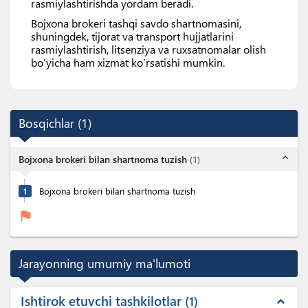
rasmiylashtirishda yordam beradi.
Bojxona brokeri tashqi savdo shartnomasini,
shuningdek, tijorat va transport hujjatlarini
rasmiylashtirish, litsenziya va ruxsatnomalar olish
bo’yicha ham xizmat ko’rsatishi mumkin.
Bosqichlar
(
1
)
expand_less
Bojxona brokeri bilan shartnoma tuzish
(
1
)
1
Bojxona brokeri bilan shartnoma tuzish
flag
Jarayonning umumiy ma'lumoti
Ishtirok etuvchi tashkilotlar
1
expand_less