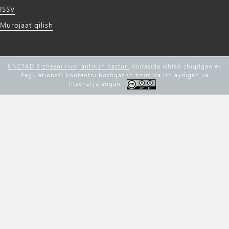
ISSV
Murojaat qilish
UNCTAD Biznesni rivojlantirish dasturi
doirasida ishlab chiqilgan e-
Regulations©️ kontentni boshqarish tizimida ishlaydigan va
litsenziyalangan