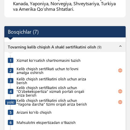
Kanada, Yaponiya, Norvegiya, Shveytsariya, Turkiya
va Amerika Qoʻshma Shtatlari.
Bosqichlar
(
7
)
expand_less
Tovarning kelib chiqish A shakl sertifikatini olish
(
9
)
1
Xizmat ko‘rsatish shartnomasini tuzish
Kelib chiqish sertifikati uchun to'lovni
language
2
amalga oshirish
Kelib chiqish sertifikatini olish uchun ariza
3
berish
Kelib chiqish sertifikatini olish uchun
language
4
“O‘zbekekspertiza” xizmati portali orqali
ariza berish
Kelib chiqish sertifikatini olish uchun
language
yoki
“Yagona darcha” tizimi orqali ariza berish
5
Arizani ko'rib chiqish
6
Mahsulotni ekspertizadan o‘tkazish