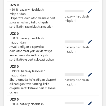
UZS
0
-
50
%
bazaviy hisoblash
mode_edit
miqdoridan
bazaviy hisoblash
Ekspertiza dalolatnomasi/ekspert
miqdori
xulosasi uchun, kelib chiqish
sertifikatini rasmiylashtirmasdan
UZS
0
-
50
%
bazaviy hisoblash
mode_edit
miqdoridan
Avval berilgan ekspertiza
bazaviy hisoblash
dalolatnomasi yoki deklaratsiya
miqdori
arizasi asosida kelib chiqish
sertifikati/ekspert xulosasi uchun
UZS
0
-
190
%
bazaviy hisoblash
mode_edit
miqdoridan
Shartnomada ko'rsatilgan eksport
bazaviy hisoblash
qilinadigan tovarlarning kelib
miqdori
chiqishi sertifikati/ekspert xulosasi
uchun
UZS
0
mode_edit
-
20
%
bazaviy hisoblash