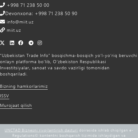
+998 71 238 50 00
Devonxona: +998 71 238 50 90
info@miit.uz
miit.uz
“Uzbekistan Trade Info” bosqichma-bosqich yo‘l-yo‘riq beruvchi
onlayn platforma bo‘lib, O‘zbekiston Respublikasi
Investitsiyalar, sanoat va savdo vazirligi tomonidan
boshqariladi.
Bizning hamkorlarimiz
ISSV
Murojaat qilish
UNCTAD Biznesni rivojlantirish dasturi
doirasida ishlab chiqilgan e-
Regulations©️ kontentni boshqarish tizimida ishlaydigan va