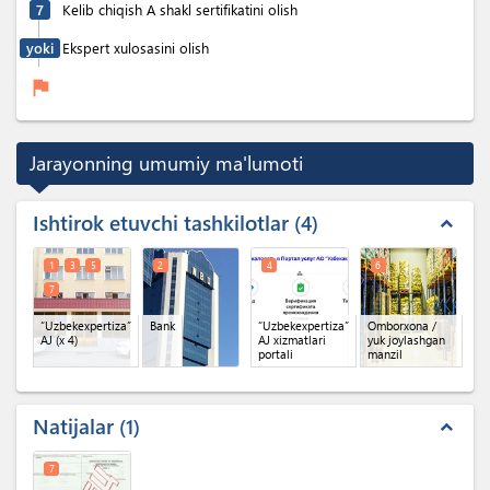
7
Kelib chiqish A shakl sertifikatini olish
yoki
Ekspert xulosasini olish
flag
Jarayonning umumiy ma'lumoti
Ishtirok etuvchi tashkilotlar
4
expand_less
1
3
5
2
4
6
7
“Uzbekexpertiza”
Bank
“Uzbekexpertiza”
Omborxona /
AJ
(x 4)
AJ xizmatlari
yuk joylashgan
portali
manzil
Natijalar
1
expand_less
7