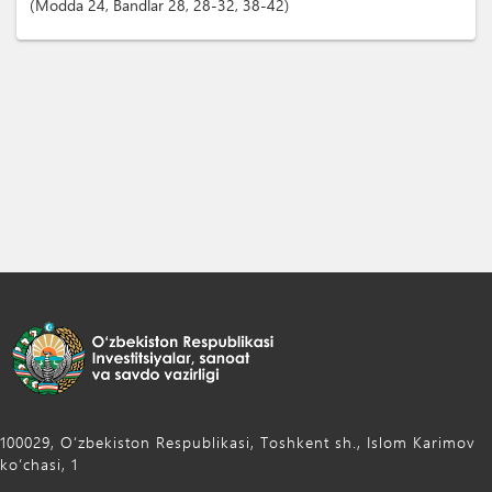
Modda
24
,
Bandlar
28
, 28-32
, 38-42
100029, Oʻzbekiston Respublikasi, Toshkent sh., Islom Karimov
ko‘chasi, 1