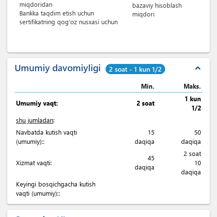
miqdoridan
bazaviy hisoblash
Bankka taqdim etish uchun
miqdori
sertifikatning qog'oz nusxasi uchun
Umumiy davomiyligi
expand_less
2 soat - 1 kun 1/2
Min.
Maks.
1 kun
Umumiy vaqt:
2 soat
1/2
shu jumladan
:
Navbatda kutish vaqti
15
50
(umumiy)::
daqiqa
daqiqa
2 soat
45
Xizmat vaqti:
10
daqiqa
daqiqa
Keyingi bosqichgacha kutish
vaqti (umumiy)::