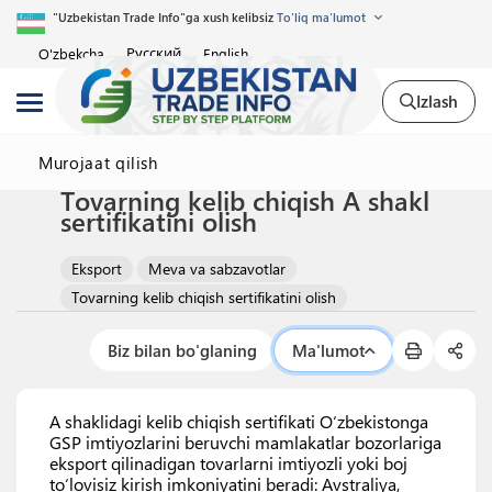
"Uzbekistan Trade Info"ga xush kelibsiz
To'liq ma'lumot
Русский
O'zbekcha
English
Izlash
Murojaat qilish
Tovarning kelib chiqish A shakl
sertifikatini olish
Eksport
Meva va sabzavotlar
Tovarning kelib chiqish sertifikatini olish
Biz bilan bo'glaning
Ma'lumot
A shaklidagi kelib chiqish sertifikati Oʻzbekistonga
GSP imtiyozlarini beruvchi mamlakatlar bozorlariga
eksport qilinadigan tovarlarni imtiyozli yoki boj
toʻlovisiz kirish imkoniyatini beradi: Avstraliya,