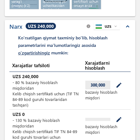
varag'i
qiluvchining yer
sertifikati uchun
(invoys)
(x 2)
uchastkasidan
onlayn ariza
foydalanish
huquqini
tasdiqlovchi
hujjatlar
(x 2)
Narx
UZS 240,000
expand_less
UZS
expand_more
info
Ko'rsatilgan qiymat taxminiy bo'lib, hisoblash
parametrlarini ma'lumotlaringiz asosida
o'zgartirishingiz
mumkin:
Xarajatlarni
Xarajatlar tafsiloti
hisoblash
UZS
240,000
-
80
%
bazaviy hisoblash
mode_edit
300,000
miqdoridan
bazaviy hisoblash
Kelib chiqish sertifikati uchun (TIF TN
miqdori
84-89 kod guruhi tovarlaridan
tashqari)
UZS
0
mode_edit
-
130
%
bazaviy hisoblash
miqdoridan
bazaviy hisoblash
Kelib chiqish sertifikati TIF TN 84-89
miqdori
kod guruhi tovarlari uchun