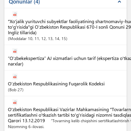
Qonunlar
4
expand_less
"Xo'jalik yurituvchi subyektlar faoliyatining shartnomaviy-h
to'g'risida"gi O‘zbekiston Respublikasi 670-I sonli Qonuni 2
Ingliz tillarida)
Moddalar
10
, 11
, 12
, 13
, 14
, 15
“O‘zbekekspertiza” AJ xizmatlari uchun tarif (ekspertiza o'tka
narxlar)
O‘zbekiston Respublikasining Fuqarolik Kodeksi
Bob
27
O'zbekiston Respublikasi Vazirlar Mahkamasining "Tovarlarni
sertifikatlashni o'tkazish tartibi to'g'risidagi nizomni tasdiq
Qarori 13.12.2019
“Tovarning kelib chiqishini sertifikatlashtirish t
Nizomning 6-ilovasi.