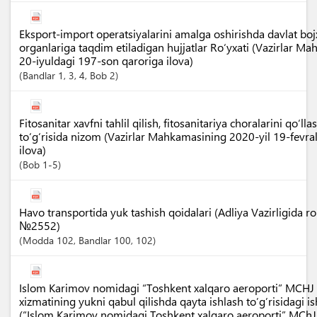
Eksport-import operatsiyalarini amalga oshirishda davlat boj
organlariga taqdim etiladigan hujjatlar Ro‘yxati (Vazirlar M
20-iyuldagi 197-son qaroriga ilova)
Bandlar
1
, 3
, 4
,
Bob
2
Fitosanitar xavfni tahlil qilish, fitosanitariya choralarini qo‘lla
to‘g‘risida nizom (Vazirlar Mahkamasining 2020-yil 19-fevra
ilova)
Bob
1-5
Havo transportida yuk tashish qoidalari (Adliya Vazirligida r
№2552)
Modda
102
,
Bandlar
100
, 102
Islom Karimov nomidagi “Toshkent xalqaro aeroporti” MCHJ 
xizmatining yukni qabul qilishda qayta ishlash to’g’risidagi is
(“Islom Karimov nomidagi Toshkent xalqaro aeroporti” MChJ 