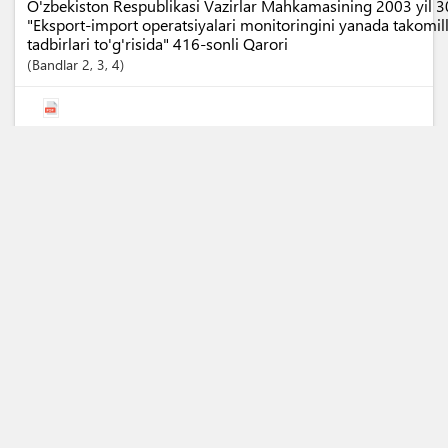
O'zbekiston Respublikasi Vazirlar Mahkamasining 2003 yil 3
"Eksport-import operatsiyalari monitoringini yanada takomill
tadbirlari to'g'risida" 416-sonli Qarori
Bandlar
2
, 3
, 4
O'zbekiston Respublikasi Vazirlar Mahkamasining 2020 yil 
Respublikasida tashqi savdo operatsiyalari monitoringini yan
chora-tadbirlari to'g'risida" 283-sonli Qarori
1 Ilova
Bandlar
4
, 5
, 6
, 7
, 18
O'zbekiston Respublikasi Vazirlar Mahkamasining 2021 yil 1
karantini bo'yicha davlat xizmati faoliyati yanada takomillash
bilan O'zbekiston Respublikasi hukumatining ayrim qarorlariga
to'g'risida" 136-sonli Qarori
(Qaroriga 1-Ilova)
Modda
1
,
Band
1
O'zbekiston Respublikasining "Elektron hujjat aylanishi to'g'ri
Qonuni (29.04.2004)
Moddalar
1-19
, 7