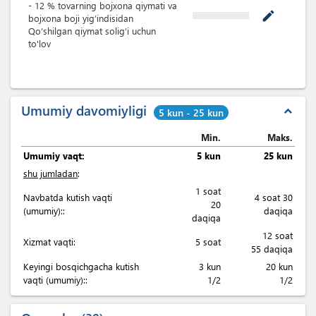
-
12
%
tovarning bojxona qiymati va
mode_edit
bojxona boji yig’indisidan
Qoʻshilgan qiymat soligʻi uchun
to'lov
Umumiy davomiyligi
expand_less
5 kun - 25 kun
Min.
Maks.
Umumiy vaqt:
5 kun
25 kun
shu jumladan
:
1 soat
Navbatda kutish vaqti
4 soat 30
20
(umumiy)::
daqiqa
daqiqa
12 soat
Xizmat vaqti:
5 soat
55 daqiqa
Keyingi bosqichgacha kutish
3 kun
20 kun
vaqti (umumiy)::
1/2
1/2