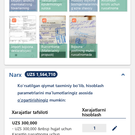
Eksport qiluvchi
Sanitariya-
Hududiy bojxona
Avtomobil
mamlakatning
epidemiologik
boshqarmalarining
kirishi uchun
tovarlarning
xulosa
g‘azna shaxsiy
ruxsatnoma
kelib chiqish
hisob-varag‘lari
sertifikati
37
40
41
Import bojxona
Ruxsantoma
Bojxona
deklaratsiyasi
(Materialniy
postining muhri
propusk)
ruxsatnomada
Narx
UZS 1,564,710
expand_less
Ko'rsatilgan qiymat taxminiy bo'lib, hisoblash
parametrlarini ma'lumotlaringiz asosida
o'zgartirishingiz
mumkin:
Xarajatlarni
Xarajatlar tafsiloti
hisoblash
UZS
300,000
mode_edit
1
-
UZS
300,000
&nbsp
hujjat uchun
Karantin ruxsatnoma uchun