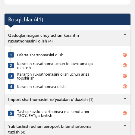
Bosqichlar
(
41
)
expand_less
Qadoqlanmagan choy uchun karantin
ruxsatnomasini olish
(
4
)
language
1
Oferta shartnomasini olish
Karantin ruxsatnoma uchun to'lovni amalga
language
2
oshirish
Karantin ruxsatnomasini olish uchun ariza
language
3
topshirish
language
4
Karantin ruxsatnomasi olish
expand_less
Import shartnomasini ro'yxatdan o'tkazish
(
1
)
Tashqi savdo shartnomasi ma'lumotlarini
language
5
TSOYaEATga kiritish
expand_less
Yuk tashish uchun aeroport bilan shartnoma
tuzish
(
4
)