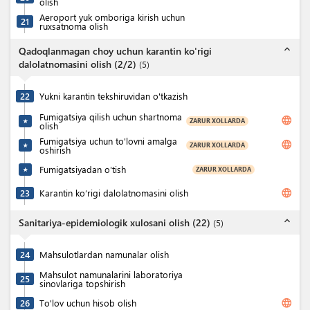
olish
Aeroport yuk omboriga kirish uchun
21
ruxsatnoma olish
expand_less
Qadoqlanmagan choy uchun karantin ko'rigi
dalolatnomasini olish (2/2)
(
5
)
22
Yukni karantin tekshiruvidan o'tkazish
Fumigatsiya qilish uchun shartnoma
language
ZARUR XOLLARDA
★
olish
Fumigatsiya uchun to'lovni amalga
language
ZARUR XOLLARDA
★
oshirish
Fumigatsiyadan o'tish
ZARUR XOLLARDA
★
language
23
Karantin ko‘rigi dalolatnomasini olish
expand_less
Sanitariya-epidemiologik xulosani olish (22)
(
5
)
24
Mahsulotlardan namunalar olish
Mahsulot namunalarini laboratoriya
25
sinovlariga topshirish
language
26
To'lov uchun hisob olish