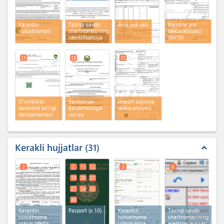
Karantin
Tashqi savdo
Avia yuk xati
Bojxona yuk
ruxsatnomasi
shartnomasining
deklaratsiyasi
identifikatsiya
(IM70)
raqami
23
28
32
O‘simliklar
Sanitariya-
Import bojxona
karantini ko‘rigi
epidemiologik
deklaratsiyasi
dalolatnomasi
xulosa
Kerakli hujjatlar
31
expand_less
2
2
11
12
3
5
16
20
21
27
34
35
39
Karantin
Pasport
(x 10)
Karantin
Tashqi savdo
ruxsatnoma
ruxsatnoma
shartnomasining
uchun oferta
uchun ariza
elektron nusxasi