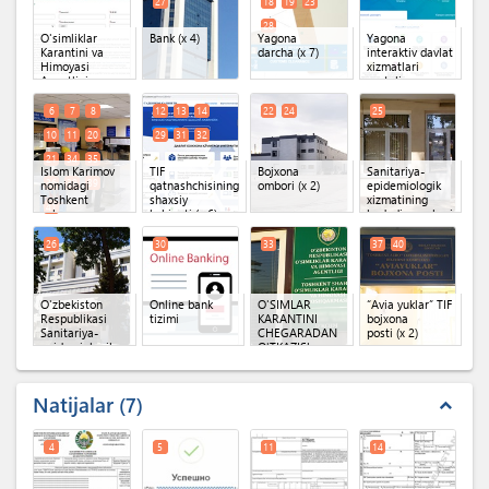
27
18
19
23
28
O'simliklar
Bank
(x 4)
Yagona
Yagona
Karantini va
darcha
(x 7)
interaktiv davlat
Himoyasi
xizmatlari
Agentligi
portali
Shaxsiy kabineti
(Oferta)
(x 2)
6
7
8
12
13
14
22
24
25
10
11
20
29
31
32
21
34
35
Islom Karimov
TIF
Bojxona
Sanitariya-
36
38
39
nomidagi
qatnashchisining
ombori
(x 2)
epidemiologik
Toshkent
shaxsiy
xizmatining
41
xalqaro
kabineti
(x 6)
hududiy markazi
aeroportidagi
pochta yuk
26
30
33
37
40
kompleksi
(x 13)
O'zbekiston
Online bank
O'SIMLAR
“Avia yuklar” TIF
Respublikasi
tizimi
KARANTINI
bojxona
Sanitariya-
CHEGARADAN
posti
(x 2)
epidemiologik
O'TKAZISh
osoyishtalik va
PUNKTI
jamoat
salomatligi
Natijalar
7
qo'mitasi
expand_less
4
5
11
14