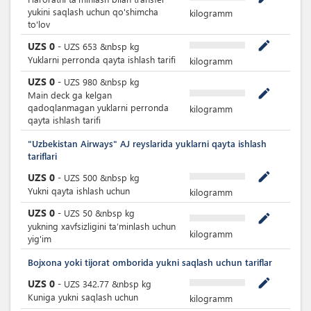
yukini saqlash uchun qo'shimcha
kilogramm
to'lov
mode_edit
UZS
0
-
UZS
653
&nbsp
kg
Yuklarni perronda qayta ishlash tarifi
kilogramm
UZS
0
-
UZS
980
&nbsp
kg
mode_edit
Main deck ga kelgan
qadoqlanmagan yuklarni perronda
kilogramm
qayta ishlash tarifi
"Uzbekistan Airways" AJ reyslarida yuklarni qayta ishlash
tariflari
mode_edit
UZS
0
-
UZS
500
&nbsp
kg
Yukni qayta ishlash uchun
kilogramm
UZS
0
-
UZS
50
&nbsp
kg
mode_edit
yukning xavfsizligini ta’minlash uchun
kilogramm
yig'im
Bojxona yoki tijorat omborida yukni saqlash uchun tariflar
mode_edit
UZS
0
-
UZS
342.77
&nbsp
kg
Kuniga yukni saqlash uchun
kilogramm