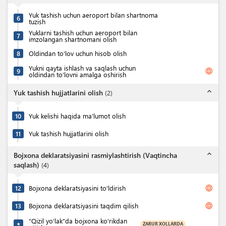
Yuk tashish uchun aeroport bilan shartnoma
6
tuzish
Yuklarni tashish uchun aeroport bilan
7
imzolangan shartnomani olish
8
Oldindan to'lov uchun hisob olish
Yukni qayta ishlash va saqlash uchun
language
9
oldindan to'lovni amalga oshirish
expand_less
Yuk tashish hujjatlarini olish
(
2
)
10
Yuk kelishi haqida ma'lumot olish
11
Yuk tashish hujjatlarini olish
expand_less
Bojxona deklaratsiyasini rasmiylashtirish (Vaqtincha
saqlash)
(
4
)
language
12
Bojxona deklaratsiyasini to'ldirish
language
13
Bojxona deklaratsiyasini taqdim qilish
“Qizil yo‘lak”da bojxona ko'rikdan
ZARUR XOLLARDA
★