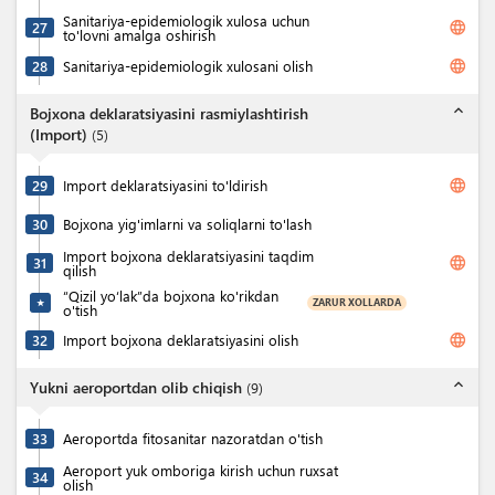
Sanitariya-epidemiologik xulosa uchun
language
27
to'lovni amalga oshirish
language
28
Sanitariya-epidemiologik xulosani olish
expand_less
Bojxona deklaratsiyasini rasmiylashtirish
(Import)
(
5
)
language
29
Import deklaratsiyasini to'ldirish
30
Bojxona yig'imlarni va soliqlarni to'lash
Import bojxona deklaratsiyasini taqdim
language
31
qilish
“Qizil yo‘lak”da bojxona ko'rikdan
ZARUR XOLLARDA
★
o'tish
language
32
Import bojxona deklaratsiyasini olish
expand_less
Yukni aeroportdan olib chiqish
(
9
)
33
Aeroportda fitosanitar nazoratdan o'tish
Aeroport yuk omboriga kirish uchun ruxsat
34
olish