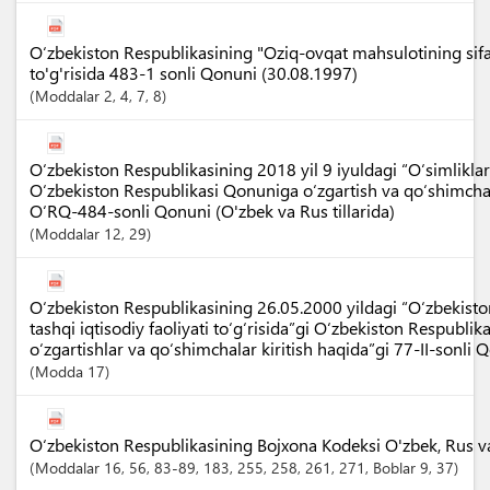
O‘zbekiston Respublikasining "Oziq-ovqat mahsulotining sifati
to'g'risida 483-1 sonli Qonuni (30.08.1997)
Moddalar
2
, 4
, 7
, 8
O‘zbekiston Respublikasining 2018 yil 9 iyuldagi “O‘simliklar 
O‘zbekiston Respublikasi Qonuniga o‘zgartish va qo‘shimchala
O‘RQ-484-sonli Qonuni (O'zbek va Rus tillarida)
Moddalar
12
, 29
O‘zbekiston Respublikasining 26.05.2000 yildagi “O‘zbekist
tashqi iqtisodiy faoliyati to‘g‘risida”gi O‘zbekiston Respubli
o‘zgartishlar va qo‘shimchalar kiritish haqida”gi 77-II-sonli 
Modda
17
O‘zbekiston Respublikasining Bojxona Kodeksi O'zbek, Rus va I
Moddalar
16
, 56
, 83-89
, 183
, 255
, 258
, 261
, 271
,
Boblar
9
, 37