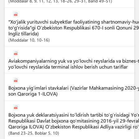
Moddalar
8
, 9
, 11
, 12
, 13
, 18-26
, 29-31
,
Band
49-51
"Xo'jalik yurituvchi subyektlar faoliyatining shartnomaviy-h
to'g'risida"gi O‘zbekiston Respublikasi 670-I sonli Qonuni 2
Ingliz tillarida)
Moddalar
10
, 10-16
Aviakompaniyalarning yuk va yoʻlovchi reyslarida va biznes-ti
yoʻlovchi reyslarida terminal ishlov berish uchun tariflar
Bojxona yig‘imlari stavkalari (Vazirlar Mahkamasining 2020-
son Qaroriga 1-ILOVA)
Bojxona yuk deklaratsiyasini to‘ldirish tartibi to‘g‘risidagi Y
Respublikasi Davlat bojxona qo‘mitasining 2016-yil 29-fevr
Qaroriga ILOVA) O‘zbekiston Respublikasi Adliya vazirligi r
Band
23-25
,
Boblar
5
, 10