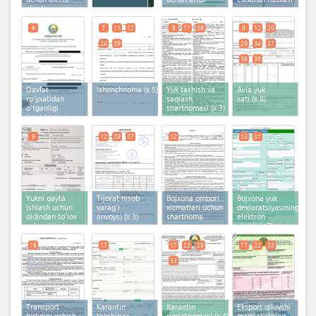
shartnomasi
6
7
11
12
8
11
38
8
12
20
24
39
29
34
37
38
39
Davlat
Ishonchnoma
(x 5)
Yuk tashish va
Avia yuk
ro'yxatidan
saqlash
xati
(x 8)
o'tganligi
shartnomasi
(x 3)
to'g'risidagi
guvohnoma
9
12
29
37
12
13
31
Yukni qayta
Tijorat hisob
Bojxona ombori
Bojxona yuk
ishlash uchun
varag'i
xizmatlari uchun
deklaratsiyasining
oldindan to'lov
(invoys)
(x 3)
shartnoma
elektron
uchun hisob-
shakli
(x 2)
faktura
16
17
17
22
29
17
22
33
33
Transport
Karantin
Karantin
Eksport qiluvchi
birligini ochish
tekshiruvi
ruxsatnomasi
(x 4)
mamlakatning