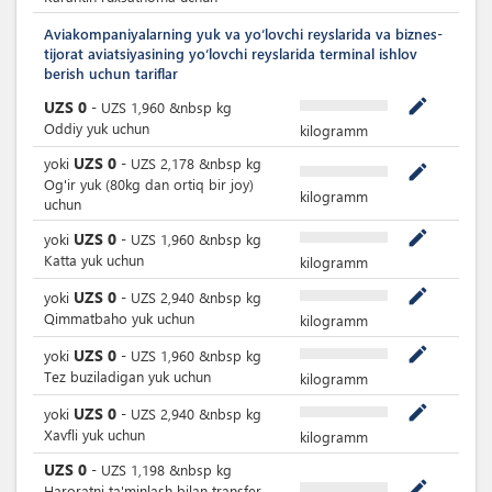
Aviakompaniyalarning yuk va yoʻlovchi reyslarida va biznes-
tijorat aviatsiyasining yoʻlovchi reyslarida terminal ishlov
berish uchun tariflar
mode_edit
UZS
0
-
UZS
1,960
&nbsp
kg
Oddiy yuk uchun
kilogramm
UZS
0
yoki
-
UZS
2,178
&nbsp
kg
mode_edit
Og'ir yuk (80kg dan ortiq bir joy)
kilogramm
uchun
mode_edit
UZS
0
yoki
-
UZS
1,960
&nbsp
kg
Katta yuk uchun
kilogramm
mode_edit
UZS
0
yoki
-
UZS
2,940
&nbsp
kg
Qimmatbaho yuk uchun
kilogramm
mode_edit
UZS
0
yoki
-
UZS
1,960
&nbsp
kg
Tez buziladigan yuk uchun
kilogramm
mode_edit
UZS
0
yoki
-
UZS
2,940
&nbsp
kg
Xavfli yuk uchun
kilogramm
UZS
0
-
UZS
1,198
&nbsp
kg
mode_edit
Haroratni ta'minlash bilan transfer