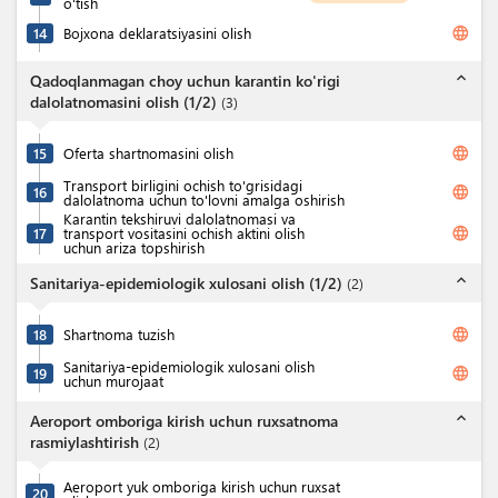
o'tish
language
14
Bojxona deklaratsiyasini olish
expand_less
Qadoqlanmagan choy uchun karantin ko'rigi
dalolatnomasini olish (1/2)
(
3
)
language
15
Oferta shartnomasini olish
Transport birligini ochish to'grisidagi
language
16
dalolatnoma uchun to'lovni amalga oshirish
Karantin tekshiruvi dalolatnomasi va
language
17
transport vositasini ochish aktini olish
uchun ariza topshirish
expand_less
Sanitariya-epidemiologik xulosani olish (1/2)
(
2
)
language
18
Shartnoma tuzish
Sanitariya-epidemiologik xulosani olish
language
19
uchun murojaat
expand_less
Aeroport omboriga kirish uchun ruxsatnoma
rasmiylashtirish
(
2
)
Aeroport yuk omboriga kirish uchun ruxsat
20