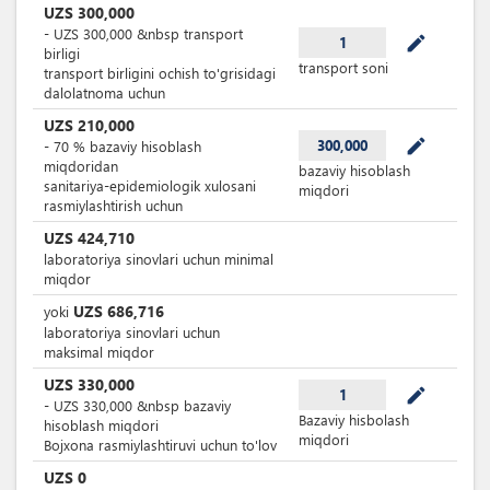
UZS
300,000
-
UZS
300,000
&nbsp
transport
mode_edit
1
birligi
transport soni
transport birligini ochish to'grisidagi
dalolatnoma uchun
UZS
210,000
mode_edit
300,000
-
70
%
bazaviy hisoblash
miqdoridan
bazaviy hisoblash
sanitariya-epidemiologik xulosani
miqdori
rasmiylashtirish uchun
UZS
424,710
laboratoriya sinovlari uchun minimal
miqdor
UZS
686,716
yoki
laboratoriya sinovlari uchun
maksimal miqdor
UZS
330,000
mode_edit
1
-
UZS
330,000
&nbsp
bazaviy
Bazaviy hisbolash
hisoblash miqdori
miqdori
Bojxona rasmiylashtiruvi uchun to'lov
UZS
0