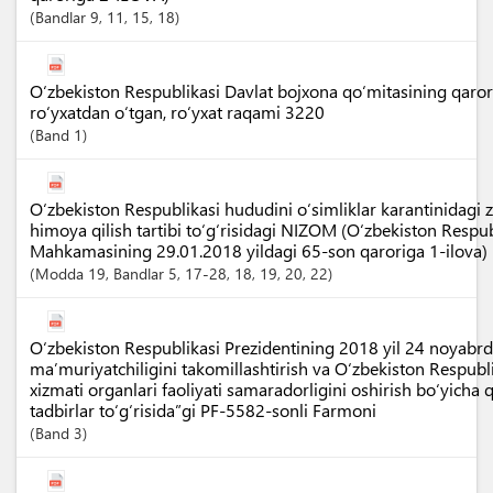
Bandlar
9
, 11
, 15
, 18
O‘zbekiston Respublikasi Davlat bojxona qo‘mitasining qarori
ro‘yxatdan o‘tgan, ro‘yxat raqami 3220
Band
1
O‘zbekiston Respublikasi hududini o‘simliklar karantinidagi 
himoya qilish tartibi to‘g‘risidagi NIZOM (O‘zbekiston Respub
Mahkamasining 29.01.2018 yildagi 65-son qaroriga 1-ilova)
Modda
19
,
Bandlar
5
, 17-28
, 18
, 19
, 20
, 22
O‘zbekiston Respublikasi Prezidentining 2018 yil 24 noyabr
ma’muriyatchiligini takomillashtirish va O‘zbekiston Respubl
xizmati organlari faoliyati samaradorligini oshirish bo‘yicha
tadbirlar to‘g‘risida”gi PF-5582-sonli Farmoni
Band
3