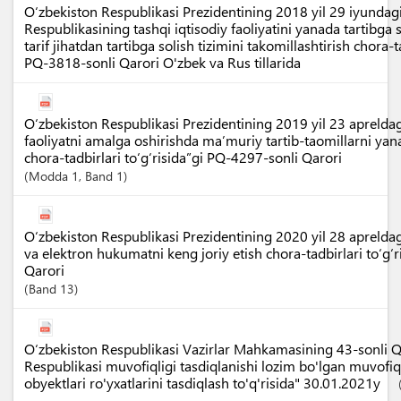
O‘zbekiston Respublikasi Prezidentining 2018 yil 29 iyundag
Respublikasining tashqi iqtisodiy faoliyatini yanada tartibga
tarif jihatdan tartibga solish tizimini takomillashtirish chora-t
PQ-3818-sonli Qarori O'zbek va Rus tillarida
O‘zbekiston Respublikasi Prezidentining 2019 yil 23 apreldag
faoliyatni amalga oshirishda ma’muriy tartib-taomillarni yan
chora-tadbirlari to‘g‘risida”gi PQ-4297-sonli Qarori
Modda
1
,
Band
1
O‘zbekiston Respublikasi Prezidentining 2020 yil 28 apreldag
va elektron hukumatni keng joriy etish chora-tadbirlari to‘g‘
Qarori
Band
13
O‘zbekiston Respublikasi Vazirlar Mahkamasining 43-sonli Q
Respublikasi muvofiqligi tasdiqlanishi lozim bo'lgan muvofiq
obyektlari ro'yxatlarini tasdiqlash to'q'risida" 30.01.2021y