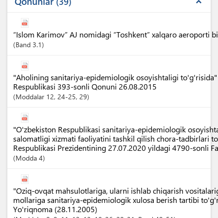
Qonunlar
39
expand_less
“Islom Karimov” AJ nomidagi “Toshkent” xalqaro aeroporti b
Band
3.1
"Aholining sanitariya-epidemiologik osoyishtaligi to'g'risida
Respublikasi 393-sonli Qonuni 26.08.2015
Moddalar
12
, 24-25
, 29
"O'zbekiston Respublikasi sanitariya-epidemiologik osoyisht
salomatligi xizmati faoliyatini tashkil qilish chora-tadbirlari t
Respublikasi Prezidentining 27.07.2020 yildagi 4790-sonli 
Modda
4
"Oziq-ovqat mahsulotlariga, ularni ishlab chiqarish vositalari
mollariga sanitariya-epidemiologik xulosa berish tartibi to'g'
Yo'riqnoma (28.11.2005)