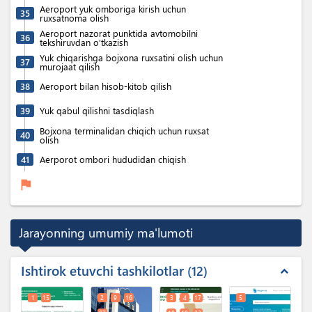
Aeroport yuk omboriga kirish uchun
35
ruxsatnoma olish
Aeroport nazorat punktida avtomobilni
36
tekshiruvdan o'tkazish
Yuk chiqarishga bojxona ruxsatini olish uchun
37
murojaat qilish
38
Aeroport bilan hisob-kitob qilish
39
Yuk qabul qilishni tasdiqlash
Bojxona terminalidan chiqich uchun ruxsat
40
olish
41
Aerporot ombori hududidan chiqish
flag
Jarayonning umumiy ma'lumoti
Ishtirok etuvchi tashkilotlar
12
expand_less
1
15
2
9
16
3
4
17
5