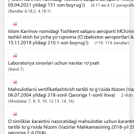
09.04.2021 yildagi 151-son buyrug‘i)
(4.11 ва 4.12 paragrafla
Bandlar
4.18.2
, 4.18.1
Islom Karimov nomidagi Toshkent xalqaro aeroporti MChJning 
tashkil etish boʻyicha yoʻriqnoma (Oʻzbekiston aeroportlari A
15.11.2019 yildagi 210.1-son buyrugʻi)
(119, 174-bandlar)
Laboratoriya sinovlari uchun narxlar ro'yxati
Band
7
Mahsulotlarni sertifikatlashtirish tartibi to‘g‘risida Nizom (
06.07.2004 yildagi 318-sonli Qaroriga 1-sonli ilova)
2-Bob
Moddalar
7
, 8
, 9
, 10
, 12.13
, 14
, 16
O‘simliklar karantini nazoratidagi mahsulotlar uchun karanti
tartibi to‘g‘risida Nizom (Vazirlar Mahkamasining 2018-yil 
qaroriga 2-ILOVA)