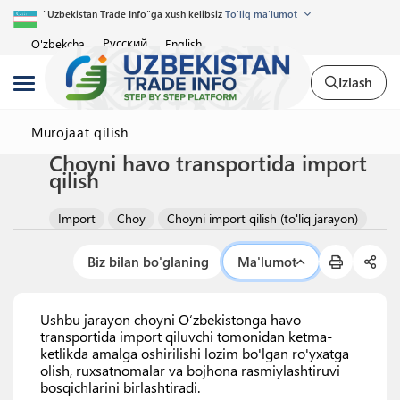
"Uzbekistan Trade Info"ga xush kelibsiz
To'liq ma'lumot
Русский
O'zbekcha
English
Izlash
Murojaat qilish
Choyni havo transportida import
qilish
Import
Choy
Choyni import qilish (to'liq jarayon)
Biz bilan bo'glaning
Ma'lumot
Ushbu jarayon choyni O‘zbekistonga havo
transportida import qiluvchi tomonidan ketma-
ketlikda amalga oshirilishi lozim bo'lgan ro'yxatga
olish, ruxsatnomalar va bojhona rasmiylashtiruvi
bosqichlarini birlashtiradi.