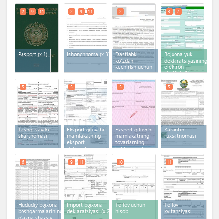
2
9
11
2
9
11
2
3
7
Pasport
(x 3)
Ishonchnoma
(x 3)
Dastlabki
Bojxona yuk
ko'zdan
deklaratsiyasining
kechirish uchun
elektron
ariza
shakli
(x 2)
5
5
5
5
Tashqi savdo
Eksport qiluvchi
Eksport qiluvchi
Karantin
shartnomasi
mamlakatning
mamlakatning
ruxsatnomasi
eksport
tovarlarning
deklaratsiyasi
kelib chiqish
sertifikati
6
9
11
10
11
Hududiy bojxona
Import bojxona
To'lov uchun
To'lov
boshqarmalarining
deklaratsiyasi
(x 2)
hisob
kvitansiyasi
g‘azna shaxsiy