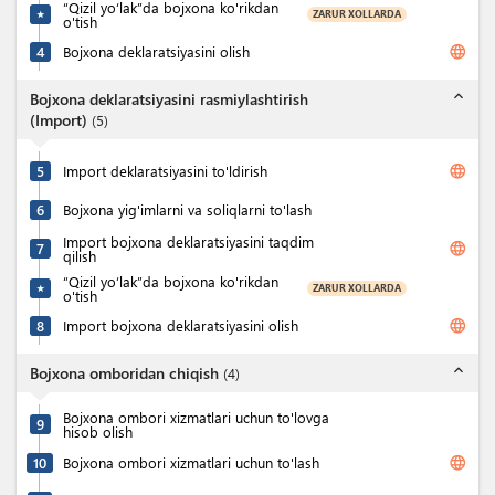
“Qizil yo‘lak”da bojxona ko'rikdan
ZARUR XOLLARDA
★
o'tish
language
4
Bojxona deklaratsiyasini olish
expand_less
Bojxona deklaratsiyasini rasmiylashtirish
(Import)
(
5
)
language
5
Import deklaratsiyasini to'ldirish
6
Bojxona yig'imlarni va soliqlarni to'lash
Import bojxona deklaratsiyasini taqdim
language
7
qilish
“Qizil yo‘lak”da bojxona ko'rikdan
ZARUR XOLLARDA
★
o'tish
language
8
Import bojxona deklaratsiyasini olish
expand_less
Bojxona omboridan chiqish
(
4
)
Bojxona ombori xizmatlari uchun to'lovga
9
hisob olish
language
10
Bojxona ombori xizmatlari uchun to'lash