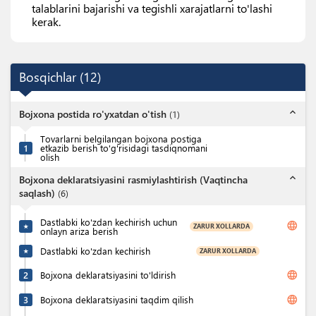
talablarini bajarishi va tegishli xarajatlarni to'lashi
kerak.
Bosqichlar
(
12
)
expand_less
Bojxona postida ro'yxatdan o'tish
(
1
)
Tovarlarni belgilangan bojxona postiga
1
etkazib berish to'g'risidagi tasdiqnomani
olish
expand_less
Bojxona deklaratsiyasini rasmiylashtirish (Vaqtincha
saqlash)
(
6
)
Dastlabki ko'zdan kechirish uchun
language
ZARUR XOLLARDA
★
onlayn ariza berish
Dastlabki ko'zdan kechirish
ZARUR XOLLARDA
★
language
2
Bojxona deklaratsiyasini to'ldirish
language
3
Bojxona deklaratsiyasini taqdim qilish