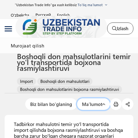
"Uzbekistan Trade Info"ga xush kelibsiz
To'liq ma'lumot
Русский
O'zbekcha
English
Izlash
Murojaat qilish
Boshoqli don mahsulotlarini temir
yo'l transportida bojxona
rasmiylashtiruvi
Import
Boshoqli don mahsulotlari
Boshoqli don mahsulotlarini bojxona rasmiylashtiruvi
Biz bilan bo'glaning
Ma'lumot
Tadbirkor mahsulotni temir yo'l transportida
import qilishda bojxona rasmiylashtiruvi va boshqa
barcha zarur bo'lgan chegara nazorat organlari