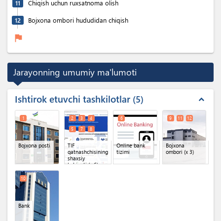
11
Chiqish uchun ruxsatnoma olish
12
Bojxona ombori hududidan chiqish
flag
Jarayonning umumiy ma'lumoti
Ishtirok etuvchi tashkilotlar
5
expand_less
1
2
3
4
6
9
11
12
5
7
8
Bojxona posti
TIF
Online bank
Bojxona
qatnashchisining
tizimi
ombori
(x 3)
shaxsiy
kabineti
(x 6)
10
Bank