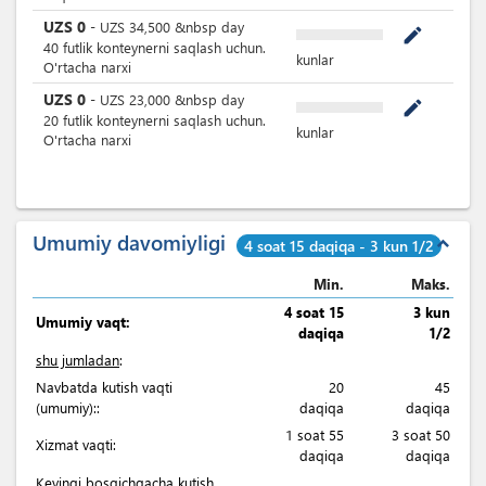
UZS
0
-
UZS
34,500
&nbsp
day
mode_edit
40 futlik konteynerni saqlash uchun.
kunlar
O'rtacha narxi
UZS
0
-
UZS
23,000
&nbsp
day
mode_edit
20 futlik konteynerni saqlash uchun.
kunlar
O'rtacha narxi
Umumiy davomiyligi
expand_less
4 soat 15 daqiqa - 3 kun 1/2
Min.
Maks.
4 soat 15
3 kun
Umumiy vaqt:
daqiqa
1/2
shu jumladan
:
Navbatda kutish vaqti
20
45
(umumiy)::
daqiqa
daqiqa
1 soat 55
3 soat 50
Xizmat vaqti:
daqiqa
daqiqa
Keyingi bosqichgacha kutish