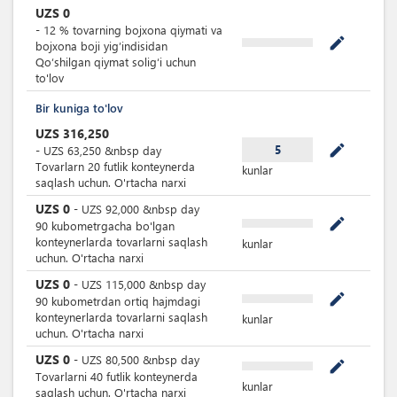
UZS
0
-
12
%
tovarning bojxona qiymati va
mode_edit
bojxona boji yig’indisidan
Qoʻshilgan qiymat soligʻi uchun
to'lov
Bir kuniga to'lov
UZS
316,250
mode_edit
5
-
UZS
63,250
&nbsp
day
Tovarlarn 20 futlik konteynerda
kunlar
saqlash uchun. O'rtacha narxi
UZS
0
-
UZS
92,000
&nbsp
day
mode_edit
90 kubometrgacha bo'lgan
konteynerlarda tovarlarni saqlash
kunlar
uchun. O'rtacha narxi
UZS
0
-
UZS
115,000
&nbsp
day
mode_edit
90 kubometrdan ortiq hajmdagi
konteynerlarda tovarlarni saqlash
kunlar
uchun. O'rtacha narxi
UZS
0
-
UZS
80,500
&nbsp
day
mode_edit
Tovarlarni 40 futlik konteynerda
kunlar
saqlash uchun. O'rtacha narxi