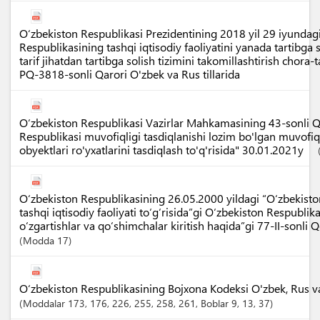
O‘zbekiston Respublikasi Prezidentining 2018 yil 29 iyundag
Respublikasining tashqi iqtisodiy faoliyatini yanada tartibga
tarif jihatdan tartibga solish tizimini takomillashtirish chora-t
PQ-3818-sonli Qarori O'zbek va Rus tillarida
O‘zbekiston Respublikasi Vazirlar Mahkamasining 43-sonli Q
Respublikasi muvofiqligi tasdiqlanishi lozim bo'lgan muvofiq
obyektlari ro'yxatlarini tasdiqlash to'q'risida" 30.01.2021y
O‘zbekiston Respublikasining 26.05.2000 yildagi “O‘zbekist
tashqi iqtisodiy faoliyati to‘g‘risida”gi O‘zbekiston Respubli
o‘zgartishlar va qo‘shimchalar kiritish haqida”gi 77-II-sonli 
Modda
17
O‘zbekiston Respublikasining Bojxona Kodeksi O'zbek, Rus va I
Moddalar
173
, 176
, 226
, 255
, 258
, 261
,
Boblar
9
, 13
, 37