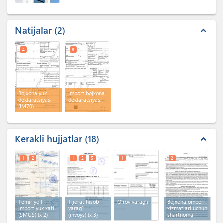
Natijalar
2
expand_less
4
8
Bojxona yuk
Import bojxona
deklaratsiyasi
deklaratsiyasi
(IM70)
Kerakli hujjatlar
18
expand_less
1
2
1
2
5
1
2
Temir yo'l
Tijorat hisob
O‘rov varag‘i
Bojxona ombori
import yuk xati
varag'i
xizmatlari uchun
(SMGS)
(x 2)
(invoys)
(x 3)
shartnoma