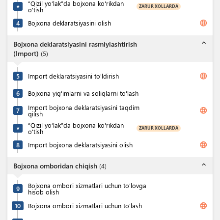
“Qizil yo‘lak”da bojxona ko'rikdan
ZARUR XOLLARDA
★
o'tish
language
4
Bojxona deklaratsiyasini olish
expand_less
Bojxona deklaratsiyasini rasmiylashtirish
(Import)
(
5
)
language
5
Import deklaratsiyasini to'ldirish
6
Bojxona yig'imlarni va soliqlarni to'lash
Import bojxona deklaratsiyasini taqdim
language
7
qilish
“Qizil yo‘lak”da bojxona ko'rikdan
ZARUR XOLLARDA
★
o'tish
language
8
Import bojxona deklaratsiyasini olish
expand_less
Bojxona omboridan chiqish
(
4
)
Bojxona ombori xizmatlari uchun to'lovga
9
hisob olish
language
10
Bojxona ombori xizmatlari uchun to'lash