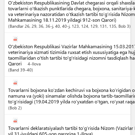
O‘zbekiston Respublikasining Davlat chegarasi orqali shaxslar
tovarlarni o‘tkazish punktlarida chegara, bojxona, sanitariya-k
va veterinariya nazoratidan o‘tkazish tartibi to‘g‘risida Nizom
Mahkamasining 18.11.2019 yildagi 912-son Qarori)
Bandlar
26
, 29
, 36
, 36-j
, 40
, 40-j
, 123
, 124
, 129
, 131
, 135
,
Bob
3
O'zbekiston Respublikasi Vazirlar Mahkamasining 15.03.2017
veterinariya xizmati tizimida ruxsat etish xususiyatiga ega hujj
taomillaridan o'tish tartibi to'g'risidagi nizomni tasdiqlash 
Qarori
4-Ilova
Band
39-40
Tovarlarni bojxona ko‘zdan kechiruvi va bojxona ko‘rigidan 
namuna va (yoki) sinamalar olishda bojxona tartib-taomillari
to‘g‘risidagi (19.04.2019 yilda ro‘yxatdan o‘tgan, ro‘yxat ra
Bob
2
Tovarlarni deklaratsiyalash tartibi to‘g‘risida Nizom (Vazir
yil 31-iyuldagi 605-son qaroriga 1-Ilova)