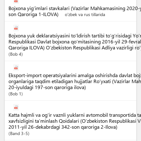
Bojxona yig‘imlari stavkalari (Vazirlar Mahkamasining 2020-
son Qaroriga 1-ILOVA)
o'zbek va rus tillarida
Bojxona yuk deklaratsiyasini to‘ldirish tartibi to‘g‘risidagi Y
Respublikasi Davlat bojxona qo‘mitasining 2016-yil 29-fevr
Qaroriga ILOVA) O‘zbekiston Respublikasi Adliya vazirligi r
Bob
4
Eksport-import operatsiyalarini amalga oshirishda davlat boj
organlariga taqdim etiladigan hujjatlar Ro‘yxati (Vazirlar M
20-iyuldagi 197-son qaroriga ilova)
Bob
1
Katta hajmli va og‘ir vaznli yuklarni avtomobil transportida 
xavfsizligini ta’minlash Qoidalari (O‘zbekiston Respublikasi
2011-yil 26-dekabrdagi 342-son qaroriga 2-Ilova)
Band
3-5