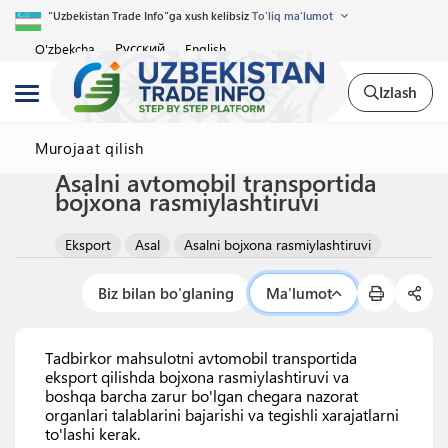
"Uzbekistan Trade Info"ga xush kelibsiz
To'liq ma'lumot
Русский
O'zbekcha
English
Izlash
Murojaat qilish
Asalni avtomobil transportida
bojxona rasmiylashtiruvi
Eksport
Asal
Asalni bojxona rasmiylashtiruvi
Biz bilan bo'glaning
Ma'lumot
Tadbirkor mahsulotni avtomobil transportida
eksport qilishda bojxona rasmiylashtiruvi va
boshqa barcha zarur bo'lgan chegara nazorat
organlari talablarini bajarishi va tegishli xarajatlarni
to'lashi kerak.