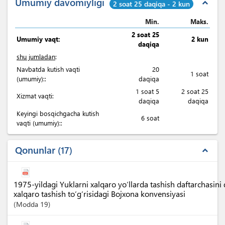
Umumiy davomiyligi
expand_less
2 soat 25 daqiqa - 2 kun
Min.
Maks.
2 soat 25
Umumiy vaqt:
2 kun
daqiqa
shu jumladan
:
Navbatda kutish vaqti
20
1 soat
(umumiy)::
daqiqa
1 soat 5
2 soat 25
Xizmat vaqti:
daqiqa
daqiqa
Keyingi bosqichgacha kutish
6 soat
vaqti (umumiy)::
Qonunlar
17
expand_less
1975-yildagi Yuklarni xalqaro yo‘llarda tashish daftarchasini
xalqaro tashish to‘g‘risidagi Bojxona konvensiyasi
Modda
19