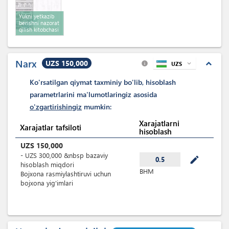
Yukni yetkazib
berishni nazorat
qilish kitobchasi
Narx
UZS 150,000
expand_less
UZS
expand_more
info
Ko'rsatilgan qiymat taxminiy bo'lib, hisoblash
parametrlarini ma'lumotlaringiz asosida
o'zgartirishingiz
mumkin:
Xarajatlarni
Xarajatlar tafsiloti
hisoblash
UZS
150,000
-
UZS
300,000
&nbsp
bazaviy
mode_edit
0.5
hisoblash miqdori
BHM
Bojxona rasmiylashtiruvi uchun
bojxona yig'imlari