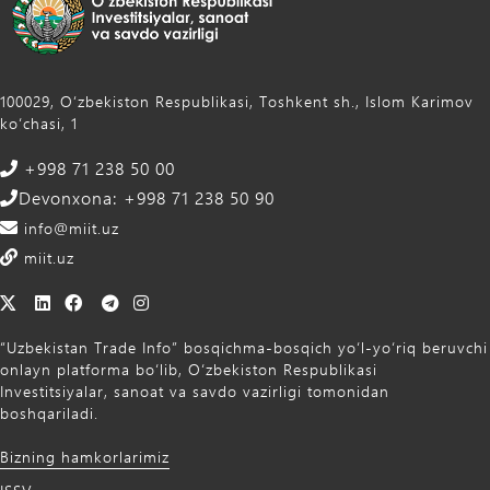
100029, Oʻzbekiston Respublikasi, Toshkent sh., Islom Karimov
ko‘chasi, 1
+998 71 238 50 00
Devonxona: +998 71 238 50 90
info@miit.uz
miit.uz
“Uzbekistan Trade Info” bosqichma-bosqich yo‘l-yo‘riq beruvchi
onlayn platforma bo‘lib, O‘zbekiston Respublikasi
Investitsiyalar, sanoat va savdo vazirligi tomonidan
boshqariladi.
Bizning hamkorlarimiz