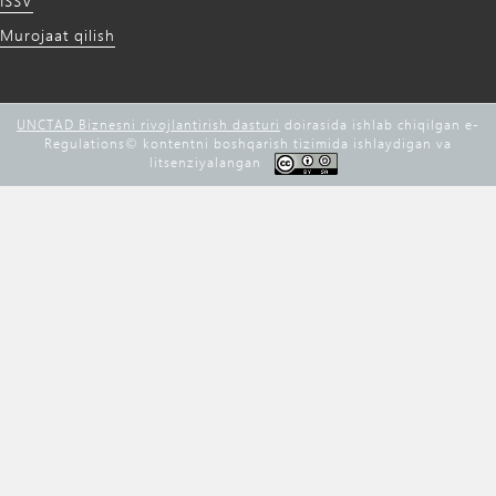
ISSV
Murojaat qilish
UNCTAD Biznesni rivojlantirish dasturi
doirasida ishlab chiqilgan e-
Regulations©️ kontentni boshqarish tizimida ishlaydigan va
litsenziyalangan