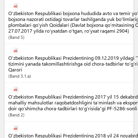
O‘zbekiston Respublikasi bojxona hududida avto va temir yo‘l
bojxona nazorati ostidagi tovarlar tashilganda yuk bo‘limlar
plombalari qo‘yish Qoidalari (Davlat bojxona qo‘mitasining Q
27.07.2017 yilda ro‘yxatdan o‘tgan, ro‘yxat raqami 2904)
Band
5
O‘zbekiston Respublikasi Prezidentining 09.12.2019 yildagi “
tizimini yanada takomillashtirishga oid chora-tadbirlar to‘g‘
Qarori
Band
3.1.a
O‘zbekiston Respublikasi Prezidentining 2017 yil 15 dekabrd
mahalliy mahsulotlar raqobatdoshligini ta’minlash va eksport
doir qo‘shimcha chora-tadbirlari to‘g‘risida”gi PF-5286-sonl
Band
2
O‘zbekiston Respublikasi Prezidentining 2018 yil 24 noyabr