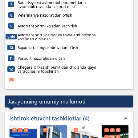
Radiatsiya va avtomobil parametrlarini
7
avtomatik ravishda nazorat qilish
8
Veterinariya nazoratidan o'tish
9
Avtotransportni ko'zdan kechirish
Avtotransport vositasi va tovarlarni bojxona
yoki
ko'rikdan o'tkazish
10
Bojxona rasmiylashtiruvidan o'tish
11
Pasport nazoratidan o'tish
Chegara o‘tkazish punktidan chiqishda qayd
12
varaqchasini topshirish
flag
Jarayonning umumiy ma'lumoti
Ishtirok etuvchi tashkilotlar
4
expand_less
1
3
4
2
5
6
7
8
9
10
11