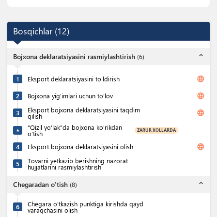
Bosqichlar
(
12
)
expand_less
Bojxona deklaratsiyasini rasmiylashtirish
(
6
)
language
1
Eksport deklaratsiyasini to'ldirish
language
2
Bojxona yig’imlari uchun to’lov
Eksport bojxona deklaratsiyasini taqdim
language
3
qilish
“Qizil yo‘lak”da bojxona ko'rikdan
ZARUR XOLLARDA
★
o'tish
language
4
Eksport bojxona deklaratsiyasini olish
Tovarni yetkazib berishning nazorat
5
hujjatlarini rasmiylashtirish
expand_less
Chegaradan o'tish
(
8
)
Chegara o’tkazish punktiga kirishda qayd
6
varaqchasini olish