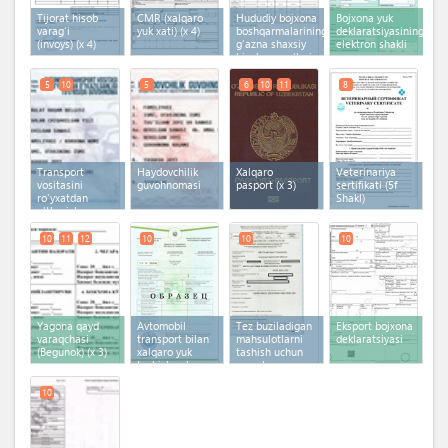
Tijorat hisob
CMR (xalqaro
Hududiy bojxona
Bojxona yuk
varag'i
yuk xati)
(x 4)
boshqarmalarining
deklaratsiyasining
(invoys)
(x 4)
g‘azna shaxsiy
elektron shakli
hisob-varag‘lari
5
10
5
6
10
11
8
Transport
Haydovchilik
Xalqaro
Veterinariya
vositasini
guvohnomasi
pasport
(x 3)
sertifikati (5f
ro'yxatdan
Shakl)
o'tkazish
guvohnomasi
(x 2)
10
11
12
10
10
10
Yagona qayd
Avtomobil
Tez buziladigan
Eksport bojxona
varaqchasi
transport bilan
mahsulotlarni
deklaratsiyasi
(Begunok)
(x 3)
xalqaro yuk
tashish uchun
tashish uchun
ruxsatnoma
ruxsatnoma
10