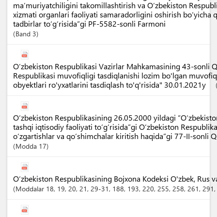
ma’muriyatchiligini takomillashtirish va O‘zbekiston Respubl
xizmati organlari faoliyati samaradorligini oshirish bo‘yicha
tadbirlar to‘g‘risida”gi PF-5582-sonli Farmoni
Band
3
O‘zbekiston Respublikasi Vazirlar Mahkamasining 43-sonli Q
Respublikasi muvofiqligi tasdiqlanishi lozim bo'lgan muvofiq
obyektlari ro'yxatlarini tasdiqlash to'q'risida" 30.01.2021y
O‘zbekiston Respublikasining 26.05.2000 yildagi “O‘zbekist
tashqi iqtisodiy faoliyati to‘g‘risida”gi O‘zbekiston Respubli
o‘zgartishlar va qo‘shimchalar kiritish haqida”gi 77-II-sonli 
Modda
17
O‘zbekiston Respublikasining Bojxona Kodeksi O'zbek, Rus va I
Moddalar
18
, 19
, 20
, 21
, 29-31
, 188
, 193
, 220
, 255
, 258
, 261
, 291