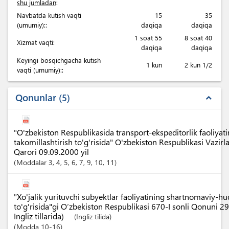
shu jumladan
:
Navbatda kutish vaqti
15
35
(umumiy)::
daqiqa
daqiqa
1 soat 55
8 soat 40
Xizmat vaqti:
daqiqa
daqiqa
Keyingi bosqichgacha kutish
1 kun
2 kun 1/2
vaqti (umumiy)::
Qonunlar
5
expand_less
"O'zbekiston Respublikasida transport-ekspeditorlik faoliyatin
takomillashtirish to'g'risida" O'zbekiston Respublikasi Vazi
Qarori 09.09.2000 yil
Moddalar
3
, 4
, 5
, 6
, 7
, 9
, 10
, 11
"Xo'jalik yurituvchi subyektlar faoliyatining shartnomaviy-h
to'g'risida"gi O‘zbekiston Respublikasi 670-I sonli Qonuni 2
Ingliz tillarida)
(Ingliz tilida)
Modda
10-16