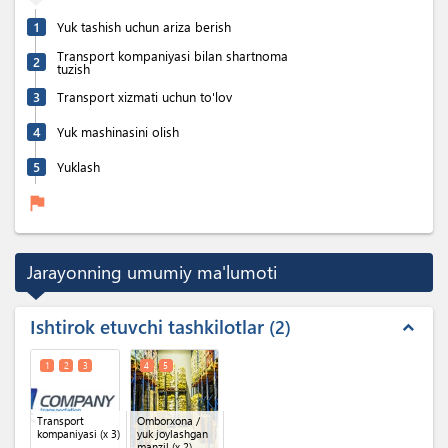
1
Yuk tashish uchun ariza berish
Transport kompaniyasi bilan shartnoma
2
tuzish
3
Transport xizmati uchun to'lov
4
Yuk mashinasini olish
5
Yuklash
flag
Jarayonning umumiy ma'lumoti
Ishtirok etuvchi tashkilotlar
2
expand_less
1
2
3
4
5
Transport
Omborxona /
kompaniyasi
(x 3)
yuk joylashgan
manzil
(x 2)