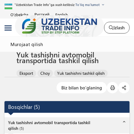
"Uzbekistan Trade Info"ga xush kelibsiz
To'liq ma'lumot
Русский
O'zbekcha
English
Izlash
Murojaat qilish
Yuk tashishni avtomobil
transportida tashkil qilish
Eksport
Choy
Yuk tashishni tashkil qilish
Biz bilan bo'glaning
Bosqichlar
(
5
)
expand_less
Yuk tashishni avtomobil transportida tashkil
qilish
(
5
)