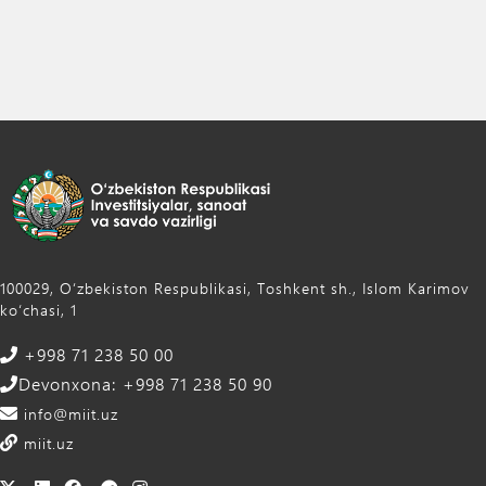
100029, Oʻzbekiston Respublikasi, Toshkent sh., Islom Karimov
ko‘chasi, 1
+998 71 238 50 00
Devonxona: +998 71 238 50 90
info@miit.uz
miit.uz