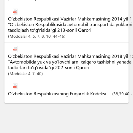
O‘zbekiston Respublikasi Vazirlar Mahkamasining 2014 yil 1
"O‘zbekiston Respublikasida avtomobil transportida yuklarni 
tasdiqlash to'g'risida"gi 213-sonli Qarori
Moddalar
4
, 5
, 7
, 8
, 10
, 44-46
O‘zbekiston Respublikasi Vazirlar Mahkamasining 2018 yil 
“Avtomobilda yuk va yo‘lovchilarni xalqaro tashishni yanada 
tadbirlari to‘g‘risida”gi 202-sonli Qarori
Moddalar
4-7
, 40
O‘zbekiston Respublikasining Fuqarolik Kodeksi
(38,39,40 -