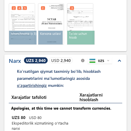
guvohnoma
2
4
5
2
3
Ishonchnoma
(x 3)
Korxona ustavi
To'lov uchun
hisob
Narx
UZS 2,940
USD
2,940
expand_less
UZS
expand_more
info
Ko'rsatilgan qiymat taxminiy bo'lib, hisoblash
parametrlarini ma'lumotlaringiz asosida
o'zgartirishingiz
mumkin:
Xarajatlarni
Xarajatlar tafsiloti
hisoblash
Apologies, at this time we cannot transform currencies.
UZS
80
USD
80
Ekspeditorlik xizmatining o'rtacha
narxi