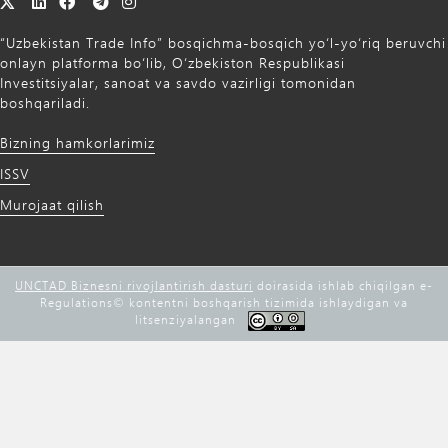
“Uzbekistan Trade Info” bosqichma-bosqich yo‘l-yo‘riq beruvchi
onlayn platforma bo‘lib, O‘zbekiston Respublikasi
Investitsiyalar, sanoat va savdo vazirligi tomonidan
boshqariladi.
Bizning hamkorlarimiz
ISSV
Murojaat qilish
UNCTAD Biznesni rivojlantirish dasturi
doirasida ishlab chiqilgan e-
Regulations©️ kontentni boshqarish tizimida ishlaydigan va
litsenziyalangan