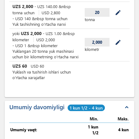
UZS
2,800
-
UZS
140.00
&nbsp
mode_edit
20
tonna uchun
USD
2,800
-
USD
140
&nbsp
tonna uchun
tonna
Yuk tashishning o'rtacha narxi
UZS
2,000
yoki
-
UZS
1.00
&nbsp
kilometer
USD
2,000
mode_edit
2,000
-
USD
1
&nbsp
kilometer
kilometr
Yuklangan 20 tonna yuk mashinasi
uchun bir kilometrning o'rtacha narxi
UZS
60
USD
60
Yuklash va tushirish ishlari uchun
o'rtacha xarajatlar
Umumiy davomiyligi
expand_less
1 kun 1/2 - 4 kun
Min.
Maks.
1 kun
Umumiy vaqt:
4 kun
1/2