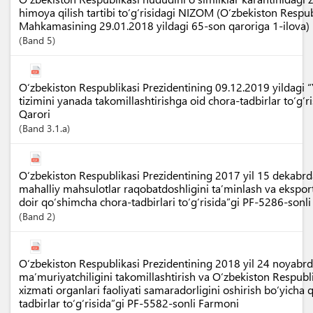
himoya qilish tartibi to‘g‘risidagi NIZOM (O‘zbekiston Respub
Mahkamasining 29.01.2018 yildagi 65-son qaroriga 1-ilova)
Band
5
O‘zbekiston Respublikasi Prezidentining 09.12.2019 yildagi “
tizimini yanada takomillashtirishga oid chora-tadbirlar to‘g‘
Qarori
Band
3.1.a
O‘zbekiston Respublikasi Prezidentining 2017 yil 15 dekabrd
mahalliy mahsulotlar raqobatdoshligini ta’minlash va eksport
doir qo‘shimcha chora-tadbirlari to‘g‘risida”gi PF-5286-sonl
Band
2
O‘zbekiston Respublikasi Prezidentining 2018 yil 24 noyabr
ma’muriyatchiligini takomillashtirish va O‘zbekiston Respubl
xizmati organlari faoliyati samaradorligini oshirish bo‘yicha
tadbirlar to‘g‘risida”gi PF-5582-sonli Farmoni