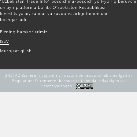
“Uzbekistan Trade Info” bosqichma-bosqich yo‘l-yo‘riq beruvchi
onlayn platforma bo‘lib, O‘zbekiston Respublikasi
Investitsiyalar, sanoat va savdo vazirligi tomonidan
boshqariladi.
Bizning hamkorlarimiz
ISSV
Murojaat qilish
UNCTAD Biznesni rivojlantirish dasturi
doirasida ishlab chiqilgan e-
Regulations©️ kontentni boshqarish tizimida ishlaydigan va
litsenziyalangan