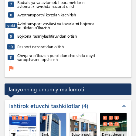
Radiatsiya va avtomobil parametrlarini
7
avtomatik ravishda nazorat qilish
8
Avtotransportni ko'zdan kechirish
Avtotransport vositasi va tovarlarni bojxona
yoki
ko'rikdan o'tkazish
9
Bojxona rasmiylashtiruvidan o'tish
10
Pasport nazoratidan o'tish
Chegara o‘tkazish punktidan chiqishda qayd
11
varaqchasini topshirish
flag
Jarayonning umumiy ma'lumoti
Ishtirok etuvchi tashkilotlar
4
expand_less
1
3
4
2
5
6
7
8
9
10
11
TIF
Bank
Bojxona posti
Davlat chegara