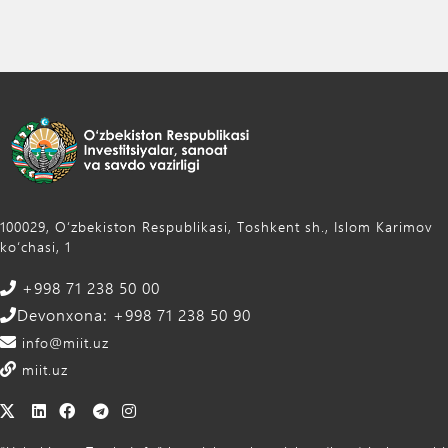
100029, Oʻzbekiston Respublikasi, Toshkent sh., Islom Karimov
ko‘chasi, 1
+998 71 238 50 00
Devonxona: +998 71 238 50 90
info@miit.uz
miit.uz