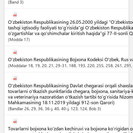
Band
3
O‘zbekiston Respublikasining 26.05.2000 yildagi “O‘zbekist
tashqi iqtisodiy faoliyati to‘g‘risida”gi O‘zbekiston Respubli
o‘zgartishlar va qo‘shimchalar kiritish haqida”gi 77-II-sonli 
Modda
17
O‘zbekiston Respublikasining Bojxona Kodeksi O'zbek, Rus va I
Moddalar
18
, 19
, 20
, 21
, 29-31
, 188
, 193
, 220
, 255
, 258
, 261
, 291
O‘zbekiston Respublikasining Davlat chegarasi orqali shaxslar
tovarlarni o‘tkazish punktlarida chegara, bojxona, sanitariya-k
va veterinariya nazoratidan o‘tkazish tartibi to‘g‘risida Nizom
Mahkamasining 18.11.2019 yildagi 912-son Qarori)
Bandlar
26
, 29
, 36
, 36-j
, 40
, 40-j
, 123
, 124
,
Bob
3
Tovarlarni bojxona ko‘zdan kechiruvi va bojxona ko‘rigidan 