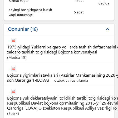
Xizmat vaqti:
1 soat
daqiqa
Keyingi bosqichgacha kutish
5 soat
vaqti (umumiy)::
Qonunlar
16
expand_less
1975-yildagi Yuklarni xalqaro yo‘llarda tashish daftarchasini
xalqaro tashish to‘g‘risidagi Bojxona konvensiyasi
Modda
19
Bojxona yig‘imlari stavkalari (Vazirlar Mahkamasining 2020-
son Qaroriga 1-ILOVA)
o'zbek va rus tillarida
Bojxona yuk deklaratsiyasini to‘ldirish tartibi to‘g‘risidagi Y
Respublikasi Davlat bojxona qo‘mitasining 2016-yil 29-fevr
Qaroriga ILOVA) O‘zbekiston Respublikasi Adliya vazirligi r
Bob
4