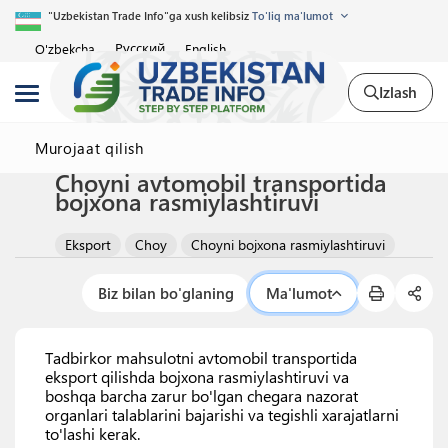
"Uzbekistan Trade Info"ga xush kelibsiz
To'liq ma'lumot
Русский
O'zbekcha
English
Izlash
Murojaat qilish
Choyni avtomobil transportida
bojxona rasmiylashtiruvi
Eksport
Choy
Choyni bojxona rasmiylashtiruvi
Biz bilan bo'glaning
Ma'lumot
Tadbirkor mahsulotni avtomobil transportida
eksport qilishda bojxona rasmiylashtiruvi va
boshqa barcha zarur bo'lgan chegara nazorat
organlari talablarini bajarishi va tegishli xarajatlarni
to'lashi kerak.