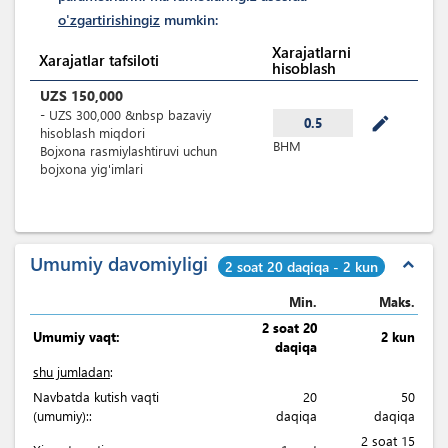
o'zgartirishingiz
mumkin:
Xarajatlarni
Xarajatlar tafsiloti
hisoblash
UZS
150,000
-
UZS
300,000
&nbsp
bazaviy
mode_edit
0.5
hisoblash miqdori
BHM
Bojxona rasmiylashtiruvi uchun
bojxona yig'imlari
Umumiy davomiyligi
expand_less
2 soat 20 daqiqa - 2 kun
Min.
Maks.
2 soat 20
Umumiy vaqt:
2 kun
daqiqa
shu jumladan
:
Navbatda kutish vaqti
20
50
(umumiy)::
daqiqa
daqiqa
2 soat 15