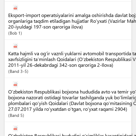
Eksport-import operatsiyalarini amalga oshirishda davlat boj
organlariga taqdim etiladigan hujjatlar Ro‘yxati (Vazirlar M
20-iyuldagi 197-son qaroriga ilova)
Bob
1
Katta hajmli va og‘ir vaznli yuklarni avtomobil transportida 
xavfsizligini ta’minlash Qoidalari (O‘zbekiston Respublikasi
2011-yil 26-dekabrdagi 342-son qaroriga 2-Ilova)
Band
3-5
O‘zbekiston Respublikasi bojxona hududida avto va temir yo‘l
bojxona nazorati ostidagi tovarlar tashilganda yuk bo‘limlar
plombalari qo‘yish Qoidalari (Davlat bojxona qo‘mitasining Q
27.07.2017 yilda ro‘yxatdan o‘tgan, ro‘yxat raqami 2904)
Band
5
O‘zbekiston Respublikasi hududini o‘simliklar karantinidagi 