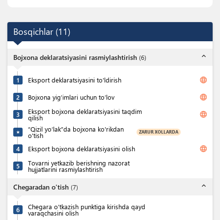
Bosqichlar
(
11
)
expand_less
Bojxona deklaratsiyasini rasmiylashtirish
(
6
)
language
1
Eksport deklaratsiyasini to'ldirish
language
2
Bojxona yig’imlari uchun to’lov
Eksport bojxona deklaratsiyasini taqdim
language
3
qilish
“Qizil yo‘lak”da bojxona ko'rikdan
ZARUR XOLLARDA
★
o'tish
language
4
Eksport bojxona deklaratsiyasini olish
Tovarni yetkazib berishning nazorat
5
hujjatlarini rasmiylashtirish
expand_less
Chegaradan o'tish
(
7
)
Chegara o’tkazish punktiga kirishda qayd
6
varaqchasini olish