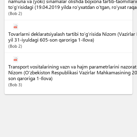
namuna va (yoki) sinamalar olishda bojxona tartib-taomillari
to‘g‘risidagi (19.04.2019 yilda ro‘yxatdan o‘tgan, ro‘yxat ra
Bob
2
Tovarlarni deklaratsiyalash tartibi to‘g‘risida Nizom (Vazir
yil 31-iyuldagi 605-son qaroriga 1-Ilova)
Bob
2
Transport vositalarining vazn va hajm parametrlarini nazorat qi
Nizom (O‘zbekiston Respublikasi Vazirlar Mahkamasining 2
son qaroriga 1-Ilova)
Bob
3