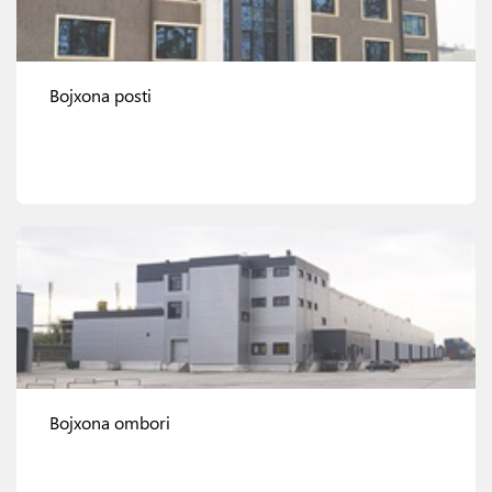
Bojxona posti
Ko'rish
Bojxona ombori