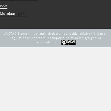
ISSV
Murojaat qilish
UNCTAD Biznesni rivojlantirish dasturi
doirasida ishlab chiqilgan e-
Regulations©️ kontentni boshqarish tizimida ishlaydigan va
litsenziyalangan