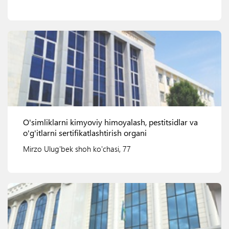
Ko'rish
O'simliklarni kimyoviy himoyalash, pestitsidlar va
o'g'itlarni sertifikatlashtirish organi
Mirzo Ulug'bek shoh ko'chasi, 77
Ko'rish