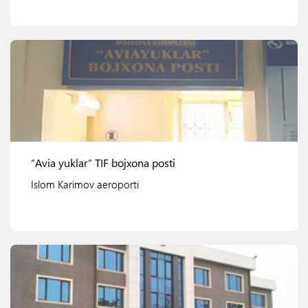
Ko'rish
“Avia yuklar” TIF bojxona posti
Islom Karimov aeroporti
Ko'rish