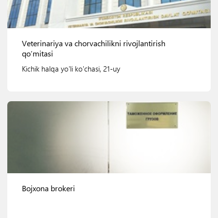
Veterinariya va chorvachilikni rivojlantirish
qo’mitasi
Kichik halqa yo'li ko'chasi, 21-uy
Ko'rish
Bojxona brokeri