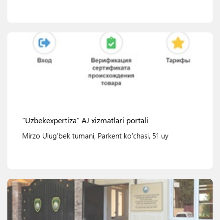
Ko'rish
“Uzbekexpertiza” AJ xizmatlari portali
Mirzo Ulug'bek tumani, Parkent ko'chasi, 51 uy
Ko'rish