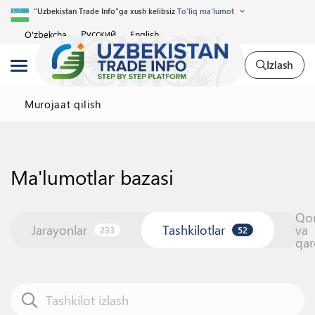
"Uzbekistan Trade Info"ga xush kelibsiz
To'liq ma'lumot
Русский
O'zbekcha
English
Izlash
Murojaat qilish
Ma'lumotlar bazasi
Qo
Jarayonlar
Tashkilotlar
va
233
52
qar