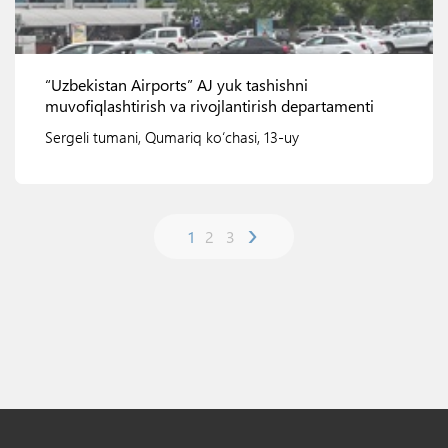
“Uzbekistan Airports” AJ yuk tashishni
muvofiqlashtirish va rivojlantirish departamenti
Sergeli tumani, Qumariq ko‘chasi, 13-uy
›
1
2
3
Ko'rish