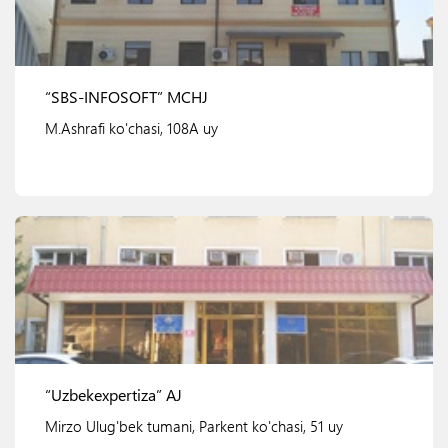
“SBS-INFOSOFT” MCHJ
M.Ashrafi ko'chasi, 108A uy
Ko'rish
“Uzbekexpertiza” AJ
Mirzo Ulug'bek tumani, Parkent ko'chasi, 51 uy