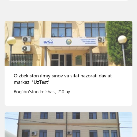
O'zbekiston ilmiy sinov va sifat nazorati davlat
markazi "UzTest"
Bog'ibo'ston ko'chasi, 210 uy
Ko'rish