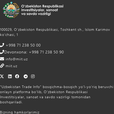
100029, Oʻzbekiston Respublikasi, Toshkent sh., Islom Karimov
ko‘chasi, 1
+998 71 238 50 00
Devonxona: +998 71 238 50 90
info@miit.uz
miit.uz
“Uzbekistan Trade Info” bosqichma-bosqich yo‘l-yo‘riq beruvchi
onlayn platforma bo‘lib, O‘zbekiston Respublikasi
Investitsiyalar, sanoat va savdo vazirligi tomonidan
boshqariladi.
Bizning hamkorlarimiz