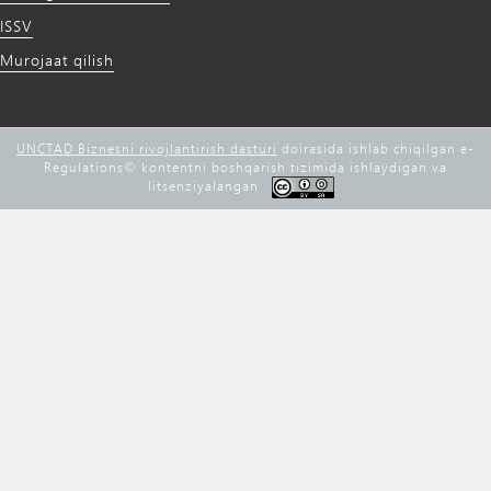
ISSV
Murojaat qilish
UNCTAD Biznesni rivojlantirish dasturi
doirasida ishlab chiqilgan e-
Regulations©️ kontentni boshqarish tizimida ishlaydigan va
litsenziyalangan