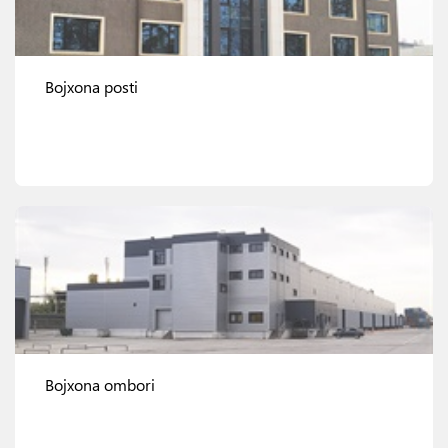
Bojxona posti
Ko'rish
Bojxona ombori