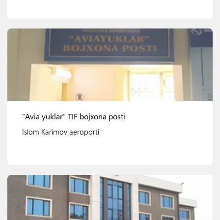
Ko'rish
“Avia yuklar” TIF bojxona posti
Islom Karimov aeroporti
Ko'rish