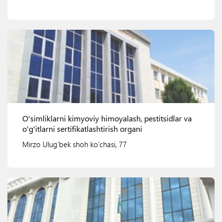
Ko'rish
O'simliklarni kimyoviy himoyalash, pestitsidlar va
o'g'itlarni sertifikatlashtirish organi
Mirzo Ulug'bek shoh ko'chasi, 77
Ko'rish