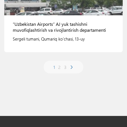
“Uzbekistan Airports” AJ yuk tashishni
muvofiqlashtirish va rivojlantirish departamenti
Sergeli tumani, Qumariq ko‘chasi, 13-uy
›
1
2
3
Ko'rish