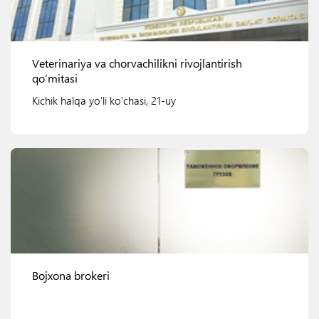
Veterinariya va chorvachilikni rivojlantirish
qo’mitasi
Kichik halqa yo'li ko'chasi, 21-uy
Ko'rish
Bojxona brokeri