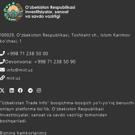
100029, Oʻzbekiston Respublikasi, Toshkent sh., Islom Karimov
ko‘chasi, 1
+998 71 238 50 00
Devonxona: +998 71 238 50 90
info@miit.uz
miit.uz
“Uzbekistan Trade Info” bosqichma-bosqich yo‘l-yo‘riq beruvchi
onlayn platforma bo‘lib, O‘zbekiston Respublikasi
Investitsiyalar, sanoat va savdo vazirligi tomonidan
boshqariladi.
Bizning hamkorlarimiz