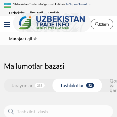
"Uzbekistan Trade Info"ga xush kelibsiz
To'liq ma'lumot
Русский
O'zbekcha
English
Izlash
Murojaat qilish
Ma'lumotlar bazasi
Qo
Jarayonlar
Tashkilotlar
va
233
52
qar