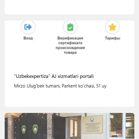
Ko'rish
“Uzbekexpertiza” AJ xizmatlari portali
Mirzo Ulug'bek tumani, Parkent ko'chasi, 51 uy
Ko'rish