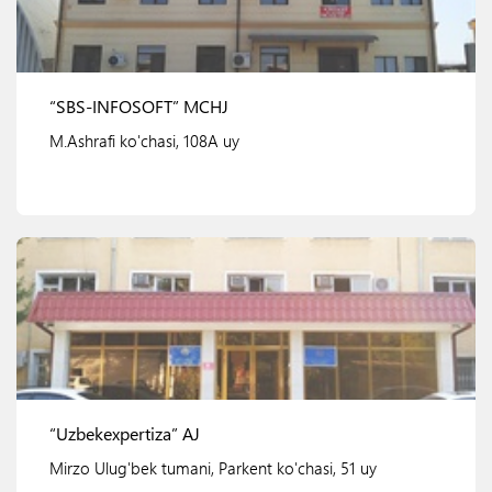
“SBS-INFOSOFT” MCHJ
M.Ashrafi ko'chasi, 108A uy
Ko'rish
“Uzbekexpertiza” AJ
Mirzo Ulug'bek tumani, Parkent ko'chasi, 51 uy