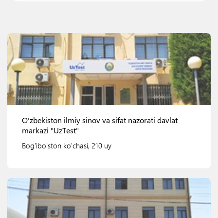
O'zbekiston ilmiy sinov va sifat nazorati davlat
markazi "UzTest"
Bog'ibo'ston ko'chasi, 210 uy
Ko'rish